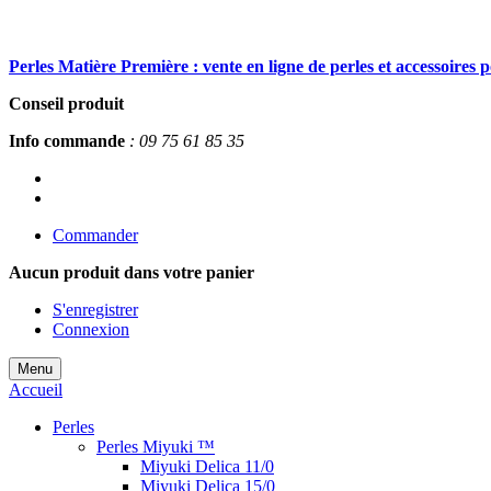
Perles Matière Première : vente en ligne de perles et accessoires 
Conseil produit
Info commande
: 09 75 61 85 35
Commander
Aucun produit
dans votre panier
S'enregistrer
Connexion
Menu
Accueil
Perles
Perles Miyuki ™
Miyuki Delica 11/0
Miyuki Delica 15/0