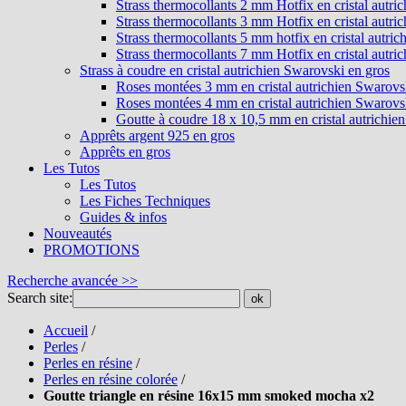
Strass thermocollants 2 mm Hotfix en cristal autri
Strass thermocollants 3 mm Hotfix en cristal autri
Strass thermocollants 5 mm hotfix en cristal autri
Strass thermocollants 7 mm Hotfix en cristal autri
Strass à coudre en cristal autrichien Swarovski en gros
Roses montées 3 mm en cristal autrichien Swarovs
Roses montées 4 mm en cristal autrichien Swarovs
Goutte à coudre 18 x 10,5 mm en cristal autrichie
Apprêts argent 925 en gros
Apprêts en gros
Les Tutos
Les Tutos
Les Fiches Techniques
Guides & infos
Nouveautés
PROMOTIONS
Recherche avancée >>
Search site:
ok
Accueil
/
Perles
/
Perles en résine
/
Perles en résine colorée
/
Goutte triangle en résine 16x15 mm smoked mocha x2