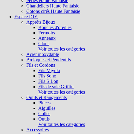
Perles Haute Fantaisie
Chandeliers Haute Fantaisie
Cotons cirés Haute Fantaisie
Espace DIY
Apprêts Bijoux
Boucles d'oreilles
Fermoirs
Anneaux
Clous
Voir toutes les catégories
Acier inoxydable
Breloques et Pendentifs
Fils et Cordons
Fils Miyuki
Fils Sono
Fils S-Lon
Fils de soie Griffin
Voir toutes les catégories
Outils et Rangements
Pinces
Aiguilles
Colles
Outils
Voir toutes les catégories
Accessoires