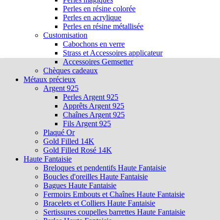
Perles en résine colorée
Perles en acrylique
Perles en résine métallisée
Customisation
Cabochons en verre
Strass et Accessoires applicateur
Accessoires Gemsetter
Chèques cadeaux
Métaux précieux
Argent 925
Perles Argent 925
Apprêts Argent 925
Chaînes Argent 925
Fils Argent 925
Plaqué Or
Gold Filled 14K
Gold Filled Rosé 14K
Haute Fantaisie
Breloques et pendentifs Haute Fantaisie
Boucles d'oreilles Haute Fantaisie
Bagues Haute Fantaisie
Fermoirs Embouts et Chaînes Haute Fantaisie
Bracelets et Colliers Haute Fantaisie
Sertissures coupelles barrettes Haute Fantaisie