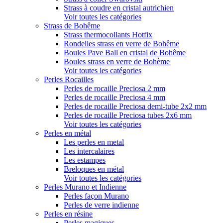
Strass à coudre en cristal autrichien
Voir toutes les catégories
Strass de Bohême
Strass thermocollants Hotfix
Rondelles strass en verre de Bohême
Boules Pave Ball en cristal de Bohême
Boules strass en verre de Bohème
Voir toutes les catégories
Perles Rocailles
Perles de rocaille Preciosa 2 mm
Perles de rocaille Preciosa 4 mm
Perles de rocaille Preciosa demi-tube 2x2 mm
Perles de rocaille Preciosa tubes 2x6 mm
Voir toutes les catégories
Perles en métal
Les perles en metal
Les intercalaires
Les estampes
Breloques en métal
Voir toutes les catégories
Perles Murano et Indienne
Perles façon Murano
Perles de verre indienne
Perles en résine
Perles magiques