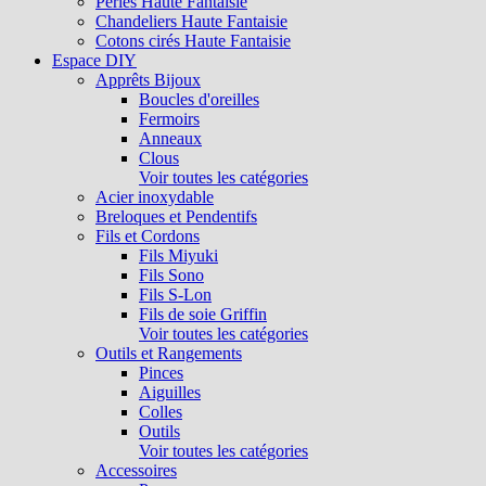
Perles Haute Fantaisie
Chandeliers Haute Fantaisie
Cotons cirés Haute Fantaisie
Espace DIY
Apprêts Bijoux
Boucles d'oreilles
Fermoirs
Anneaux
Clous
Voir toutes les catégories
Acier inoxydable
Breloques et Pendentifs
Fils et Cordons
Fils Miyuki
Fils Sono
Fils S-Lon
Fils de soie Griffin
Voir toutes les catégories
Outils et Rangements
Pinces
Aiguilles
Colles
Outils
Voir toutes les catégories
Accessoires