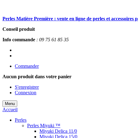
Perles Matière Première : vente en ligne de perles et accessoires 
Conseil produit
Info commande
: 09 75 61 85 35
Commander
Aucun produit
dans votre panier
S'enregistrer
Connexion
Menu
Accueil
Perles
Perles Miyuki ™
Miyuki Delica 11/0
Miyuki Delica 15/0