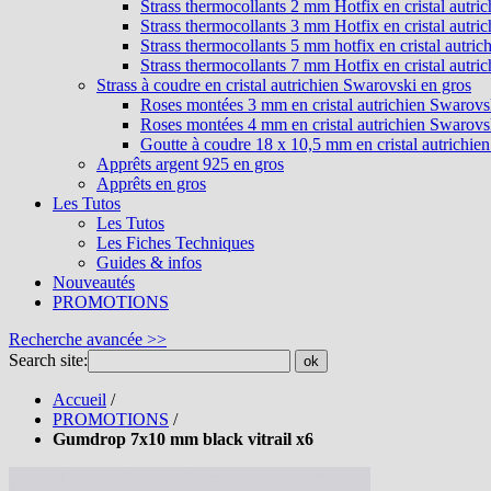
Strass thermocollants 2 mm Hotfix en cristal autri
Strass thermocollants 3 mm Hotfix en cristal autri
Strass thermocollants 5 mm hotfix en cristal autri
Strass thermocollants 7 mm Hotfix en cristal autri
Strass à coudre en cristal autrichien Swarovski en gros
Roses montées 3 mm en cristal autrichien Swarovs
Roses montées 4 mm en cristal autrichien Swarovs
Goutte à coudre 18 x 10,5 mm en cristal autrichie
Apprêts argent 925 en gros
Apprêts en gros
Les Tutos
Les Tutos
Les Fiches Techniques
Guides & infos
Nouveautés
PROMOTIONS
Recherche avancée >>
Search site:
ok
Accueil
/
PROMOTIONS
/
Gumdrop 7x10 mm black vitrail x6