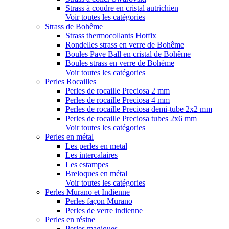
Strass à coudre en cristal autrichien
Voir toutes les catégories
Strass de Bohême
Strass thermocollants Hotfix
Rondelles strass en verre de Bohême
Boules Pave Ball en cristal de Bohême
Boules strass en verre de Bohème
Voir toutes les catégories
Perles Rocailles
Perles de rocaille Preciosa 2 mm
Perles de rocaille Preciosa 4 mm
Perles de rocaille Preciosa demi-tube 2x2 mm
Perles de rocaille Preciosa tubes 2x6 mm
Voir toutes les catégories
Perles en métal
Les perles en metal
Les intercalaires
Les estampes
Breloques en métal
Voir toutes les catégories
Perles Murano et Indienne
Perles façon Murano
Perles de verre indienne
Perles en résine
Perles magiques