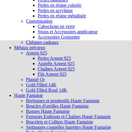
Perles en résine colorée
Perles en acrylique
Perles en résine métallisée
Customisation
Cabochons en verre
Strass et Accessoires applicateur
Accessoires Gemsetter
Chèques cadeaux
Métaux précieux
Argent 925
Perles Argent 925
Apprêts Argent 925
Chaînes Argent 925
Fils Argent 925
Plaqué Or
Gold Filled 14K
Gold Filled Rosé 14K
Haute Fantaisie
Breloques et pendentifs Haute Fantaisie
Boucles d'oreilles Haute Fantaisie
Bagues Haute Fantaisie
Fermoirs Embouts et Chaînes Haute Fantaisie
Bracelets et Colliers Haute Fantaisie
Sertissures coupelles barrettes Haute Fantaisie