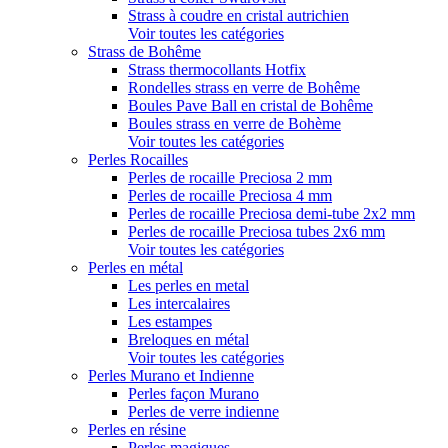
Strass à coudre en cristal autrichien
Voir toutes les catégories
Strass de Bohême
Strass thermocollants Hotfix
Rondelles strass en verre de Bohême
Boules Pave Ball en cristal de Bohême
Boules strass en verre de Bohème
Voir toutes les catégories
Perles Rocailles
Perles de rocaille Preciosa 2 mm
Perles de rocaille Preciosa 4 mm
Perles de rocaille Preciosa demi-tube 2x2 mm
Perles de rocaille Preciosa tubes 2x6 mm
Voir toutes les catégories
Perles en métal
Les perles en metal
Les intercalaires
Les estampes
Breloques en métal
Voir toutes les catégories
Perles Murano et Indienne
Perles façon Murano
Perles de verre indienne
Perles en résine
Perles magiques