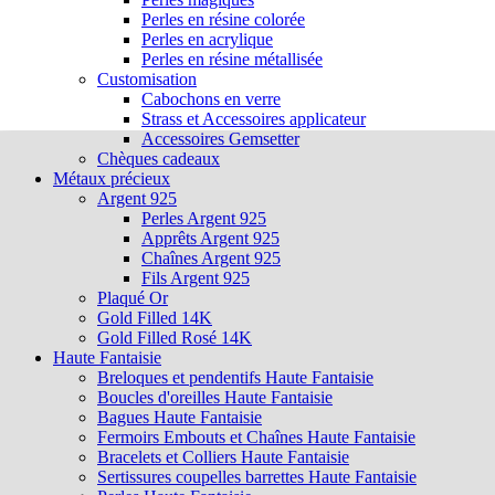
Perles en résine colorée
Perles en acrylique
Perles en résine métallisée
Customisation
Cabochons en verre
Strass et Accessoires applicateur
Accessoires Gemsetter
Chèques cadeaux
Métaux précieux
Argent 925
Perles Argent 925
Apprêts Argent 925
Chaînes Argent 925
Fils Argent 925
Plaqué Or
Gold Filled 14K
Gold Filled Rosé 14K
Haute Fantaisie
Breloques et pendentifs Haute Fantaisie
Boucles d'oreilles Haute Fantaisie
Bagues Haute Fantaisie
Fermoirs Embouts et Chaînes Haute Fantaisie
Bracelets et Colliers Haute Fantaisie
Sertissures coupelles barrettes Haute Fantaisie