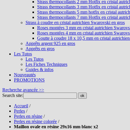
Strass thermocollants 2 mm Hotfix en cristal autri
Strass thermocollants 3 mm Hotfix en cristal autri
Strass thermocollants 5 mm hotfix en cristal autri
Strass thermocollants 7 mm Hotfix en cristal autri
Strass à coudre en cristal autrichien Swarovski en gros
Roses montées 3 mm en cristal autrichien Swarovs
Roses montées 4 mm en cristal autrichien Swarovs
Goutte à coudre 18 x 10,5 mm en cristal autrichie
Apprêts argent 925 en gros
Apprêts en gros
Les Tutos
Les Tutos
Les Fiches Techniques
Guides & infos
Nouveautés
PROMOTIONS
Recherche avancée >>
Search site:
ok
Accueil
/
Perles
/
Perles en résine
/
Perles en résine colorée
/
Maillon ovale en résine 29x16 mm blanc x2