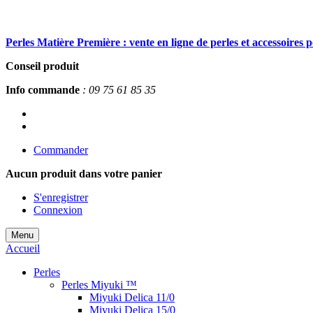
Perles Matière Première : vente en ligne de perles et accessoires 
Conseil produit
Info commande
: 09 75 61 85 35
Commander
Aucun produit
dans votre panier
S'enregistrer
Connexion
Menu
Accueil
Perles
Perles Miyuki ™
Miyuki Delica 11/0
Miyuki Delica 15/0