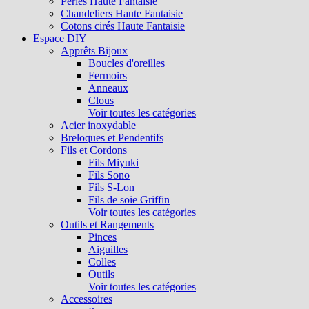
Perles Haute Fantaisie
Chandeliers Haute Fantaisie
Cotons cirés Haute Fantaisie
Espace DIY
Apprêts Bijoux
Boucles d'oreilles
Fermoirs
Anneaux
Clous
Voir toutes les catégories
Acier inoxydable
Breloques et Pendentifs
Fils et Cordons
Fils Miyuki
Fils Sono
Fils S-Lon
Fils de soie Griffin
Voir toutes les catégories
Outils et Rangements
Pinces
Aiguilles
Colles
Outils
Voir toutes les catégories
Accessoires