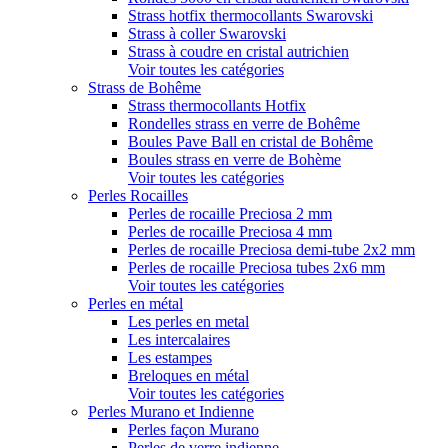
Strass hotfix thermocollants Swarovski
Strass à coller Swarovski
Strass à coudre en cristal autrichien
Voir toutes les catégories
Strass de Bohême
Strass thermocollants Hotfix
Rondelles strass en verre de Bohême
Boules Pave Ball en cristal de Bohême
Boules strass en verre de Bohème
Voir toutes les catégories
Perles Rocailles
Perles de rocaille Preciosa 2 mm
Perles de rocaille Preciosa 4 mm
Perles de rocaille Preciosa demi-tube 2x2 mm
Perles de rocaille Preciosa tubes 2x6 mm
Voir toutes les catégories
Perles en métal
Les perles en metal
Les intercalaires
Les estampes
Breloques en métal
Voir toutes les catégories
Perles Murano et Indienne
Perles façon Murano
Perles de verre indienne