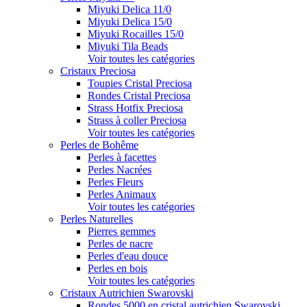
Miyuki Delica 11/0
Miyuki Delica 15/0
Miyuki Rocailles 15/0
Miyuki Tila Beads
Voir toutes les catégories
Cristaux Preciosa
Toupies Cristal Preciosa
Rondes Cristal Preciosa
Strass Hotfix Preciosa
Strass à coller Preciosa
Voir toutes les catégories
Perles de Bohême
Perles à facettes
Perles Nacrées
Perles Fleurs
Perles Animaux
Voir toutes les catégories
Perles Naturelles
Pierres gemmes
Perles de nacre
Perles d'eau douce
Perles en bois
Voir toutes les catégories
Cristaux Autrichien Swarovski
Rondes 5000 en cristal autrichien Swarovski