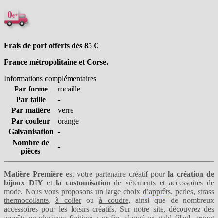
Frais de port offerts dès 85
€
France métropolitaine et Corse.
Informations complémentaires
Par forme
rocaille
Par taille
-
Par matière
verre
Par couleur
orange
Galvanisation
-
Nombre de
-
pièces
Matière Première
est votre partenaire créatif pour
la création de
bijoux DIY
et
la customisation
de vêtements et accessoires de
mode. Nous vous proposons un large choix
d’apprêts
,
perles
,
strass
thermocollants
,
à coller
ou
à coudre
, ainsi que de nombreux
accessoires pour les loisirs créatifs. Sur notre site, découvrez des
apprêts en plusieurs finitions :
or fin
,
plaqué or
,
gold filled
,
argent