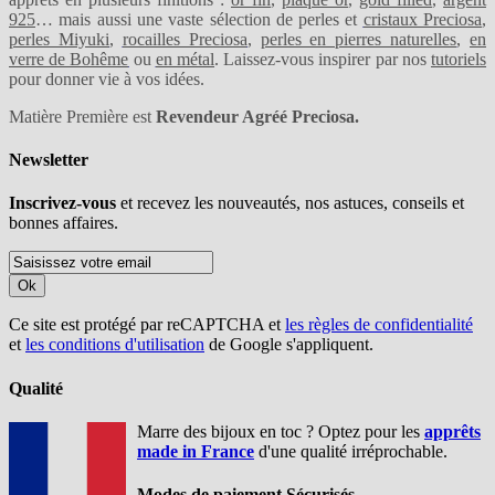
925
… mais aussi une vaste sélection de perles et
cristaux Preciosa
,
perles Miyuki
,
rocailles Preciosa
,
perles en pierres naturelles
,
en
verre de Bohême
ou
en métal
. Laissez-vous inspirer par nos
tutoriels
pour donner vie à vos idées.
Matière Première est
Revendeur Agréé Preciosa.
Newsletter
Inscrivez-vous
et recevez les nouveautés, nos astuces, conseils et
bonnes affaires.
Ok
Ce site est protégé par reCAPTCHA et
les règles de confidentialité
et
les conditions d'utilisation
de Google s'appliquent.
Qualité
Marre des bijoux en toc ? Optez pour les
apprêts
made in France
d'une qualité irréprochable.
Modes de paiement Sécurisés