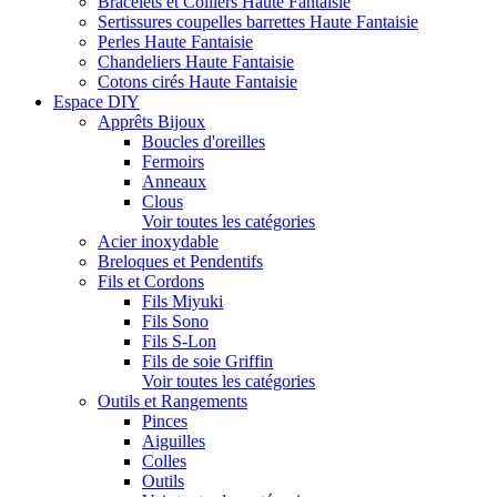
Bracelets et Colliers Haute Fantaisie
Sertissures coupelles barrettes Haute Fantaisie
Perles Haute Fantaisie
Chandeliers Haute Fantaisie
Cotons cirés Haute Fantaisie
Espace DIY
Apprêts Bijoux
Boucles d'oreilles
Fermoirs
Anneaux
Clous
Voir toutes les catégories
Acier inoxydable
Breloques et Pendentifs
Fils et Cordons
Fils Miyuki
Fils Sono
Fils S-Lon
Fils de soie Griffin
Voir toutes les catégories
Outils et Rangements
Pinces
Aiguilles
Colles
Outils