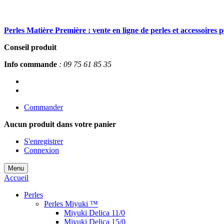
Perles Matière Première : vente en ligne de perles et accessoires 
Conseil produit
Info commande
: 09 75 61 85 35
Commander
Aucun produit
dans votre panier
S'enregistrer
Connexion
Menu
Accueil
Perles
Perles Miyuki ™
Miyuki Delica 11/0
Miyuki Delica 15/0