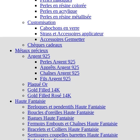
Perles en résine colorée
Perles en acrylique
Perles en résine métallisée
Customisation
Cabochons en verre
Strass et Accessoires applicateur
Accessoires Gemsetter
Chèques cadeaux
Métaux précieux
Argent 925
Perles Argent 925
Apprêts Argent 925
Chaînes Argent 925
Fils Argent 925
Plaqué Or
Gold Filled 14K
Gold Filled Rosé 14K
Haute Fantaisie
Breloques et pendentifs Haute Fantaisie
Boucles d'oreilles Haute Fantaisie
Bagues Haute Fantaisie
Fermoirs Embouts et Chaînes Haute Fantaisie
Bracelets et Colliers Haute Fantaisie
Sertissures coupelles barrettes Haute Fantaisie