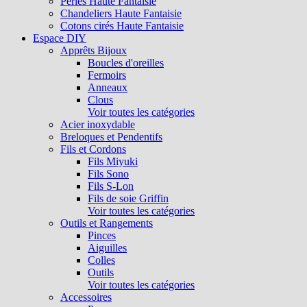
Perles Haute Fantaisie
Chandeliers Haute Fantaisie
Cotons cirés Haute Fantaisie
Espace DIY
Apprêts Bijoux
Boucles d'oreilles
Fermoirs
Anneaux
Clous
Voir toutes les catégories
Acier inoxydable
Breloques et Pendentifs
Fils et Cordons
Fils Miyuki
Fils Sono
Fils S-Lon
Fils de soie Griffin
Voir toutes les catégories
Outils et Rangements
Pinces
Aiguilles
Colles
Outils
Voir toutes les catégories
Accessoires