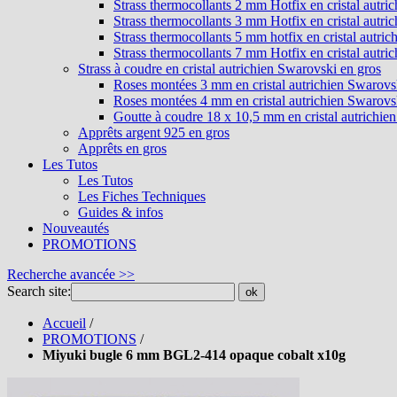
Strass thermocollants 2 mm Hotfix en cristal autri
Strass thermocollants 3 mm Hotfix en cristal autri
Strass thermocollants 5 mm hotfix en cristal autri
Strass thermocollants 7 mm Hotfix en cristal autri
Strass à coudre en cristal autrichien Swarovski en gros
Roses montées 3 mm en cristal autrichien Swarovs
Roses montées 4 mm en cristal autrichien Swarovs
Goutte à coudre 18 x 10,5 mm en cristal autrichie
Apprêts argent 925 en gros
Apprêts en gros
Les Tutos
Les Tutos
Les Fiches Techniques
Guides & infos
Nouveautés
PROMOTIONS
Recherche avancée >>
Search site:
ok
Accueil
/
PROMOTIONS
/
Miyuki bugle 6 mm BGL2-414 opaque cobalt x10g