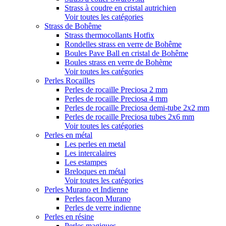
Strass à coudre en cristal autrichien
Voir toutes les catégories
Strass de Bohême
Strass thermocollants Hotfix
Rondelles strass en verre de Bohême
Boules Pave Ball en cristal de Bohême
Boules strass en verre de Bohème
Voir toutes les catégories
Perles Rocailles
Perles de rocaille Preciosa 2 mm
Perles de rocaille Preciosa 4 mm
Perles de rocaille Preciosa demi-tube 2x2 mm
Perles de rocaille Preciosa tubes 2x6 mm
Voir toutes les catégories
Perles en métal
Les perles en metal
Les intercalaires
Les estampes
Breloques en métal
Voir toutes les catégories
Perles Murano et Indienne
Perles façon Murano
Perles de verre indienne
Perles en résine
Perles magiques