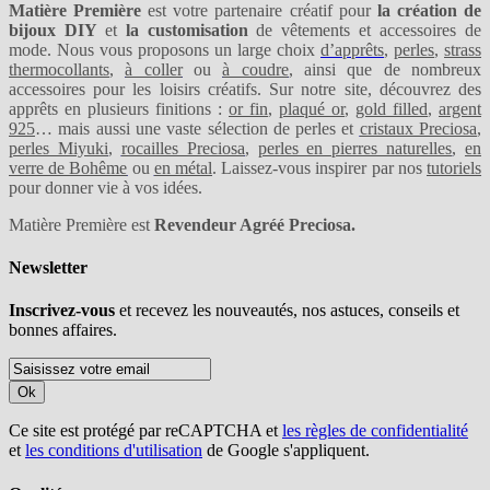
Matière Première
est votre partenaire créatif pour
la création de
bijoux DIY
et
la customisation
de vêtements et accessoires de
mode. Nous vous proposons un large choix
d’apprêts
,
perles
,
strass
thermocollants
,
à coller
ou
à coudre
, ainsi que de nombreux
accessoires pour les loisirs créatifs. Sur notre site, découvrez des
apprêts en plusieurs finitions :
or fin
,
plaqué or
,
gold filled
,
argent
925
… mais aussi une vaste sélection de perles et
cristaux Preciosa
,
perles Miyuki
,
rocailles Preciosa
,
perles en pierres naturelles
,
en
verre de Bohême
ou
en métal
. Laissez-vous inspirer par nos
tutoriels
pour donner vie à vos idées.
Matière Première est
Revendeur Agréé Preciosa.
Newsletter
Inscrivez-vous
et recevez les nouveautés, nos astuces, conseils et
bonnes affaires.
Ok
Ce site est protégé par reCAPTCHA et
les règles de confidentialité
et
les conditions d'utilisation
de Google s'appliquent.