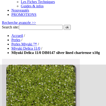
Les Fiches Techniques
Guides & infos
Nouveautés
PROMOTIONS
Recherche avancée >>
Search site:
ok
Accueil
/
Perles
/
Perles Miyuki ™
/
Miyuki Delica 11/0
/
Miyuki Delica 11/0 DB0147 silver lined chartreuse x10g