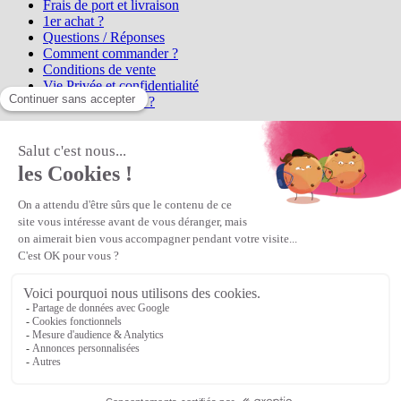
Frais de port et livraison
1er achat ?
Questions / Réponses
Comment commander ?
Conditions de vente
Vie Privée et confidentialité
Qui sommes-nous ?
Matière Première
la référence en perles et bijoux
fantaisie, vous propose l'achat de
perles en ligne, telles que les perles
et cristaux et strass en cristal Preciosa, les perles Miyuki perles et
apprêts en Argent 925, Gold Filled, perles de rocaille Preciosa
Matière Première
est un
Revendeur Agréé Preciosa
N° déclaration CNIL : 1242012v0 - Copyright © 2026 Matière
Première
Veuillez patienter...
Continuer vos achats
Voir le panier
Continuer vos achats
or
Voir le panier