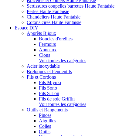
Bracelets et Colliers Haute Fantaisie
Sertissures coupelles barrettes Haute Fantaisie
Perles Haute Fantaisie
Chandeliers Haute Fantaisie
Cotons cirés Haute Fantaisie
Espace DIY
Apprêts Bijoux
Boucles d'oreilles
Fermoirs
Anneaux
Clous
Voir toutes les catégories
Acier inoxydable
Breloques et Pendentifs
Fils et Cordons
Fils Miyuki
Fils Sono
Fils S-Lon
Fils de soie Griffin
Voir toutes les catégories
Outils et Rangements
Pinces
Aiguilles
Colles
Outils