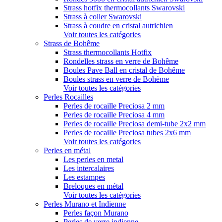
Strass hotfix thermocollants Swarovski
Strass à coller Swarovski
Strass à coudre en cristal autrichien
Voir toutes les catégories
Strass de Bohême
Strass thermocollants Hotfix
Rondelles strass en verre de Bohême
Boules Pave Ball en cristal de Bohême
Boules strass en verre de Bohème
Voir toutes les catégories
Perles Rocailles
Perles de rocaille Preciosa 2 mm
Perles de rocaille Preciosa 4 mm
Perles de rocaille Preciosa demi-tube 2x2 mm
Perles de rocaille Preciosa tubes 2x6 mm
Voir toutes les catégories
Perles en métal
Les perles en metal
Les intercalaires
Les estampes
Breloques en métal
Voir toutes les catégories
Perles Murano et Indienne
Perles façon Murano
Perles de verre indienne