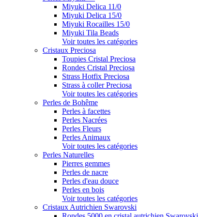
Miyuki Delica 11/0
Miyuki Delica 15/0
Miyuki Rocailles 15/0
Miyuki Tila Beads
Voir toutes les catégories
Cristaux Preciosa
Toupies Cristal Preciosa
Rondes Cristal Preciosa
Strass Hotfix Preciosa
Strass à coller Preciosa
Voir toutes les catégories
Perles de Bohême
Perles à facettes
Perles Nacrées
Perles Fleurs
Perles Animaux
Voir toutes les catégories
Perles Naturelles
Pierres gemmes
Perles de nacre
Perles d'eau douce
Perles en bois
Voir toutes les catégories
Cristaux Autrichien Swarovski
Rondes 5000 en cristal autrichien Swarovski