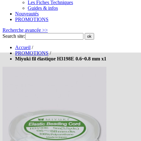
Les Fiches Techniques
Guides & infos
Nouveautés
PROMOTIONS
Recherche avancée >>
Search site:
ok
Accueil
/
PROMOTIONS
/
Miyuki fil élastique H3198E 0.6~0.8 mm x1