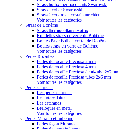
Strass hotfix thermocollants Swarovski
Strass à coller Swarovski
Strass à coudre en cristal autrichien
Voir toutes les catégories
Strass de Bohême
Strass thermocollants Hotfix
Rondelles strass en verre de Bohême
Boules Pave Ball en cristal de Bohême
Boules strass en verre de Bohème
Voir toutes les catégories
Perles Rocailles
Perles de rocaille Preciosa 2 mm
Perles de rocaille Preciosa 4 mm
Perles de rocaille Preciosa demi-tube 2x2 mm
Perles de rocaille Preciosa tubes 2x6 mm
Voir toutes les catégories
Perles en métal
Les perles en metal
Les intercalaires
Les estampes
Breloques en métal
Voir toutes les catégories
Perles Murano et Indienne
Perles façon Murano
Perles de verre indienne