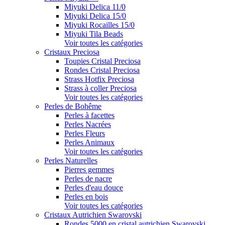
Miyuki Delica 11/0
Miyuki Delica 15/0
Miyuki Rocailles 15/0
Miyuki Tila Beads
Voir toutes les catégories
Cristaux Preciosa
Toupies Cristal Preciosa
Rondes Cristal Preciosa
Strass Hotfix Preciosa
Strass à coller Preciosa
Voir toutes les catégories
Perles de Bohême
Perles à facettes
Perles Nacrées
Perles Fleurs
Perles Animaux
Voir toutes les catégories
Perles Naturelles
Pierres gemmes
Perles de nacre
Perles d'eau douce
Perles en bois
Voir toutes les catégories
Cristaux Autrichien Swarovski
Rondes 5000 en cristal autrichien Swarovski