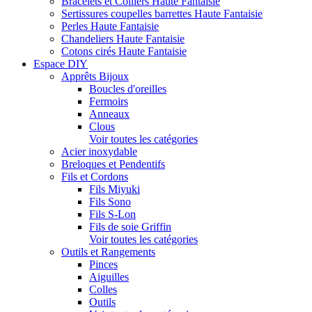
Bracelets et Colliers Haute Fantaisie
Sertissures coupelles barrettes Haute Fantaisie
Perles Haute Fantaisie
Chandeliers Haute Fantaisie
Cotons cirés Haute Fantaisie
Espace DIY
Apprêts Bijoux
Boucles d'oreilles
Fermoirs
Anneaux
Clous
Voir toutes les catégories
Acier inoxydable
Breloques et Pendentifs
Fils et Cordons
Fils Miyuki
Fils Sono
Fils S-Lon
Fils de soie Griffin
Voir toutes les catégories
Outils et Rangements
Pinces
Aiguilles
Colles
Outils