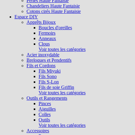
Perles Haute Fantaisie
Chandeliers Haute Fantaisie
Cotons cirés Haute Fantaisie
Espace DIY
Apprêts Bijoux
Boucles d'oreilles
Fermoirs
Anneaux
Clous
Voir toutes les catégories
Acier inoxydable
Breloques et Pendentifs
Fils et Cordons
Fils Miyuki
Fils Sono
Fils S-Lon
Fils de soie Griffin
Voir toutes les catégories
Outils et Rangements
Pinces
Aiguilles
Colles
Outils
Voir toutes les catégories
Accessoires