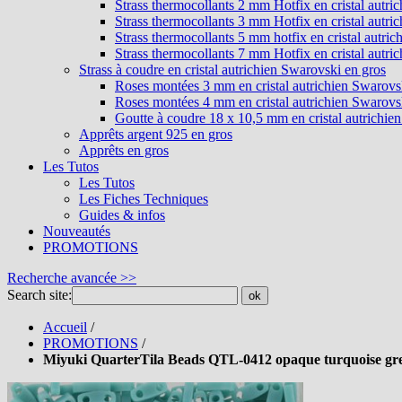
Strass thermocollants 2 mm Hotfix en cristal autri
Strass thermocollants 3 mm Hotfix en cristal autri
Strass thermocollants 5 mm hotfix en cristal autri
Strass thermocollants 7 mm Hotfix en cristal autri
Strass à coudre en cristal autrichien Swarovski en gros
Roses montées 3 mm en cristal autrichien Swarovs
Roses montées 4 mm en cristal autrichien Swarovs
Goutte à coudre 18 x 10,5 mm en cristal autrichie
Apprêts argent 925 en gros
Apprêts en gros
Les Tutos
Les Tutos
Les Fiches Techniques
Guides & infos
Nouveautés
PROMOTIONS
Recherche avancée >>
Search site:
ok
Accueil
/
PROMOTIONS
/
Miyuki QuarterTila Beads QTL-0412 opaque turquoise gr