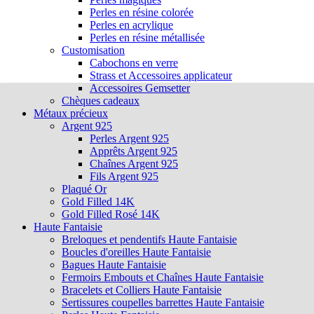
Perles en résine colorée
Perles en acrylique
Perles en résine métallisée
Customisation
Cabochons en verre
Strass et Accessoires applicateur
Accessoires Gemsetter
Chèques cadeaux
Métaux précieux
Argent 925
Perles Argent 925
Apprêts Argent 925
Chaînes Argent 925
Fils Argent 925
Plaqué Or
Gold Filled 14K
Gold Filled Rosé 14K
Haute Fantaisie
Breloques et pendentifs Haute Fantaisie
Boucles d'oreilles Haute Fantaisie
Bagues Haute Fantaisie
Fermoirs Embouts et Chaînes Haute Fantaisie
Bracelets et Colliers Haute Fantaisie
Sertissures coupelles barrettes Haute Fantaisie