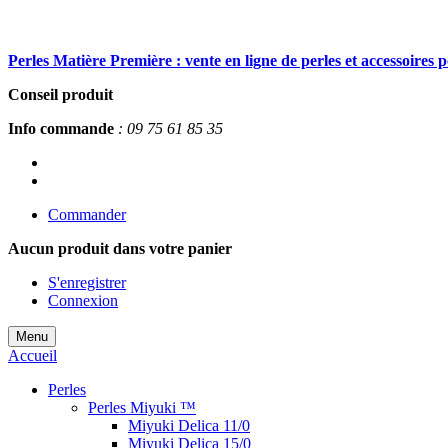
Perles Matière Première : vente en ligne de perles et accessoires 
Conseil produit
Info commande
: 09 75 61 85 35
Commander
Aucun produit
dans votre panier
S'enregistrer
Connexion
Menu
Accueil
Perles
Perles Miyuki ™
Miyuki Delica 11/0
Miyuki Delica 15/0