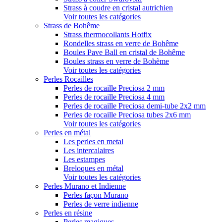
Strass à coudre en cristal autrichien
Voir toutes les catégories
Strass de Bohême
Strass thermocollants Hotfix
Rondelles strass en verre de Bohême
Boules Pave Ball en cristal de Bohême
Boules strass en verre de Bohème
Voir toutes les catégories
Perles Rocailles
Perles de rocaille Preciosa 2 mm
Perles de rocaille Preciosa 4 mm
Perles de rocaille Preciosa demi-tube 2x2 mm
Perles de rocaille Preciosa tubes 2x6 mm
Voir toutes les catégories
Perles en métal
Les perles en metal
Les intercalaires
Les estampes
Breloques en métal
Voir toutes les catégories
Perles Murano et Indienne
Perles façon Murano
Perles de verre indienne
Perles en résine
Perles magiques