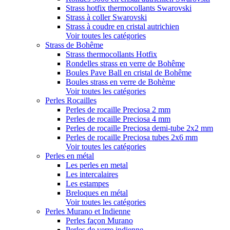
Strass hotfix thermocollants Swarovski
Strass à coller Swarovski
Strass à coudre en cristal autrichien
Voir toutes les catégories
Strass de Bohême
Strass thermocollants Hotfix
Rondelles strass en verre de Bohême
Boules Pave Ball en cristal de Bohême
Boules strass en verre de Bohème
Voir toutes les catégories
Perles Rocailles
Perles de rocaille Preciosa 2 mm
Perles de rocaille Preciosa 4 mm
Perles de rocaille Preciosa demi-tube 2x2 mm
Perles de rocaille Preciosa tubes 2x6 mm
Voir toutes les catégories
Perles en métal
Les perles en metal
Les intercalaires
Les estampes
Breloques en métal
Voir toutes les catégories
Perles Murano et Indienne
Perles façon Murano
Perles de verre indienne