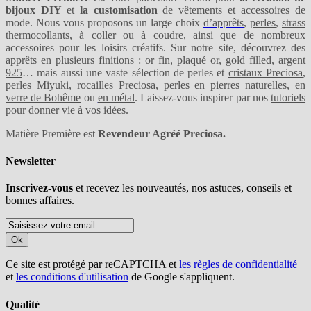
bijoux DIY
et
la customisation
de vêtements et accessoires de
mode. Nous vous proposons un large choix
d’apprêts
,
perles
,
strass
thermocollants
,
à coller
ou
à coudre
, ainsi que de nombreux
accessoires pour les loisirs créatifs. Sur notre site, découvrez des
apprêts en plusieurs finitions :
or fin
,
plaqué or
,
gold filled
,
argent
925
… mais aussi une vaste sélection de perles et
cristaux Preciosa
,
perles Miyuki
,
rocailles Preciosa
,
perles en pierres naturelles
,
en
verre de Bohême
ou
en métal
. Laissez-vous inspirer par nos
tutoriels
pour donner vie à vos idées.
Matière Première est
Revendeur Agréé Preciosa.
Newsletter
Inscrivez-vous
et recevez les nouveautés, nos astuces, conseils et
bonnes affaires.
Ok
Ce site est protégé par reCAPTCHA et
les règles de confidentialité
et
les conditions d'utilisation
de Google s'appliquent.
Qualité