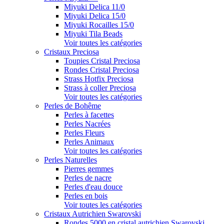
Miyuki Delica 11/0
Miyuki Delica 15/0
Miyuki Rocailles 15/0
Miyuki Tila Beads
Voir toutes les catégories
Cristaux Preciosa
Toupies Cristal Preciosa
Rondes Cristal Preciosa
Strass Hotfix Preciosa
Strass à coller Preciosa
Voir toutes les catégories
Perles de Bohême
Perles à facettes
Perles Nacrées
Perles Fleurs
Perles Animaux
Voir toutes les catégories
Perles Naturelles
Pierres gemmes
Perles de nacre
Perles d'eau douce
Perles en bois
Voir toutes les catégories
Cristaux Autrichien Swarovski
Rondes 5000 en cristal autrichien Swarovski