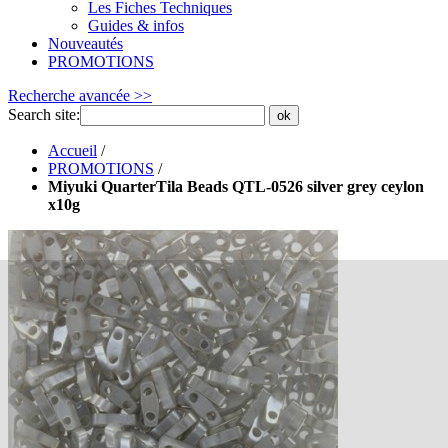
Les Fiches Techniques
Guides & infos
Nouveautés
PROMOTIONS
Recherche avancée >>
Search site:
ok
Accueil
/
PROMOTIONS
/
Miyuki QuarterTila Beads QTL-0526 silver grey ceylon
x10g