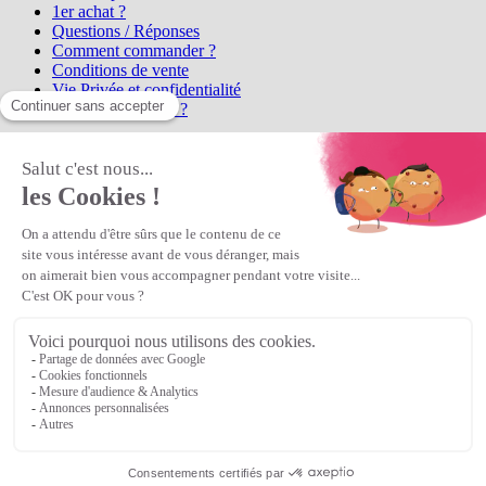
1er achat ?
Questions / Réponses
Comment commander ?
Conditions de vente
Vie Privée et confidentialité
Qui sommes-nous ?
Matière Première
la référence en perles et bijoux
fantaisie, vous propose l'achat de
perles en ligne, telles que les perles
et cristaux et strass en cristal Preciosa, les perles Miyuki perles et
apprêts en Argent 925, Gold Filled, perles de rocaille Preciosa
Matière Première
est un
Revendeur Agréé Preciosa
N° déclaration CNIL : 1242012v0 - Copyright © 2026 Matière
Première
Veuillez patienter...
Continuer vos achats
Voir le panier
Continuer vos achats
or
Voir le panier