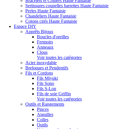
Bracelets et Colliers Haute Fantaisie
Sertissures coupelles barrettes Haute Fantaisie
Perles Haute Fantaisie
Chandeliers Haute Fantaisie
Cotons cirés Haute Fantaisie
Espace DIY
Apprêts Bijoux
Boucles d'oreilles
Fermoirs
Anneaux
Clous
Voir toutes les catégories
Acier inoxydable
Breloques et Pendentifs
Fils et Cordons
Fils Miyuki
Fils Sono
Fils S-Lon
Fils de soie Griffin
Voir toutes les catégories
Outils et Rangements
Pinces
Aiguilles
Colles
Outils