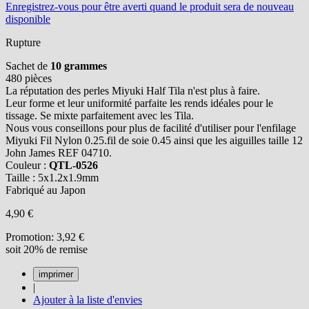
Enregistrez-vous
pour être averti quand le produit sera de nouveau
disponible
Rupture
Sachet de
10 grammes
480 pièces
La réputation des perles Miyuki Half Tila n'est plus à faire.
Leur forme et leur uniformité parfaite les rends idéales pour le
tissage. Se mixte parfaitement avec les Tila.
Nous vous conseillons pour plus de facilité d'utiliser pour l'enfilage
Miyuki Fil Nylon 0.25.fil de soie 0.45 ainsi que les aiguilles taille 12
John James REF 04710.
Couleur :
QTL-0526
Taille : 5x1.2x1.9mm
Fabriqué au Japon
4,90 €
Promotion:
3,92 €
soit 20% de remise
|
Ajouter à la liste d'envies