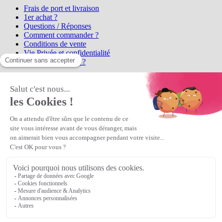
Frais de port et livraison
1er achat ?
Questions / Réponses
Comment commander ?
Conditions de vente
Vie Privée et confidentialité
Qui sommes-nous ?
Matière Première
la référence en perles et bijoux
fantaisie, vous propose l'achat de
perles en ligne, telles que les perles
et cristaux et strass en cristal Preciosa, les perles Miyuki perles et
apprêts en Argent 925, Gold Filled, perles de rocaille Preciosa
Matière Première
est un
Revendeur Agréé Preciosa
N° déclaration CNIL : 1242012v0 - Copyright © 2026 Matière
Première
Veuillez patienter...
Continuer vos achats
Voir le panier