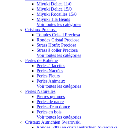
Miyuki Delica 11/0
Miyuki Delica 15/0
Miyuki Rocailles 15/0
Miyuki Tila Beads
Voir toutes les catégories
Cristaux Preciosa
Toupies Cristal Preciosa
Rondes Cristal Preciosa
Strass Hotfix Preciosa
Strass à coller Preciosa
Voir toutes les catégories
Perles de Bohême
Perles à facettes
Perles Nacrées
Perles Fleurs
Perles Animaux
Voir toutes les catégories
Perles Naturelles
Pierres gemmes
Perles de nacre
Perles d'eau douce
Perles en bois
Voir toutes les catégories
Cristaux Autrichien Swarovski
Rondes 5000 en cristal autrichien Swarovski