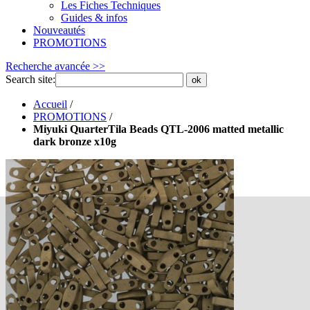
Les Fiches Techniques
Guides & infos
Nouveautés
PROMOTIONS
Recherche avancée >>
Search site:
ok
Accueil
/
PROMOTIONS
/
Miyuki QuarterTila Beads QTL-2006 matted metallic
dark bronze x10g