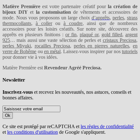
Matière Première
est votre partenaire créatif pour
la création de
bijoux DIY
et
la customisation
de vêtements et accessoires de
mode. Nous vous proposons un large choix
d’apprêts
,
perles
,
strass
thermocollants
,
à coller
ou
à coudre
, ainsi que de nombreux
accessoires pour les loisirs créatifs. Sur notre site, découvrez des
apprêts en plusieurs finitions :
or fin
,
plaqué or
,
gold filled
,
argent
925
… mais aussi une vaste sélection de perles et
cristaux Preciosa
,
perles Miyuki
,
rocailles Preciosa
,
perles en pierres naturelles
,
en
verre de Bohême
ou
en métal
. Laissez-vous inspirer par nos
tutoriels
pour donner vie à vos idées.
Matière Première est
Revendeur Agréé Preciosa.
Newsletter
Inscrivez-vous
et recevez les nouveautés, nos astuces, conseils et
bonnes affaires.
Ok
Ce site est protégé par reCAPTCHA et
les règles de confidentialité
et
les conditions d'utilisation
de Google s'appliquent.