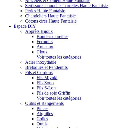
Bracelets et Colliers Haute Fantaisie
Sertissures coupelles barrettes Haute Fantaisie
Perles Haute Fantaisie
Chandeliers Haute Fantaisie
Cotons cirés Haute Fantaisie
Espace DIY
Apprêts Bijoux
Boucles d'oreilles
Fermoirs
Anneaux
Clous
Voir toutes les catégories
Acier inoxydable
Breloques et Pendentifs
Fils et Cordons
Fils Miyuki
Fils Sono
Fils S-Lon
Fils de soie Griffin
Voir toutes les catégories
Outils et Rangements
Pinces
Aiguilles
Colles
Outils