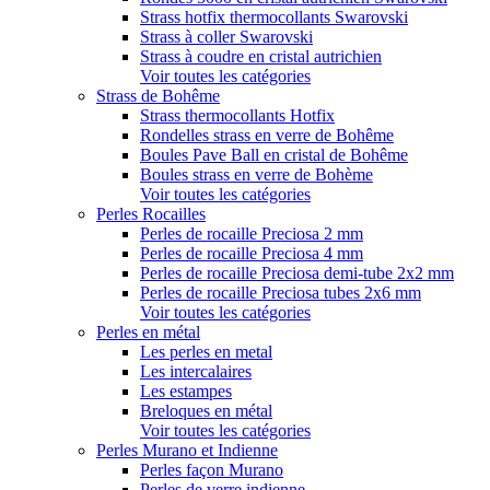
Strass hotfix thermocollants Swarovski
Strass à coller Swarovski
Strass à coudre en cristal autrichien
Voir toutes les catégories
Strass de Bohême
Strass thermocollants Hotfix
Rondelles strass en verre de Bohême
Boules Pave Ball en cristal de Bohême
Boules strass en verre de Bohème
Voir toutes les catégories
Perles Rocailles
Perles de rocaille Preciosa 2 mm
Perles de rocaille Preciosa 4 mm
Perles de rocaille Preciosa demi-tube 2x2 mm
Perles de rocaille Preciosa tubes 2x6 mm
Voir toutes les catégories
Perles en métal
Les perles en metal
Les intercalaires
Les estampes
Breloques en métal
Voir toutes les catégories
Perles Murano et Indienne
Perles façon Murano
Perles de verre indienne