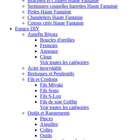
Bracelets et Colliers Haute Fantaisie
Sertissures coupelles barrettes Haute Fantaisie
Perles Haute Fantaisie
Chandeliers Haute Fantaisie
Cotons cirés Haute Fantaisie
Espace DIY
Apprêts Bijoux
Boucles d'oreilles
Fermoirs
Anneaux
Clous
Voir toutes les catégories
Acier inoxydable
Breloques et Pendentifs
Fils et Cordons
Fils Miyuki
Fils Sono
Fils S-Lon
Fils de soie Griffin
Voir toutes les catégories
Outils et Rangements
Pinces
Aiguilles
Colles
Outils