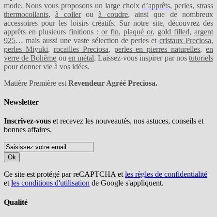
mode. Nous vous proposons un large choix
d’apprêts
,
perles
,
strass
thermocollants
,
à coller
ou
à coudre
, ainsi que de nombreux
accessoires pour les loisirs créatifs. Sur notre site, découvrez des
apprêts en plusieurs finitions :
or fin
,
plaqué or
,
gold filled
,
argent
925
… mais aussi une vaste sélection de perles et
cristaux Preciosa
,
perles Miyuki
,
rocailles Preciosa
,
perles en pierres naturelles
,
en
verre de Bohême
ou
en métal
. Laissez-vous inspirer par nos
tutoriels
pour donner vie à vos idées.
Matière Première est
Revendeur Agréé Preciosa.
Newsletter
Inscrivez-vous
et recevez les nouveautés, nos astuces, conseils et
bonnes affaires.
Ok
Ce site est protégé par reCAPTCHA et
les règles de confidentialité
et
les conditions d'utilisation
de Google s'appliquent.
Qualité