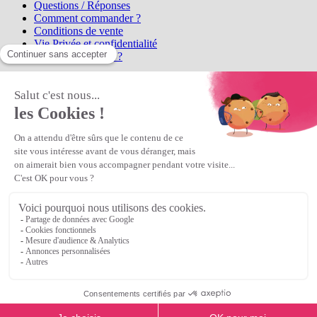
Questions / Réponses
Comment commander ?
Conditions de vente
Vie Privée et confidentialité
Qui sommes-nous ?
Matière Première
la référence en perles et bijoux
fantaisie, vous propose l'achat de
perles en ligne, telles que les perles
et cristaux et strass en cristal Preciosa, les perles Miyuki perles et
apprêts en Argent 925, Gold Filled, perles de rocaille Preciosa
Matière Première
est un
Revendeur Agréé Preciosa
N° déclaration CNIL : 1242012v0 - Copyright © 2026 Matière
Première
Veuillez patienter...
Continuer vos achats
Voir le panier
Continuer vos achats
or
Voir le panier