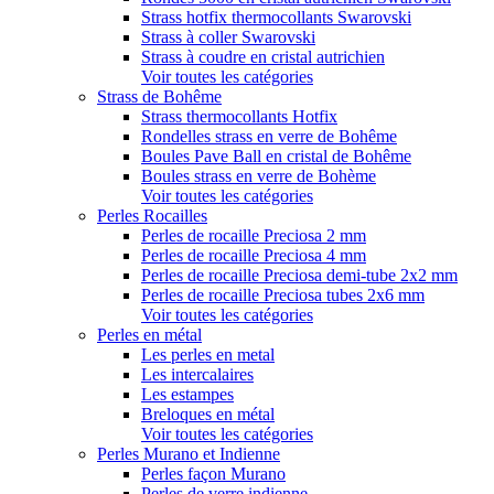
Strass hotfix thermocollants Swarovski
Strass à coller Swarovski
Strass à coudre en cristal autrichien
Voir toutes les catégories
Strass de Bohême
Strass thermocollants Hotfix
Rondelles strass en verre de Bohême
Boules Pave Ball en cristal de Bohême
Boules strass en verre de Bohème
Voir toutes les catégories
Perles Rocailles
Perles de rocaille Preciosa 2 mm
Perles de rocaille Preciosa 4 mm
Perles de rocaille Preciosa demi-tube 2x2 mm
Perles de rocaille Preciosa tubes 2x6 mm
Voir toutes les catégories
Perles en métal
Les perles en metal
Les intercalaires
Les estampes
Breloques en métal
Voir toutes les catégories
Perles Murano et Indienne
Perles façon Murano
Perles de verre indienne