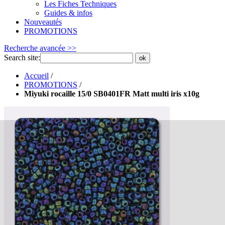
Les Fiches Techniques
Guides & infos
Nouveautés
PROMOTIONS
Recherche avancée >>
Search site:
ok
Accueil
/
PROMOTIONS
/
Miyuki rocaille 15/0 SB0401FR Matt multi iris x10g