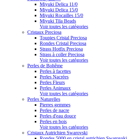
Miyuki Delica 11/0
Miyuki Delica 15/0
Miyuki Rocailles 15/0
Miyuki Tila Beads
Voir toutes les catégories
Cristaux Preciosa
Toupies Cristal Preciosa
Rondes Cristal Preciosa
Strass Hotfix Preciosa
Strass à coller Preciosa
Voir toutes les catégories
Perles de Bohême
Perles à facettes
Perles Nacrées
Perles Fleurs
Perles Animaux
Voir toutes les catégories
Perles Naturelles
Pierres gemmes
Perles de nacre
Perles d'eau douce
Perles en bois
Voir toutes les catégories
Cristaux Autrichien Swarovski
Rondes 5000 en cristal autrichien Swarovski