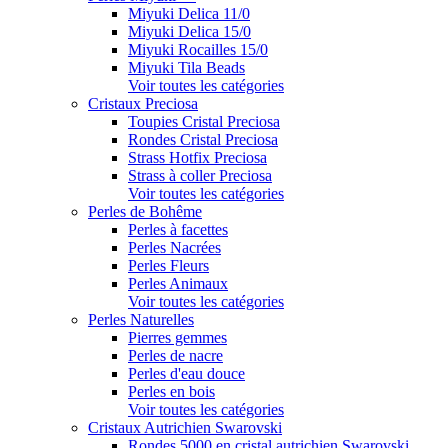
Miyuki Delica 11/0
Miyuki Delica 15/0
Miyuki Rocailles 15/0
Miyuki Tila Beads
Voir toutes les catégories
Cristaux Preciosa
Toupies Cristal Preciosa
Rondes Cristal Preciosa
Strass Hotfix Preciosa
Strass à coller Preciosa
Voir toutes les catégories
Perles de Bohême
Perles à facettes
Perles Nacrées
Perles Fleurs
Perles Animaux
Voir toutes les catégories
Perles Naturelles
Pierres gemmes
Perles de nacre
Perles d'eau douce
Perles en bois
Voir toutes les catégories
Cristaux Autrichien Swarovski
Rondes 5000 en cristal autrichien Swarovski