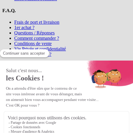
F.A.Q.
Frais de port et livraison
1er achat ?
Questions / Réponses
Comment commander ?
Conditions de vente
Vie Privée et confidentialité
Qui sommes-nous ?
Matière Première
la référence en perles et bijoux
fantaisie, vous propose l'achat de
perles en ligne, telles que les perles
et cristaux et strass en cristal Preciosa, les perles Miyuki perles et
apprêts en Argent 925, Gold Filled, perles de rocaille Preciosa
Matière Première
est un
Revendeur Agréé Preciosa
N° déclaration CNIL : 1242012v0 - Copyright © 2026 Matière
Première