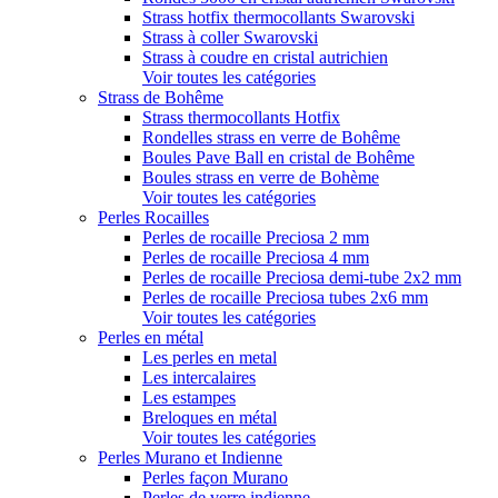
Strass hotfix thermocollants Swarovski
Strass à coller Swarovski
Strass à coudre en cristal autrichien
Voir toutes les catégories
Strass de Bohême
Strass thermocollants Hotfix
Rondelles strass en verre de Bohême
Boules Pave Ball en cristal de Bohême
Boules strass en verre de Bohème
Voir toutes les catégories
Perles Rocailles
Perles de rocaille Preciosa 2 mm
Perles de rocaille Preciosa 4 mm
Perles de rocaille Preciosa demi-tube 2x2 mm
Perles de rocaille Preciosa tubes 2x6 mm
Voir toutes les catégories
Perles en métal
Les perles en metal
Les intercalaires
Les estampes
Breloques en métal
Voir toutes les catégories
Perles Murano et Indienne
Perles façon Murano
Perles de verre indienne