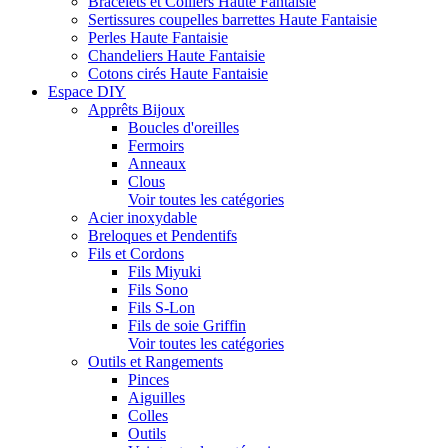
Bracelets et Colliers Haute Fantaisie
Sertissures coupelles barrettes Haute Fantaisie
Perles Haute Fantaisie
Chandeliers Haute Fantaisie
Cotons cirés Haute Fantaisie
Espace DIY
Apprêts Bijoux
Boucles d'oreilles
Fermoirs
Anneaux
Clous
Voir toutes les catégories
Acier inoxydable
Breloques et Pendentifs
Fils et Cordons
Fils Miyuki
Fils Sono
Fils S-Lon
Fils de soie Griffin
Voir toutes les catégories
Outils et Rangements
Pinces
Aiguilles
Colles
Outils