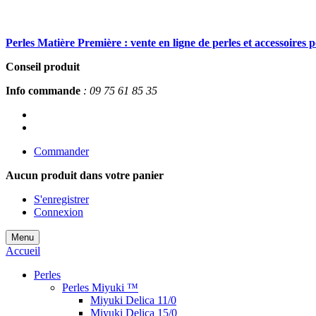
Perles Matière Première : vente en ligne de perles et accessoires 
Conseil produit
Info commande
: 09 75 61 85 35
Commander
Aucun produit
dans votre panier
S'enregistrer
Connexion
Menu
Accueil
Perles
Perles Miyuki ™
Miyuki Delica 11/0
Miyuki Delica 15/0