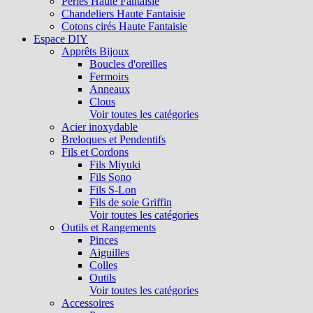
Perles Haute Fantaisie
Chandeliers Haute Fantaisie
Cotons cirés Haute Fantaisie
Espace DIY
Apprêts Bijoux
Boucles d'oreilles
Fermoirs
Anneaux
Clous
Voir toutes les catégories
Acier inoxydable
Breloques et Pendentifs
Fils et Cordons
Fils Miyuki
Fils Sono
Fils S-Lon
Fils de soie Griffin
Voir toutes les catégories
Outils et Rangements
Pinces
Aiguilles
Colles
Outils
Voir toutes les catégories
Accessoires