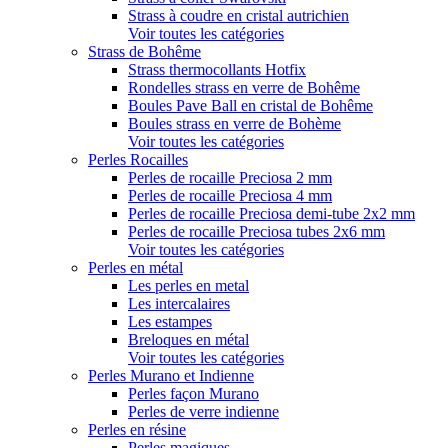
Strass à coudre en cristal autrichien
Voir toutes les catégories
Strass de Bohême
Strass thermocollants Hotfix
Rondelles strass en verre de Bohême
Boules Pave Ball en cristal de Bohême
Boules strass en verre de Bohème
Voir toutes les catégories
Perles Rocailles
Perles de rocaille Preciosa 2 mm
Perles de rocaille Preciosa 4 mm
Perles de rocaille Preciosa demi-tube 2x2 mm
Perles de rocaille Preciosa tubes 2x6 mm
Voir toutes les catégories
Perles en métal
Les perles en metal
Les intercalaires
Les estampes
Breloques en métal
Voir toutes les catégories
Perles Murano et Indienne
Perles façon Murano
Perles de verre indienne
Perles en résine
Perles magiques