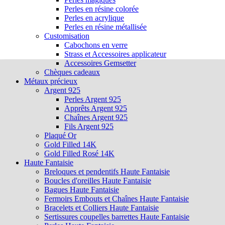
Perles en résine colorée
Perles en acrylique
Perles en résine métallisée
Customisation
Cabochons en verre
Strass et Accessoires applicateur
Accessoires Gemsetter
Chèques cadeaux
Métaux précieux
Argent 925
Perles Argent 925
Apprêts Argent 925
Chaînes Argent 925
Fils Argent 925
Plaqué Or
Gold Filled 14K
Gold Filled Rosé 14K
Haute Fantaisie
Breloques et pendentifs Haute Fantaisie
Boucles d'oreilles Haute Fantaisie
Bagues Haute Fantaisie
Fermoirs Embouts et Chaînes Haute Fantaisie
Bracelets et Colliers Haute Fantaisie
Sertissures coupelles barrettes Haute Fantaisie