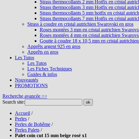
Strass thermocollants 2 mm Hotfix en cristal autri
Strass thermocollants 3 mm Hotfix en cristal autri
Strass thermocollants 5 mm hotfix en cristal autri
Strass thermocollants 7 mm Hotfix en cristal autri
Strass à coudre en cristal autrichien Swarovski en gros
Roses montées 3 mm en cristal autrichien Swarovs
Roses montées 4 mm en cristal autrichien Swarovs
Goutte à coudre 18 x 10,5 mm en cristal autrichie
Apprêts argent 925 en gros
Apprêts en gros
Les Tutos
Les Tutos
Les Fiches Techniques
Guides & infos
Nouveautés
PROMOTIONS
Recherche avancée >>
Search site:
ok
Accueil
/
Perles
/
Perles de Bohême
/
Perles Palets
/
Palet coin cut 15 mm beige rosé x1