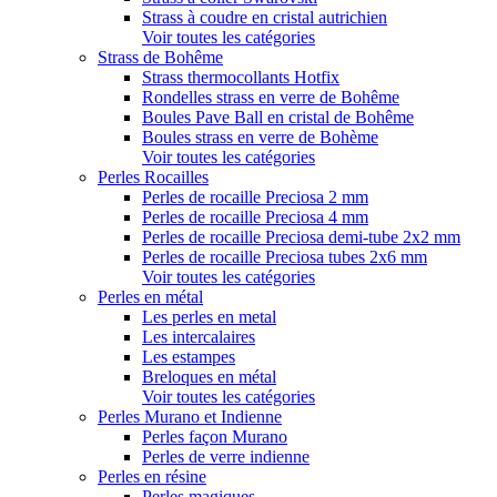
Strass à coudre en cristal autrichien
Voir toutes les catégories
Strass de Bohême
Strass thermocollants Hotfix
Rondelles strass en verre de Bohême
Boules Pave Ball en cristal de Bohême
Boules strass en verre de Bohème
Voir toutes les catégories
Perles Rocailles
Perles de rocaille Preciosa 2 mm
Perles de rocaille Preciosa 4 mm
Perles de rocaille Preciosa demi-tube 2x2 mm
Perles de rocaille Preciosa tubes 2x6 mm
Voir toutes les catégories
Perles en métal
Les perles en metal
Les intercalaires
Les estampes
Breloques en métal
Voir toutes les catégories
Perles Murano et Indienne
Perles façon Murano
Perles de verre indienne
Perles en résine
Perles magiques