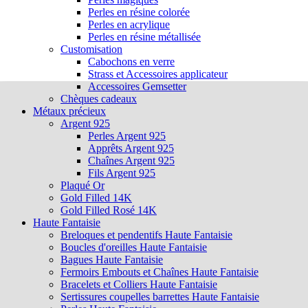
Perles en résine colorée
Perles en acrylique
Perles en résine métallisée
Customisation
Cabochons en verre
Strass et Accessoires applicateur
Accessoires Gemsetter
Chèques cadeaux
Métaux précieux
Argent 925
Perles Argent 925
Apprêts Argent 925
Chaînes Argent 925
Fils Argent 925
Plaqué Or
Gold Filled 14K
Gold Filled Rosé 14K
Haute Fantaisie
Breloques et pendentifs Haute Fantaisie
Boucles d'oreilles Haute Fantaisie
Bagues Haute Fantaisie
Fermoirs Embouts et Chaînes Haute Fantaisie
Bracelets et Colliers Haute Fantaisie
Sertissures coupelles barrettes Haute Fantaisie