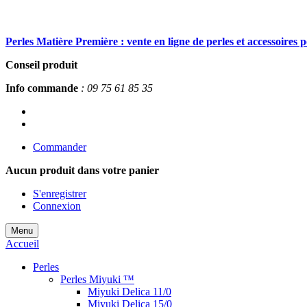
Perles Matière Première : vente en ligne de perles et accessoires 
Conseil produit
Info commande
: 09 75 61 85 35
Commander
Aucun produit
dans votre panier
S'enregistrer
Connexion
Menu
Accueil
Perles
Perles Miyuki ™
Miyuki Delica 11/0
Miyuki Delica 15/0