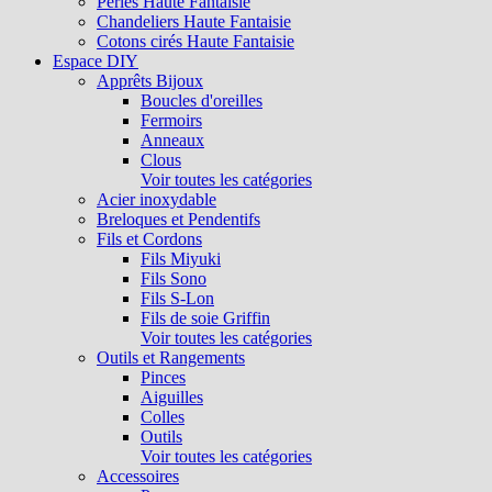
Perles Haute Fantaisie
Chandeliers Haute Fantaisie
Cotons cirés Haute Fantaisie
Espace DIY
Apprêts Bijoux
Boucles d'oreilles
Fermoirs
Anneaux
Clous
Voir toutes les catégories
Acier inoxydable
Breloques et Pendentifs
Fils et Cordons
Fils Miyuki
Fils Sono
Fils S-Lon
Fils de soie Griffin
Voir toutes les catégories
Outils et Rangements
Pinces
Aiguilles
Colles
Outils
Voir toutes les catégories
Accessoires