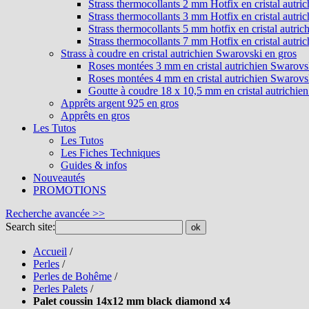
Strass thermocollants 2 mm Hotfix en cristal autri
Strass thermocollants 3 mm Hotfix en cristal autri
Strass thermocollants 5 mm hotfix en cristal autri
Strass thermocollants 7 mm Hotfix en cristal autri
Strass à coudre en cristal autrichien Swarovski en gros
Roses montées 3 mm en cristal autrichien Swarovs
Roses montées 4 mm en cristal autrichien Swarovs
Goutte à coudre 18 x 10,5 mm en cristal autrichie
Apprêts argent 925 en gros
Apprêts en gros
Les Tutos
Les Tutos
Les Fiches Techniques
Guides & infos
Nouveautés
PROMOTIONS
Recherche avancée >>
Search site:
ok
Accueil
/
Perles
/
Perles de Bohême
/
Perles Palets
/
Palet coussin 14x12 mm black diamond x4