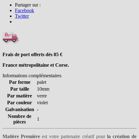
Partager sur :
Facebook
Twitter
Frais de port offerts dès 85
€
France métropolitaine et Corse.
Informations complémentaires
Par forme
palet
Par taille
10mm
Par matière
verre
Par couleur
violet
Galvanisation
-
Nombre de
1
pièces
Matière Première
est votre partenaire créatif pour
la création de