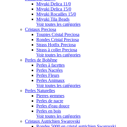
Miyuki Delica 11/0
Miyuki Delica 15/0
Miyuki Rocailles 15/0
Miyuki Tila Beads
Voir toutes les catégories
Cristaux Preciosa
Toupies Cristal Preciosa
Rondes Cristal Preciosa
Strass Hotfix Preciosa
Strass à coller Preciosa
Voir toutes les catégories
Perles de Bohême
Perles à facettes
Perles Nacrées
Perles Fleurs
Perles Animaux
Voir toutes les catégories
Perles Naturelles
Pierres gemmes
Perles de nacre
Perles d'eau douce
Perles en bois
Voir toutes les catégories
Cristaux Autrichien Swarovski
Rondes 5000 en cristal autrichien Swarovski