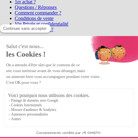
1er achat ?
Questions / Réponses
Comment commander ?
Conditions de vente
Vie Privée et confidentialité
Qui sommes-nous ?
Matière Première
la référence en perles et bijoux
fantaisie, vous propose l'achat de
perles en ligne, telles que les perles
et cristaux et strass en cristal Preciosa, les perles Miyuki perles et
apprêts en Argent 925, Gold Filled, perles de rocaille Preciosa
Matière Première
est un
Revendeur Agréé Preciosa
N° déclaration CNIL : 1242012v0 - Copyright © 2026 Matière
Première
Veuillez patienter...
Continuer vos achats
Voir le panier
Continuer vos achats
or
Voir le panier