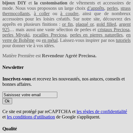
bijoux DIY
et
la customisation
de vêtements et accessoires de
mode. Nous vous proposons un large choix
d’apprêts
,
perles
,
strass
thermocollants
,
à coller
ou
à coudre
, ainsi que de nombreux
accessoires pour les loisirs créatifs. Sur notre site, découvrez des
apprêts en plusieurs finitions :
or fin
,
plaqué or
,
gold filled
,
argent
925
… mais aussi une vaste sélection de perles et
cristaux Preciosa
,
perles Miyuki
,
rocailles Preciosa
,
perles en pierres naturelles
,
en
verre de Bohême
ou
en métal
. Laissez-vous inspirer par nos
tutoriels
pour donner vie à vos idées.
Matière Première est
Revendeur Agréé Preciosa.
Newsletter
Inscrivez-vous
et recevez les nouveautés, nos astuces, conseils et
bonnes affaires.
Ok
Ce site est protégé par reCAPTCHA et
les règles de confidentialité
et
les conditions d'utilisation
de Google s'appliquent.
Qualité