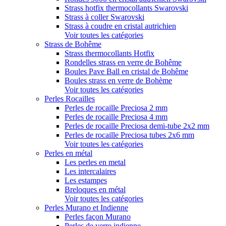
Strass hotfix thermocollants Swarovski
Strass à coller Swarovski
Strass à coudre en cristal autrichien
Voir toutes les catégories
Strass de Bohême
Strass thermocollants Hotfix
Rondelles strass en verre de Bohême
Boules Pave Ball en cristal de Bohême
Boules strass en verre de Bohème
Voir toutes les catégories
Perles Rocailles
Perles de rocaille Preciosa 2 mm
Perles de rocaille Preciosa 4 mm
Perles de rocaille Preciosa demi-tube 2x2 mm
Perles de rocaille Preciosa tubes 2x6 mm
Voir toutes les catégories
Perles en métal
Les perles en metal
Les intercalaires
Les estampes
Breloques en métal
Voir toutes les catégories
Perles Murano et Indienne
Perles façon Murano
Perles de verre indienne