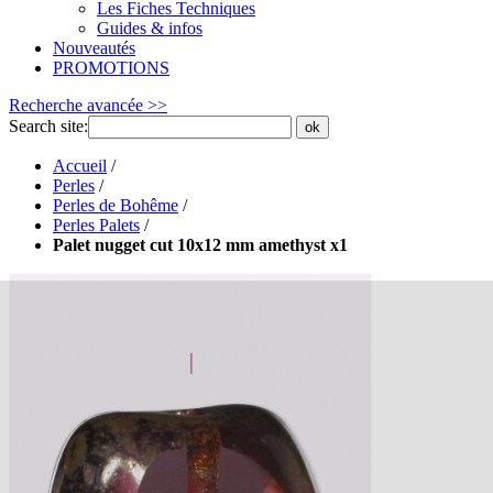
Les Fiches Techniques
Guides & infos
Nouveautés
PROMOTIONS
Recherche avancée >>
Search site:
ok
Accueil
/
Perles
/
Perles de Bohême
/
Perles Palets
/
Palet nugget cut 10x12 mm amethyst x1