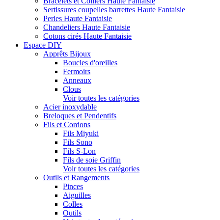
Bracelets et Colliers Haute Fantaisie
Sertissures coupelles barrettes Haute Fantaisie
Perles Haute Fantaisie
Chandeliers Haute Fantaisie
Cotons cirés Haute Fantaisie
Espace DIY
Apprêts Bijoux
Boucles d'oreilles
Fermoirs
Anneaux
Clous
Voir toutes les catégories
Acier inoxydable
Breloques et Pendentifs
Fils et Cordons
Fils Miyuki
Fils Sono
Fils S-Lon
Fils de soie Griffin
Voir toutes les catégories
Outils et Rangements
Pinces
Aiguilles
Colles
Outils