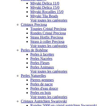
Miyuki Delica 11/0
Miyuki Delica 15/0
Miyuki Rocailles 15/0
Miyuki Tila Beads
Voir toutes les catégories
Cristaux Preciosa
Toupies Cristal Preciosa
Rondes Cristal Preciosa
Strass Hotfix Preciosa
Strass à coller Preciosa
Voir toutes les catégories
Perles de Bohême
Perles à facettes
Perles Nacrées
Perles Fleurs
Perles Animaux
Voir toutes les catégories
Perles Naturelles
Pierres gemmes
Perles de nacre
Perles d'eau douce
Perles en bois
Voir toutes les catégories
Cristaux Autrichien Swarovski
Rondes 5000 en cristal autrichien Swarovski