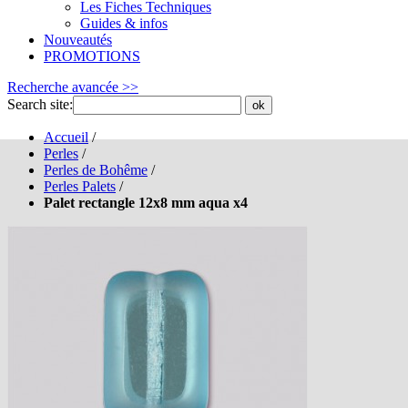
Les Fiches Techniques
Guides & infos
Nouveautés
PROMOTIONS
Recherche avancée >>
Search site:
ok
Accueil
/
Perles
/
Perles de Bohême
/
Perles Palets
/
Palet rectangle 12x8 mm aqua x4