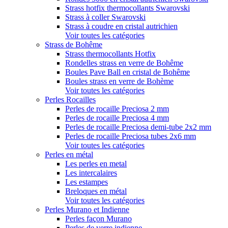
Strass hotfix thermocollants Swarovski
Strass à coller Swarovski
Strass à coudre en cristal autrichien
Voir toutes les catégories
Strass de Bohême
Strass thermocollants Hotfix
Rondelles strass en verre de Bohême
Boules Pave Ball en cristal de Bohême
Boules strass en verre de Bohème
Voir toutes les catégories
Perles Rocailles
Perles de rocaille Preciosa 2 mm
Perles de rocaille Preciosa 4 mm
Perles de rocaille Preciosa demi-tube 2x2 mm
Perles de rocaille Preciosa tubes 2x6 mm
Voir toutes les catégories
Perles en métal
Les perles en metal
Les intercalaires
Les estampes
Breloques en métal
Voir toutes les catégories
Perles Murano et Indienne
Perles façon Murano
Perles de verre indienne