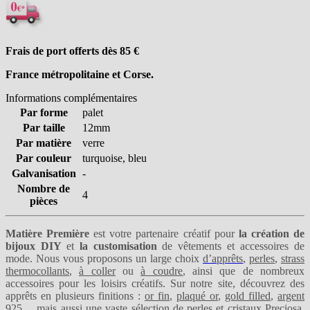
Frais de port offerts dès 85
€
France métropolitaine et Corse.
Informations complémentaires
Par forme
palet
Par taille
12mm
Par matière
verre
Par couleur
turquoise, bleu
Galvanisation
-
Nombre de
4
pièces
Matière Première
est votre partenaire créatif pour
la création de
bijoux DIY
et
la customisation
de vêtements et accessoires de
mode. Nous vous proposons un large choix
d’apprêts
,
perles
,
strass
thermocollants
,
à coller
ou
à coudre
, ainsi que de nombreux
accessoires pour les loisirs créatifs. Sur notre site, découvrez des
apprêts en plusieurs finitions :
or fin
,
plaqué or
,
gold filled
,
argent
925
… mais aussi une vaste sélection de perles et
cristaux Preciosa
,