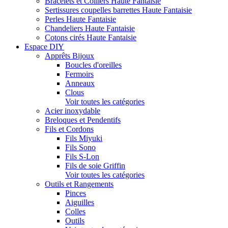
Bracelets et Colliers Haute Fantaisie
Sertissures coupelles barrettes Haute Fantaisie
Perles Haute Fantaisie
Chandeliers Haute Fantaisie
Cotons cirés Haute Fantaisie
Espace DIY
Apprêts Bijoux
Boucles d'oreilles
Fermoirs
Anneaux
Clous
Voir toutes les catégories
Acier inoxydable
Breloques et Pendentifs
Fils et Cordons
Fils Miyuki
Fils Sono
Fils S-Lon
Fils de soie Griffin
Voir toutes les catégories
Outils et Rangements
Pinces
Aiguilles
Colles
Outils