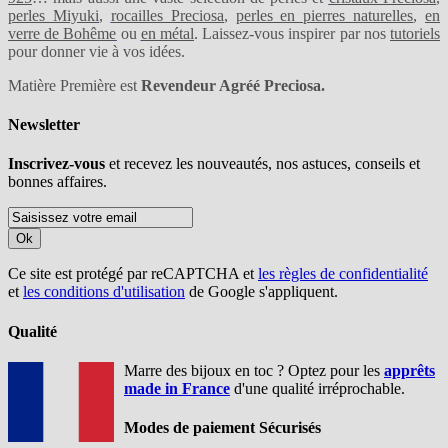
perles Miyuki
,
rocailles Preciosa
,
perles en pierres naturelles
,
en
verre de Bohême
ou
en métal
. Laissez-vous inspirer par nos
tutoriels
pour donner vie à vos idées.
Matière Première est
Revendeur Agréé Preciosa.
Newsletter
Inscrivez-vous
et recevez les nouveautés, nos astuces, conseils et
bonnes affaires.
Ok
Ce site est protégé par reCAPTCHA et
les règles de confidentialité
et
les conditions d'utilisation
de Google s'appliquent.
Qualité
Marre des bijoux en toc ? Optez pour les
apprêts
made in France
d'une qualité irréprochable.
Modes de paiement Sécurisés