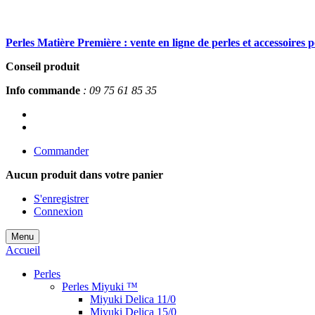
Perles Matière Première : vente en ligne de perles et accessoires 
Conseil produit
Info commande
: 09 75 61 85 35
Commander
Aucun produit
dans votre panier
S'enregistrer
Connexion
Menu
Accueil
Perles
Perles Miyuki ™
Miyuki Delica 11/0
Miyuki Delica 15/0