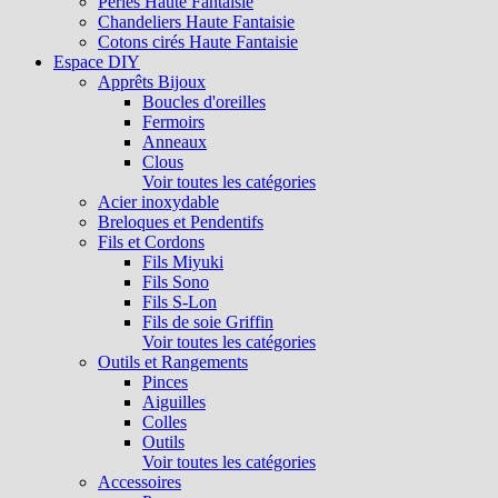
Perles Haute Fantaisie
Chandeliers Haute Fantaisie
Cotons cirés Haute Fantaisie
Espace DIY
Apprêts Bijoux
Boucles d'oreilles
Fermoirs
Anneaux
Clous
Voir toutes les catégories
Acier inoxydable
Breloques et Pendentifs
Fils et Cordons
Fils Miyuki
Fils Sono
Fils S-Lon
Fils de soie Griffin
Voir toutes les catégories
Outils et Rangements
Pinces
Aiguilles
Colles
Outils
Voir toutes les catégories
Accessoires