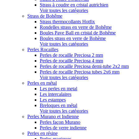
Strass à coudre en cristal autrichien
Voir toutes les catégories
Strass de Bohême
Strass thermocollants Hotfix
Rondelles strass en verre de Bohême
Boules Pave Ball en cristal de Bohême
Boules strass en verre de Bohème
Voir toutes les catégories
Perles Rocailles
Perles de rocaille Preciosa 2 mm
Perles de rocaille Preciosa 4 mm
Perles de rocaille Preciosa demi-tube 2x2 mm
Perles de rocaille Preciosa tubes 2x6 mm
Voir toutes les catégories
Perles en métal
Les perles en metal
Les intercalaires
Les estampes
Breloques en métal
Voir toutes les catégories
Perles Murano et Indienne
Perles façon Murano
Perles de verre indienne
Perles en résine
Perles magiques