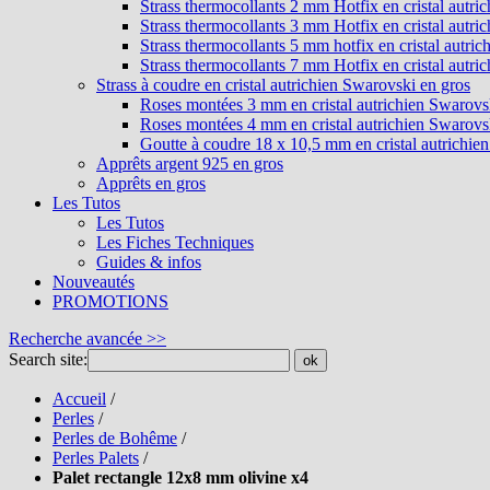
Strass thermocollants 2 mm Hotfix en cristal autri
Strass thermocollants 3 mm Hotfix en cristal autri
Strass thermocollants 5 mm hotfix en cristal autri
Strass thermocollants 7 mm Hotfix en cristal autri
Strass à coudre en cristal autrichien Swarovski en gros
Roses montées 3 mm en cristal autrichien Swarovs
Roses montées 4 mm en cristal autrichien Swarovs
Goutte à coudre 18 x 10,5 mm en cristal autrichie
Apprêts argent 925 en gros
Apprêts en gros
Les Tutos
Les Tutos
Les Fiches Techniques
Guides & infos
Nouveautés
PROMOTIONS
Recherche avancée >>
Search site:
ok
Accueil
/
Perles
/
Perles de Bohême
/
Perles Palets
/
Palet rectangle 12x8 mm olivine x4