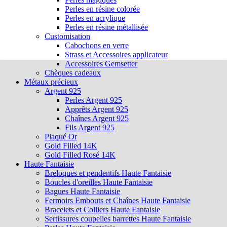
Perles en résine colorée
Perles en acrylique
Perles en résine métallisée
Customisation
Cabochons en verre
Strass et Accessoires applicateur
Accessoires Gemsetter
Chèques cadeaux
Métaux précieux
Argent 925
Perles Argent 925
Apprêts Argent 925
Chaînes Argent 925
Fils Argent 925
Plaqué Or
Gold Filled 14K
Gold Filled Rosé 14K
Haute Fantaisie
Breloques et pendentifs Haute Fantaisie
Boucles d'oreilles Haute Fantaisie
Bagues Haute Fantaisie
Fermoirs Embouts et Chaînes Haute Fantaisie
Bracelets et Colliers Haute Fantaisie
Sertissures coupelles barrettes Haute Fantaisie