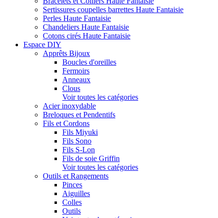
Bracelets et Colliers Haute Fantaisie
Sertissures coupelles barrettes Haute Fantaisie
Perles Haute Fantaisie
Chandeliers Haute Fantaisie
Cotons cirés Haute Fantaisie
Espace DIY
Apprêts Bijoux
Boucles d'oreilles
Fermoirs
Anneaux
Clous
Voir toutes les catégories
Acier inoxydable
Breloques et Pendentifs
Fils et Cordons
Fils Miyuki
Fils Sono
Fils S-Lon
Fils de soie Griffin
Voir toutes les catégories
Outils et Rangements
Pinces
Aiguilles
Colles
Outils