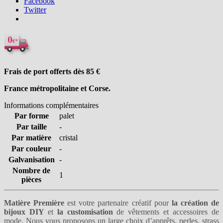
Facebook
Twitter
Frais de port offerts dès 85
€
France métropolitaine et Corse.
Informations complémentaires
Par forme
palet
Par taille
-
Par matière
cristal
Par couleur
-
Galvanisation
-
Nombre de
1
pièces
Matière Première
est votre partenaire créatif pour
la création de
bijoux DIY
et
la customisation
de vêtements et accessoires de
mode. Nous vous proposons un large choix
d’apprêts
,
perles
,
strass