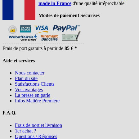
made in France
d'une qualité irréprochable.
Modes de paiement Sécurisés
Frais de port gratuits à partir de
85 € *
Aide et services
Nous contacter
Plan du site
Satisfactions Clients
Vos avantages
La presse en parle
Infos Matière Première
F.A.Q.
Frais de port et livraison
1er achat ?
Questions / Réponses