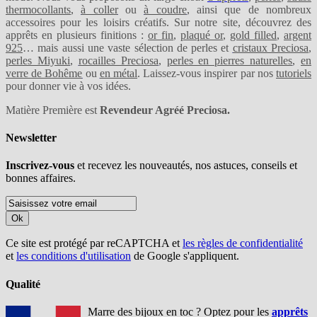
thermocollants
,
à coller
ou
à coudre
, ainsi que de nombreux
accessoires pour les loisirs créatifs. Sur notre site, découvrez des
apprêts en plusieurs finitions :
or fin
,
plaqué or
,
gold filled
,
argent
925
… mais aussi une vaste sélection de perles et
cristaux Preciosa
,
perles Miyuki
,
rocailles Preciosa
,
perles en pierres naturelles
,
en
verre de Bohême
ou
en métal
. Laissez-vous inspirer par nos
tutoriels
pour donner vie à vos idées.
Matière Première est
Revendeur Agréé Preciosa.
Newsletter
Inscrivez-vous
et recevez les nouveautés, nos astuces, conseils et
bonnes affaires.
Ok
Ce site est protégé par reCAPTCHA et
les règles de confidentialité
et
les conditions d'utilisation
de Google s'appliquent.
Qualité
Marre des bijoux en toc ? Optez pour les
apprêts