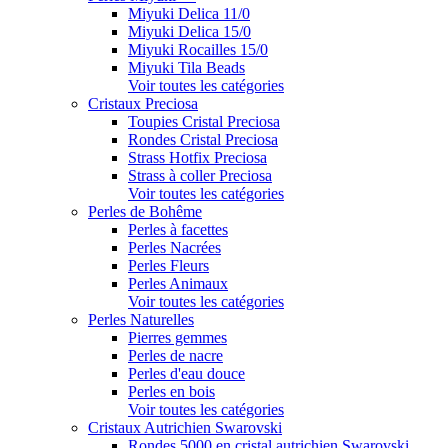
Miyuki Delica 11/0
Miyuki Delica 15/0
Miyuki Rocailles 15/0
Miyuki Tila Beads
Voir toutes les catégories
Cristaux Preciosa
Toupies Cristal Preciosa
Rondes Cristal Preciosa
Strass Hotfix Preciosa
Strass à coller Preciosa
Voir toutes les catégories
Perles de Bohême
Perles à facettes
Perles Nacrées
Perles Fleurs
Perles Animaux
Voir toutes les catégories
Perles Naturelles
Pierres gemmes
Perles de nacre
Perles d'eau douce
Perles en bois
Voir toutes les catégories
Cristaux Autrichien Swarovski
Rondes 5000 en cristal autrichien Swarovski