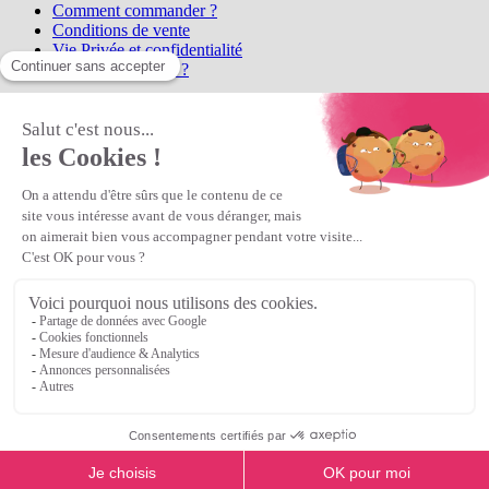
Comment commander ?
Conditions de vente
Vie Privée et confidentialité
Qui sommes-nous ?
Matière Première
la référence en perles et bijoux
fantaisie, vous propose l'achat de
perles en ligne, telles que les perles
et cristaux et strass en cristal Preciosa, les perles Miyuki perles et
apprêts en Argent 925, Gold Filled, perles de rocaille Preciosa
Matière Première
est un
Revendeur Agréé Preciosa
N° déclaration CNIL : 1242012v0 - Copyright © 2026 Matière
Première
Veuillez patienter...
Continuer vos achats
Voir le panier
Continuer vos achats
or
Voir le panier