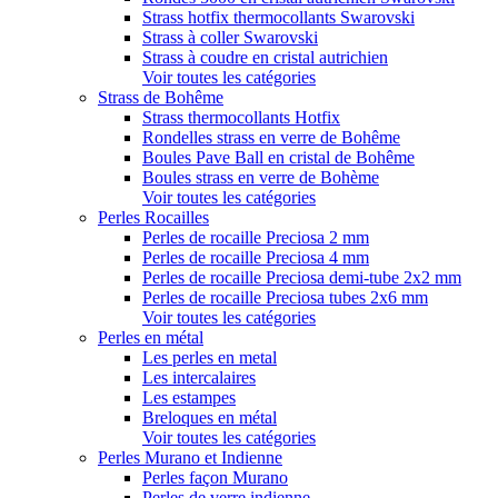
Strass hotfix thermocollants Swarovski
Strass à coller Swarovski
Strass à coudre en cristal autrichien
Voir toutes les catégories
Strass de Bohême
Strass thermocollants Hotfix
Rondelles strass en verre de Bohême
Boules Pave Ball en cristal de Bohême
Boules strass en verre de Bohème
Voir toutes les catégories
Perles Rocailles
Perles de rocaille Preciosa 2 mm
Perles de rocaille Preciosa 4 mm
Perles de rocaille Preciosa demi-tube 2x2 mm
Perles de rocaille Preciosa tubes 2x6 mm
Voir toutes les catégories
Perles en métal
Les perles en metal
Les intercalaires
Les estampes
Breloques en métal
Voir toutes les catégories
Perles Murano et Indienne
Perles façon Murano
Perles de verre indienne