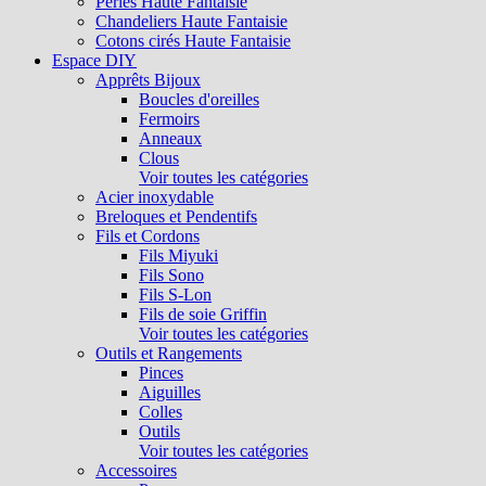
Perles Haute Fantaisie
Chandeliers Haute Fantaisie
Cotons cirés Haute Fantaisie
Espace DIY
Apprêts Bijoux
Boucles d'oreilles
Fermoirs
Anneaux
Clous
Voir toutes les catégories
Acier inoxydable
Breloques et Pendentifs
Fils et Cordons
Fils Miyuki
Fils Sono
Fils S-Lon
Fils de soie Griffin
Voir toutes les catégories
Outils et Rangements
Pinces
Aiguilles
Colles
Outils
Voir toutes les catégories
Accessoires