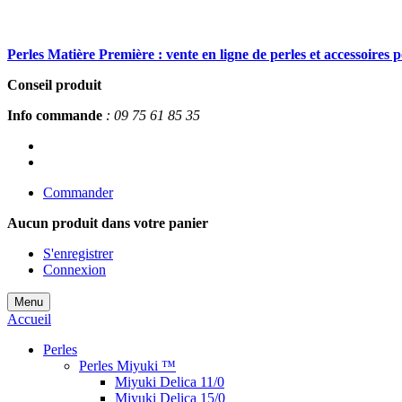
Perles Matière Première : vente en ligne de perles et accessoires 
Conseil produit
Info commande
: 09 75 61 85 35
Commander
Aucun produit
dans votre panier
S'enregistrer
Connexion
Menu
Accueil
Perles
Perles Miyuki ™
Miyuki Delica 11/0
Miyuki Delica 15/0