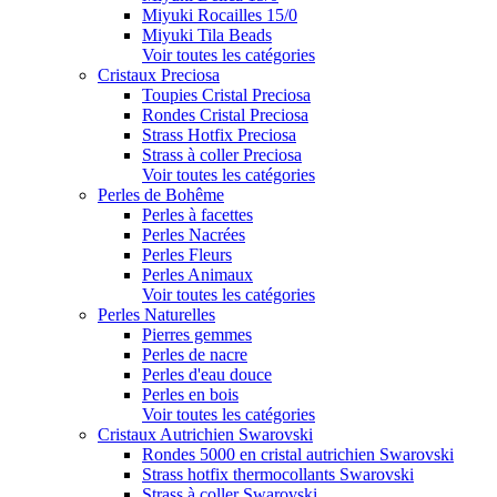
Miyuki Rocailles 15/0
Miyuki Tila Beads
Voir toutes les catégories
Cristaux Preciosa
Toupies Cristal Preciosa
Rondes Cristal Preciosa
Strass Hotfix Preciosa
Strass à coller Preciosa
Voir toutes les catégories
Perles de Bohême
Perles à facettes
Perles Nacrées
Perles Fleurs
Perles Animaux
Voir toutes les catégories
Perles Naturelles
Pierres gemmes
Perles de nacre
Perles d'eau douce
Perles en bois
Voir toutes les catégories
Cristaux Autrichien Swarovski
Rondes 5000 en cristal autrichien Swarovski
Strass hotfix thermocollants Swarovski
Strass à coller Swarovski