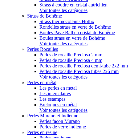
Strass à coudre en cristal autrichien
Voir toutes les catégories
Strass de Bohême
Strass thermocollants Hotfix
Rondelles strass en verre de Bohême
Boules Pave Ball en cristal de Bohême
Boules strass en verre de Bohème
Voir toutes les catégories
Perles Rocailles
Perles de rocaille Preciosa 2 mm
Perles de rocaille Preciosa 4 mm
Perles de rocaille Preciosa demi-tube 2x2 mm
Perles de rocaille Preciosa tubes 2x6 mm
Voir toutes les catégories
Perles en métal
Les perles en metal
Les intercalaires
Les estampes
Breloques en métal
Voir toutes les catégories
Perles Murano et Indienne
Perles façon Murano
Perles de verre indienne
Perles en résine
Perles magiques