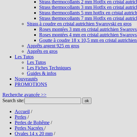
Strass thermocollants 2 mm Hotfix en cristal autri
Strass thermocollants 3 mm Hotfix en cristal autri
Strass thermocollants 5 mm hotfix en cristal autri
Strass thermocollants 7 mm Hotfix en cristal autri
Strass à coudre en cristal autrichien Swarovski en gros
Roses montées 3 mm en cristal autrichien Swarovs
Roses montées 4 mm en cristal autrichien Swarovs
Goutte à coudre 18 x 10,5 mm en cristal autrichie
Apprêts argent 925 en gros
Apprêts en gros
Les Tutos
Les Tutos
Les Fiches Techniques
Guides & infos
Nouveautés
PROMOTIONS
Recherche avancée >>
Search site:
ok
Accueil
/
Perles
/
Perles de Bohême
/
Perles Nacrées
/
Ovales 14 x 20 mm
/