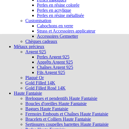
Perles en résine colorée
Perles en acrylique
Perles en résine métallisée
Customisation
Cabochons en verre
Strass et Accessoires applicateur
Accessoires Gemsetter
Chèques cadeaux
Métaux précieux
Argent 925
Perles Argent 925
Apprêts Argent 925
Chaînes Argent 925
Fils Argent 925
Plaqué Or
Gold Filled 14K
Gold Filled Rosé 14K
Haute Fantaisie
Breloques et pendentifs Haute Fantaisie
Boucles d'oreilles Haute Fantaisie
Bagues Haute Fantaisie
Fermoirs Embouts et Chaînes Haute Fantaisie
Bracelets et Colliers Haute Fantaisie
Sertissures coupelles barrettes Haute Fantaisie