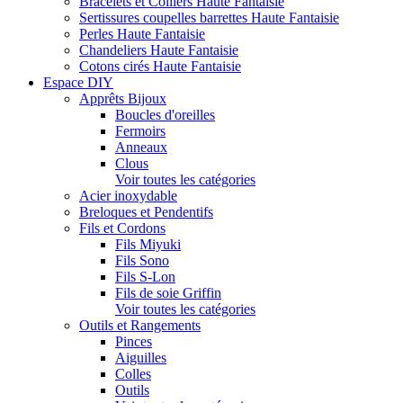
Bracelets et Colliers Haute Fantaisie
Sertissures coupelles barrettes Haute Fantaisie
Perles Haute Fantaisie
Chandeliers Haute Fantaisie
Cotons cirés Haute Fantaisie
Espace DIY
Apprêts Bijoux
Boucles d'oreilles
Fermoirs
Anneaux
Clous
Voir toutes les catégories
Acier inoxydable
Breloques et Pendentifs
Fils et Cordons
Fils Miyuki
Fils Sono
Fils S-Lon
Fils de soie Griffin
Voir toutes les catégories
Outils et Rangements
Pinces
Aiguilles
Colles
Outils