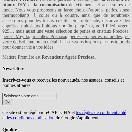
bijoux DIY
et
la customisation
de vêtements et accessoires de
mode. Nous vous proposons un large choix
d’apprêts
,
perles
,
strass
thermocollants
,
à coller
ou
à coudre
, ainsi que de nombreux
accessoires pour les loisirs créatifs. Sur notre site, découvrez des
apprêts en plusieurs finitions :
or fin
,
plaqué or
,
gold filled
,
argent
925
… mais aussi une vaste sélection de perles et
cristaux Preciosa
,
perles Miyuki
,
rocailles Preciosa
,
perles en pierres naturelles
,
en
verre de Bohême
ou
en métal
. Laissez-vous inspirer par nos
tutoriels
pour donner vie à vos idées.
Matière Première est
Revendeur Agréé Preciosa.
Newsletter
Inscrivez-vous
et recevez les nouveautés, nos astuces, conseils et
bonnes affaires.
Ok
Ce site est protégé par reCAPTCHA et
les règles de confidentialité
et
les conditions d'utilisation
de Google s'appliquent.
Qualité