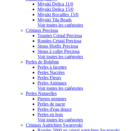
Miyuki Delica 11/0
Miyuki Delica 15/0
Miyuki Rocailles 15/0
Miyuki Tila Beads
Voir toutes les catégories
Cristaux Preciosa
Toupies Cristal Preciosa
Rondes Cristal Preciosa
Strass Hotfix Preciosa
Strass à coller Preciosa
Voir toutes les catégories
Perles de Bohême
Perles à facettes
Perles Nacrées
Perles Fleurs
Perles Animaux
Voir toutes les catégories
Perles Naturelles
Pierres gemmes
Perles de nacre
Perles d'eau douce
Perles en bois
Voir toutes les catégories
Cristaux Autrichien Swarovski
Rondes 5000 en cristal autrichien Swarovski