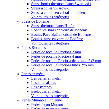
Strass hotfix thermocollants Swarovski
Strass à coller Swarovski
Strass à coudre en cristal autrichien
Voir toutes les catégories
Strass de Bohême
Strass thermocollants Hotfix
Rondelles strass en verre de Bohême
Boules Pave Ball en cristal de Bohême
Boules strass en verre de Bohème
Voir toutes les catégories
Perles Rocailles
Perles de rocaille Preciosa 2 mm
Perles de rocaille Preciosa 4 mm
Perles de rocaille Preciosa demi-tube 2x2 mm
Perles de rocaille Preciosa tubes 2x6 mm
Voir toutes les catégories
Perles en métal
Les perles en metal
Les intercalaires
Les estampes
Breloques en métal
Voir toutes les catégories
Perles Murano et Indienne
Perles façon Murano
Perles de verre indienne