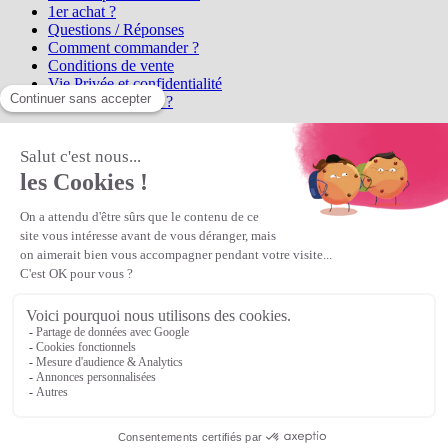
1er achat ?
Questions / Réponses
Comment commander ?
Conditions de vente
Vie Privée et confidentialité
Qui sommes-nous ?
Matière Première
la référence en perles et bijoux
fantaisie, vous propose l'achat de
perles en ligne, telles que les perles
et cristaux et strass en cristal Preciosa, les perles Miyuki perles et
apprêts en Argent 925, Gold Filled, perles de rocaille Preciosa
Matière Première
est un
Revendeur Agréé Preciosa
N° déclaration CNIL : 1242012v0 - Copyright © 2026 Matière
Première
Veuillez patienter...
Continuer vos achats
Voir le panier
Continuer vos achats
or
Voir le panier