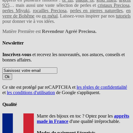
925
… mais aussi une vaste sélection de perles et
cristaux Preciosa
,
perles Miyuki
,
rocailles Preciosa
,
perles en pierres naturelles
,
en
verre de Bohême
ou
en métal
. Laissez-vous inspirer par nos
tutoriels
pour donner vie à vos idées.
Matière Première est
Revendeur Agréé Preciosa.
Newsletter
Inscrivez-vous
et recevez les nouveautés, nos astuces, conseils et
bonnes affaires.
Ok
Ce site est protégé par reCAPTCHA et
les règles de confidentialité
et
les conditions d'utilisation
de Google s'appliquent.
Qualité
Marre des bijoux en toc ? Optez pour les
apprêts
made in France
d'une qualité irréprochable.
Modes de paiement Sécurisés