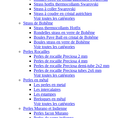
Strass hotfix thermocollants Swarovski
Strass à coller Swarovski
Strass à coudre en cristal autrichien
Voir toutes les catégories
Strass de Bohême
Strass thermocollants Hotfix
Rondelles strass en verre de Bohême
Boules Pave Ball en cristal de Bohême
Boules strass en verre de Bohème
Voir toutes les catégories
Perles Rocailles
Perles de rocaille Preciosa 2 mm
Perles de rocaille Preciosa 4 mm
Perles de rocaille Preciosa demi-tube 2x2 mm
Perles de rocaille Preciosa tubes 2x6 mm
Voir toutes les catégories
Perles en métal
Les perles en metal
Les intercalaires
Les estampes
Breloques en métal
Voir toutes les catégories
Perles Murano et Indienne
Perles façon Murano
Perles de verre indienne