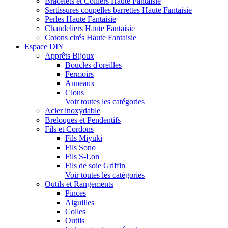
Bracelets et Colliers Haute Fantaisie
Sertissures coupelles barrettes Haute Fantaisie
Perles Haute Fantaisie
Chandeliers Haute Fantaisie
Cotons cirés Haute Fantaisie
Espace DIY
Apprêts Bijoux
Boucles d'oreilles
Fermoirs
Anneaux
Clous
Voir toutes les catégories
Acier inoxydable
Breloques et Pendentifs
Fils et Cordons
Fils Miyuki
Fils Sono
Fils S-Lon
Fils de soie Griffin
Voir toutes les catégories
Outils et Rangements
Pinces
Aiguilles
Colles
Outils