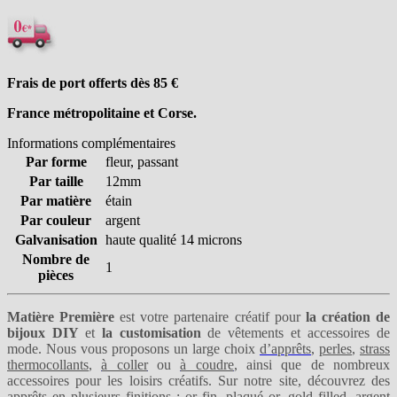
Frais de port offerts dès 85
€
France métropolitaine et Corse.
Informations complémentaires
Par forme
fleur, passant
Par taille
12mm
Par matière
étain
Par couleur
argent
Galvanisation
haute qualité 14 microns
Nombre de
1
pièces
Matière Première
est votre partenaire créatif pour
la création de
bijoux DIY
et
la customisation
de vêtements et accessoires de
mode. Nous vous proposons un large choix
d’apprêts
,
perles
,
strass
thermocollants
,
à coller
ou
à coudre
, ainsi que de nombreux
accessoires pour les loisirs créatifs. Sur notre site, découvrez des
apprêts en plusieurs finitions :
or fin
,
plaqué or
,
gold filled
,
argent