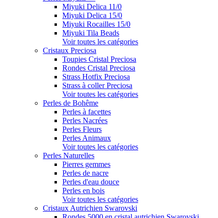
Miyuki Delica 11/0
Miyuki Delica 15/0
Miyuki Rocailles 15/0
Miyuki Tila Beads
Voir toutes les catégories
Cristaux Preciosa
Toupies Cristal Preciosa
Rondes Cristal Preciosa
Strass Hotfix Preciosa
Strass à coller Preciosa
Voir toutes les catégories
Perles de Bohême
Perles à facettes
Perles Nacrées
Perles Fleurs
Perles Animaux
Voir toutes les catégories
Perles Naturelles
Pierres gemmes
Perles de nacre
Perles d'eau douce
Perles en bois
Voir toutes les catégories
Cristaux Autrichien Swarovski
Rondes 5000 en cristal autrichien Swarovski