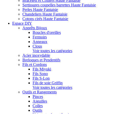
Bracelets et Colliers Haute Fantaisie
Sertissures coupelles barrettes Haute Fantaisie
Perles Haute Fantaisie
Chandeliers Haute Fantaisie
Cotons cirés Haute Fantaisie
Espace DIY
Apprêts Bijoux
Boucles d'oreilles
Fermoirs
Anneaux
Clous
Voir toutes les catégories
Acier inoxydable
Breloques et Pendentifs
Fils et Cordons
Fils Miyuki
Fils Sono
Fils S-Lon
Fils de soie Griffin
Voir toutes les catégories
Outils et Rangements
Pinces
Aiguilles
Colles
Outils