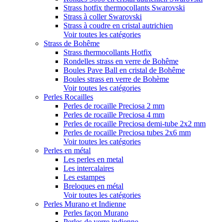
Strass hotfix thermocollants Swarovski
Strass à coller Swarovski
Strass à coudre en cristal autrichien
Voir toutes les catégories
Strass de Bohême
Strass thermocollants Hotfix
Rondelles strass en verre de Bohême
Boules Pave Ball en cristal de Bohême
Boules strass en verre de Bohème
Voir toutes les catégories
Perles Rocailles
Perles de rocaille Preciosa 2 mm
Perles de rocaille Preciosa 4 mm
Perles de rocaille Preciosa demi-tube 2x2 mm
Perles de rocaille Preciosa tubes 2x6 mm
Voir toutes les catégories
Perles en métal
Les perles en metal
Les intercalaires
Les estampes
Breloques en métal
Voir toutes les catégories
Perles Murano et Indienne
Perles façon Murano
Perles de verre indienne