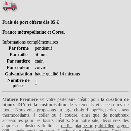
Frais de port offerts dès 85
€
France métropolitaine et Corse.
Informations complémentaires
Par forme
pendentif
Par taille
50mm
Par matière
étain
Par couleur
cuivre
Galvanisation
haute qualité 14 microns
Nombre de
1
pièces
Matière Première
est votre partenaire créatif pour
la création de
bijoux DIY
et
la customisation
de vêtements et accessoires de
mode. Nous vous proposons un large choix
d’apprêts
,
perles
,
strass
thermocollants
,
à coller
ou
à coudre
, ainsi que de nombreux
accessoires pour les loisirs créatifs. Sur notre site, découvrez des
apprêts en plusieurs finitions :
or fin
,
plaqué or
,
gold filled
,
argent
925
… mais aussi une vaste sélection de perles et
cristaux Preciosa
,