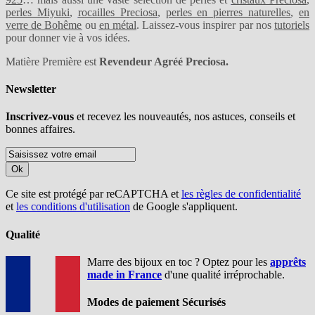
perles Miyuki
,
rocailles Preciosa
,
perles en pierres naturelles
,
en
verre de Bohême
ou
en métal
. Laissez-vous inspirer par nos
tutoriels
pour donner vie à vos idées.
Matière Première est
Revendeur Agréé Preciosa.
Newsletter
Inscrivez-vous
et recevez les nouveautés, nos astuces, conseils et
bonnes affaires.
Ok
Ce site est protégé par reCAPTCHA et
les règles de confidentialité
et
les conditions d'utilisation
de Google s'appliquent.
Qualité
Marre des bijoux en toc ? Optez pour les
apprêts
made in France
d'une qualité irréprochable.
Modes de paiement Sécurisés