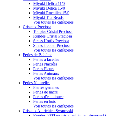
Miyuki Delica 11/0
Miyuki Delica 15/0
Miyuki Rocailles 15/0
Miyuki Tila Beads
Voir toutes les catégories
Cristaux Preciosa
Toupies Cristal Preciosa
Rondes Cristal Preciosa
Strass Hotfix Preciosa
Strass à coller Preciosa
Voir toutes les catégories
Perles de Bohême
Perles à facettes
Perles Nacrées
Perles Fleurs
Perles Animaux
Voir toutes les catégories
Perles Naturelles
Pierres gemmes
Perles de nacre
Perles d'eau douce
Perles en bois
Voir toutes les catégories
Cristaux Autrichien Swarovski
Rondes 5000 en cristal autrichien Swarovski