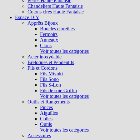
Perles Haute Fantaisie
Chandeliers Haute Fantaisie
Cotons cirés Haute Fantaisie
Espace DIY
Apprêts Bijoux
Boucles d'oreilles
Fermoirs
Anneaux
Clous
Voir toutes les catégories
Acier inoxydable
Breloques et Pendentifs
Fils et Cordons
Fils Miyuki
Fils Sono
Fils S-Lon
Fils de soie Griffin
Voir toutes les catégories
Outils et Rangements
Pinces
Aiguilles
Colles
Outils
Voir toutes les catégories
Accessoires