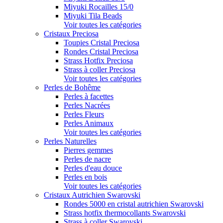
Miyuki Rocailles 15/0
Miyuki Tila Beads
Voir toutes les catégories
Cristaux Preciosa
Toupies Cristal Preciosa
Rondes Cristal Preciosa
Strass Hotfix Preciosa
Strass à coller Preciosa
Voir toutes les catégories
Perles de Bohême
Perles à facettes
Perles Nacrées
Perles Fleurs
Perles Animaux
Voir toutes les catégories
Perles Naturelles
Pierres gemmes
Perles de nacre
Perles d'eau douce
Perles en bois
Voir toutes les catégories
Cristaux Autrichien Swarovski
Rondes 5000 en cristal autrichien Swarovski
Strass hotfix thermocollants Swarovski
Strass à coller Swarovski