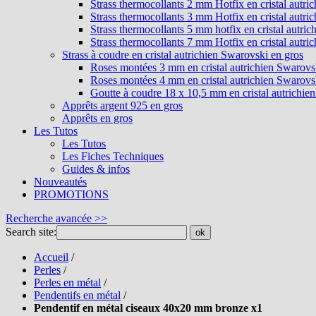
Strass thermocollants 2 mm Hotfix en cristal autri
Strass thermocollants 3 mm Hotfix en cristal autri
Strass thermocollants 5 mm hotfix en cristal autri
Strass thermocollants 7 mm Hotfix en cristal autri
Strass à coudre en cristal autrichien Swarovski en gros
Roses montées 3 mm en cristal autrichien Swarovs
Roses montées 4 mm en cristal autrichien Swarovs
Goutte à coudre 18 x 10,5 mm en cristal autrichie
Apprêts argent 925 en gros
Apprêts en gros
Les Tutos
Les Tutos
Les Fiches Techniques
Guides & infos
Nouveautés
PROMOTIONS
Recherche avancée >>
Search site:
ok
Accueil
/
Perles
/
Perles en métal
/
Pendentifs en métal
/
Pendentif en métal ciseaux 40x20 mm bronze x1