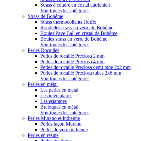
Strass à coudre en cristal autrichien
Voir toutes les catégories
Strass de Bohême
Strass thermocollants Hotfix
Rondelles strass en verre de Bohême
Boules Pave Ball en cristal de Bohême
Boules strass en verre de Bohème
Voir toutes les catégories
Perles Rocailles
Perles de rocaille Preciosa 2 mm
Perles de rocaille Preciosa 4 mm
Perles de rocaille Preciosa demi-tube 2x2 mm
Perles de rocaille Preciosa tubes 2x6 mm
Voir toutes les catégories
Perles en métal
Les perles en metal
Les intercalaires
Les estampes
Breloques en métal
Voir toutes les catégories
Perles Murano et Indienne
Perles façon Murano
Perles de verre indienne
Perles en résine
Perles magiques