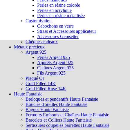
Perles en résine colorée
Perles en acrylique
Perles en résine métallisée
Customisation
Cabochons en verre
Strass et Accessoires applicateur
Accessoires Gemsetter
Chèques cadeaux
Métaux précieux
Argent 925
Perles Argent 925
Apprêts Argent 925
Chaînes Argent 925
Fils Argent 925
Plaqué Or
Gold Filled 14K
Gold Filled Rosé 14K
Haute Fantaisie
Breloques et pendentifs Haute Fantaisie
Boucles d'oreilles Haute Fantaisie
Bagues Haute Fantaisie
Fermoirs Embouts et Chaînes Haute Fantaisie
Bracelets et Colliers Haute Fantaisie
Sertissures coupelles barrettes Haute Fantaisie