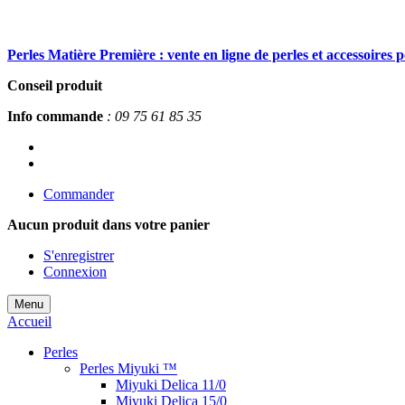
Perles Matière Première : vente en ligne de perles et accessoires 
Conseil produit
Info commande
: 09 75 61 85 35
Commander
Aucun produit
dans votre panier
S'enregistrer
Connexion
Menu
Accueil
Perles
Perles Miyuki ™
Miyuki Delica 11/0
Miyuki Delica 15/0