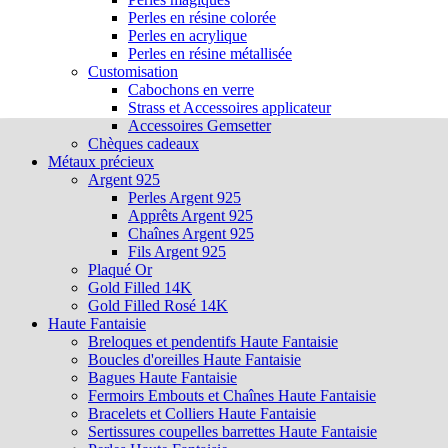
Perles en résine colorée
Perles en acrylique
Perles en résine métallisée
Customisation
Cabochons en verre
Strass et Accessoires applicateur
Accessoires Gemsetter
Chèques cadeaux
Métaux précieux
Argent 925
Perles Argent 925
Apprêts Argent 925
Chaînes Argent 925
Fils Argent 925
Plaqué Or
Gold Filled 14K
Gold Filled Rosé 14K
Haute Fantaisie
Breloques et pendentifs Haute Fantaisie
Boucles d'oreilles Haute Fantaisie
Bagues Haute Fantaisie
Fermoirs Embouts et Chaînes Haute Fantaisie
Bracelets et Colliers Haute Fantaisie
Sertissures coupelles barrettes Haute Fantaisie