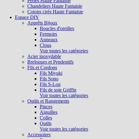
Perles Haute Fantaisie
Chandeliers Haute Fantaisie
Cotons cirés Haute Fantaisie
Espace DIY
Apprêts Bijoux
Boucles d'oreilles
Fermoirs
Anneaux
Clous
Voir toutes les catégories
Acier inoxydable
Breloques et Pendentifs
Fils et Cordons
Fils Miyuki
Fils Sono
Fils S-Lon
Fils de soie Griffin
Voir toutes les catégories
Outils et Rangements
Pinces
Aiguilles
Colles
Outils
Voir toutes les catégories
Accessoires