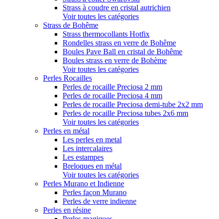
Strass à coudre en cristal autrichien
Voir toutes les catégories
Strass de Bohême
Strass thermocollants Hotfix
Rondelles strass en verre de Bohême
Boules Pave Ball en cristal de Bohême
Boules strass en verre de Bohème
Voir toutes les catégories
Perles Rocailles
Perles de rocaille Preciosa 2 mm
Perles de rocaille Preciosa 4 mm
Perles de rocaille Preciosa demi-tube 2x2 mm
Perles de rocaille Preciosa tubes 2x6 mm
Voir toutes les catégories
Perles en métal
Les perles en metal
Les intercalaires
Les estampes
Breloques en métal
Voir toutes les catégories
Perles Murano et Indienne
Perles façon Murano
Perles de verre indienne
Perles en résine
Perles magiques