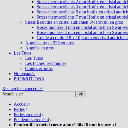
Strass thermocollants 2 mm Hotfix en cristal autri
Strass thermocollants 3 mm Hotfix en cristal autri
Strass thermocollants 5 mm hotfix en cristal autri
Strass thermocollants 7 mm Hotfix en cristal autri
Strass à coudre en cristal autrichien Swarovski en gros
Roses montées 3 mm en cristal autrichien Swarovs
Roses montées 4 mm en cristal autrichien Swarovs
Goutte à coudre 18 x 10,5 mm en cristal autrichie
Apprêts argent 925 en gros
Apprêts en gros
Les Tutos
Les Tutos
Les Fiches Techniques
Guides & infos
Nouveautés
PROMOTIONS
Recherche avancée >>
Search site:
ok
Accueil
/
Perles
/
Perles en métal
/
Pendentifs en métal
/
Pendentif en métal coeur ajouré 30x28 mm bronze x1