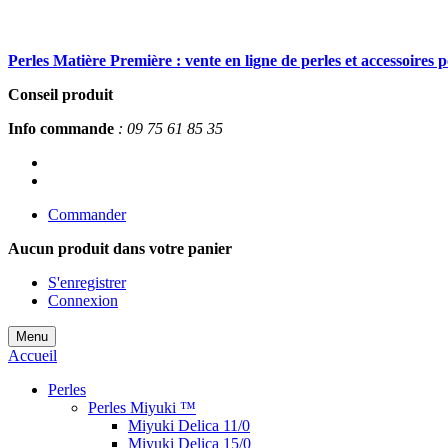
Perles Matière Première : vente en ligne de perles et accessoires 
Conseil produit
Info commande
: 09 75 61 85 35
Commander
Aucun produit
dans votre panier
S'enregistrer
Connexion
Menu
Accueil
Perles
Perles Miyuki ™
Miyuki Delica 11/0
Miyuki Delica 15/0