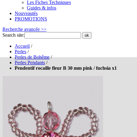
Les Fiches Techniques
Guides & infos
Nouveautés
PROMOTIONS
Recherche avancée >>
Search site:
ok
Accueil
/
Perles
/
Perles de Bohême
/
Perles Pendants
/
Pendentif rocaille fleur B 30 mm pink / fuchsia x1