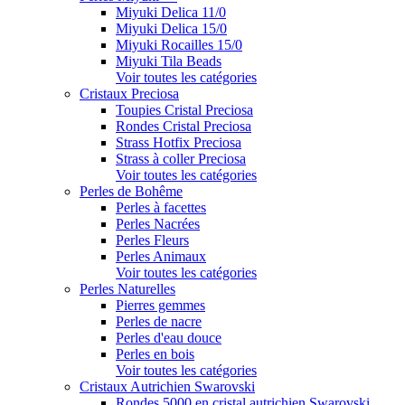
Miyuki Delica 11/0
Miyuki Delica 15/0
Miyuki Rocailles 15/0
Miyuki Tila Beads
Voir toutes les catégories
Cristaux Preciosa
Toupies Cristal Preciosa
Rondes Cristal Preciosa
Strass Hotfix Preciosa
Strass à coller Preciosa
Voir toutes les catégories
Perles de Bohême
Perles à facettes
Perles Nacrées
Perles Fleurs
Perles Animaux
Voir toutes les catégories
Perles Naturelles
Pierres gemmes
Perles de nacre
Perles d'eau douce
Perles en bois
Voir toutes les catégories
Cristaux Autrichien Swarovski
Rondes 5000 en cristal autrichien Swarovski