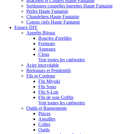
Bracelets et Colliers Haute Fantaisie
Sertissures coupelles barrettes Haute Fantaisie
Perles Haute Fantaisie
Chandeliers Haute Fantaisie
Cotons cirés Haute Fantaisie
Espace DIY
Apprêts Bijoux
Boucles d'oreilles
Fermoirs
Anneaux
Clous
Voir toutes les catégories
Acier inoxydable
Breloques et Pendentifs
Fils et Cordons
Fils Miyuki
Fils Sono
Fils S-Lon
Fils de soie Griffin
Voir toutes les catégories
Outils et Rangements
Pinces
Aiguilles
Colles
Outils