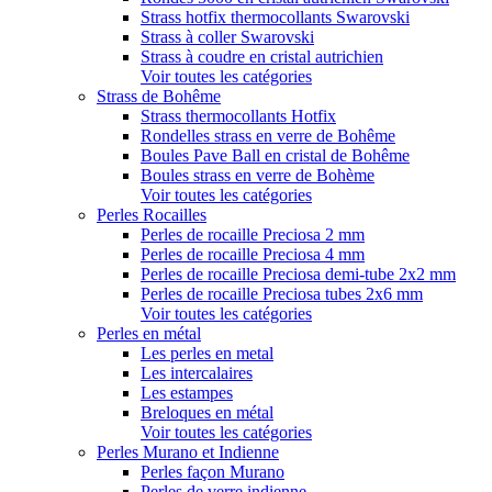
Strass hotfix thermocollants Swarovski
Strass à coller Swarovski
Strass à coudre en cristal autrichien
Voir toutes les catégories
Strass de Bohême
Strass thermocollants Hotfix
Rondelles strass en verre de Bohême
Boules Pave Ball en cristal de Bohême
Boules strass en verre de Bohème
Voir toutes les catégories
Perles Rocailles
Perles de rocaille Preciosa 2 mm
Perles de rocaille Preciosa 4 mm
Perles de rocaille Preciosa demi-tube 2x2 mm
Perles de rocaille Preciosa tubes 2x6 mm
Voir toutes les catégories
Perles en métal
Les perles en metal
Les intercalaires
Les estampes
Breloques en métal
Voir toutes les catégories
Perles Murano et Indienne
Perles façon Murano
Perles de verre indienne