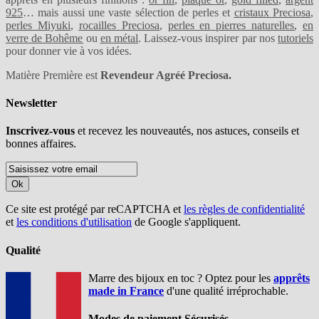
925
… mais aussi une vaste sélection de perles et
cristaux Preciosa
,
perles Miyuki
,
rocailles Preciosa
,
perles en pierres naturelles
,
en
verre de Bohême
ou
en métal
. Laissez-vous inspirer par nos
tutoriels
pour donner vie à vos idées.
Matière Première est
Revendeur Agréé Preciosa.
Newsletter
Inscrivez-vous
et recevez les nouveautés, nos astuces, conseils et
bonnes affaires.
Ok
Ce site est protégé par reCAPTCHA et
les règles de confidentialité
et
les conditions d'utilisation
de Google s'appliquent.
Qualité
Marre des bijoux en toc ? Optez pour les
apprêts
made in France
d'une qualité irréprochable.
Modes de paiement Sécurisés