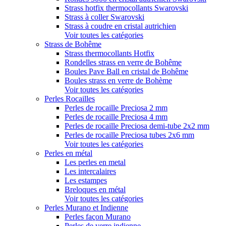
Strass hotfix thermocollants Swarovski
Strass à coller Swarovski
Strass à coudre en cristal autrichien
Voir toutes les catégories
Strass de Bohême
Strass thermocollants Hotfix
Rondelles strass en verre de Bohême
Boules Pave Ball en cristal de Bohême
Boules strass en verre de Bohème
Voir toutes les catégories
Perles Rocailles
Perles de rocaille Preciosa 2 mm
Perles de rocaille Preciosa 4 mm
Perles de rocaille Preciosa demi-tube 2x2 mm
Perles de rocaille Preciosa tubes 2x6 mm
Voir toutes les catégories
Perles en métal
Les perles en metal
Les intercalaires
Les estampes
Breloques en métal
Voir toutes les catégories
Perles Murano et Indienne
Perles façon Murano
Perles de verre indienne