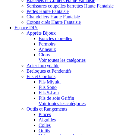
Bracelets et Colliers Haute Fantaisie
Sertissures coupelles barrettes Haute Fantaisie
Perles Haute Fantaisie
Chandeliers Haute Fantaisie
Cotons cirés Haute Fantaisie
Espace DIY
Apprêts Bijoux
Boucles d'oreilles
Fermoirs
Anneaux
Clous
Voir toutes les catégories
Acier inoxydable
Breloques et Pendentifs
Fils et Cordons
Fils Miyuki
Fils Sono
Fils S-Lon
Fils de soie Griffin
Voir toutes les catégories
Outils et Rangements
Pinces
Aiguilles
Colles
Outils