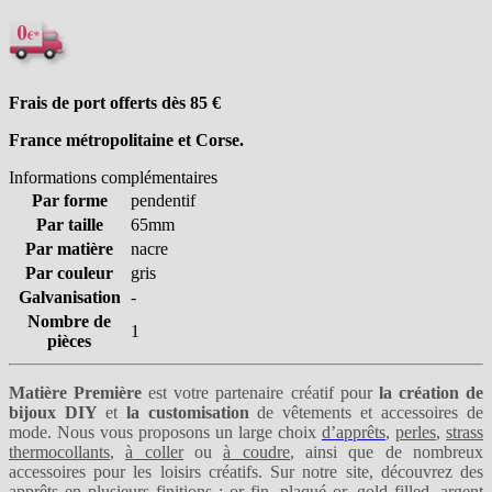
Frais de port offerts dès 85
€
France métropolitaine et Corse.
Informations complémentaires
Par forme
pendentif
Par taille
65mm
Par matière
nacre
Par couleur
gris
Galvanisation
-
Nombre de
1
pièces
Matière Première
est votre partenaire créatif pour
la création de
bijoux DIY
et
la customisation
de vêtements et accessoires de
mode. Nous vous proposons un large choix
d’apprêts
,
perles
,
strass
thermocollants
,
à coller
ou
à coudre
, ainsi que de nombreux
accessoires pour les loisirs créatifs. Sur notre site, découvrez des
apprêts en plusieurs finitions :
or fin
,
plaqué or
,
gold filled
,
argent