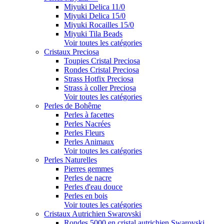
Miyuki Delica 11/0
Miyuki Delica 15/0
Miyuki Rocailles 15/0
Miyuki Tila Beads
Voir toutes les catégories
Cristaux Preciosa
Toupies Cristal Preciosa
Rondes Cristal Preciosa
Strass Hotfix Preciosa
Strass à coller Preciosa
Voir toutes les catégories
Perles de Bohême
Perles à facettes
Perles Nacrées
Perles Fleurs
Perles Animaux
Voir toutes les catégories
Perles Naturelles
Pierres gemmes
Perles de nacre
Perles d'eau douce
Perles en bois
Voir toutes les catégories
Cristaux Autrichien Swarovski
Rondes 5000 en cristal autrichien Swarovski