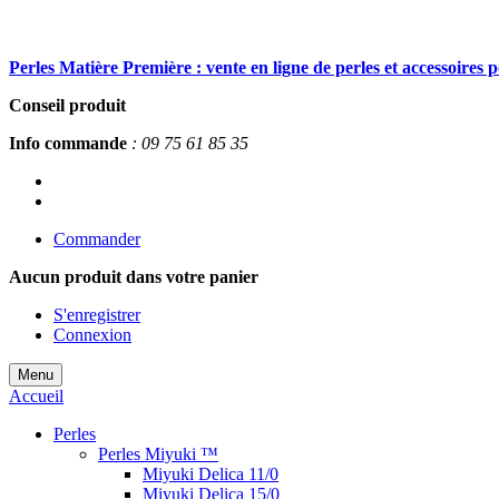
Perles Matière Première : vente en ligne de perles et accessoires 
Conseil produit
Info commande
: 09 75 61 85 35
Commander
Aucun produit
dans votre panier
S'enregistrer
Connexion
Menu
Accueil
Perles
Perles Miyuki ™
Miyuki Delica 11/0
Miyuki Delica 15/0