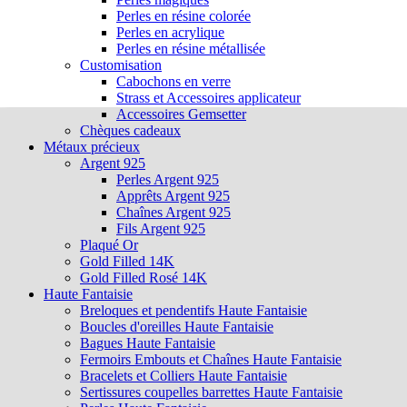
Perles en résine colorée
Perles en acrylique
Perles en résine métallisée
Customisation
Cabochons en verre
Strass et Accessoires applicateur
Accessoires Gemsetter
Chèques cadeaux
Métaux précieux
Argent 925
Perles Argent 925
Apprêts Argent 925
Chaînes Argent 925
Fils Argent 925
Plaqué Or
Gold Filled 14K
Gold Filled Rosé 14K
Haute Fantaisie
Breloques et pendentifs Haute Fantaisie
Boucles d'oreilles Haute Fantaisie
Bagues Haute Fantaisie
Fermoirs Embouts et Chaînes Haute Fantaisie
Bracelets et Colliers Haute Fantaisie
Sertissures coupelles barrettes Haute Fantaisie