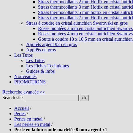
Strass thermocollants 2 mm Hotfix en cristal autri
Strass thermocollants 3 mm Hotfix en cristal autri
Strass thermocollants 5 mm hotfix en cristal autri
Strass thermocollants 7 mm Hotfix en cristal autri
Strass à coudre en cristal autrichien Swarovski en gros
Roses montées 3 mm en cristal autrichien Swarovs
Roses montées 4 mm en cristal autrichien Swarovs
Goutte à coudre 18 x 10,5 mm en cristal autrichie
Apprêts argent 925 en gros
Apprêts en gros
Les Tutos
Les Tutos
Les Fiches Techniques
Guides & infos
Nouveautés
PROMOTIONS
Recherche avancée >>
Search site:
ok
Accueil
/
Perles
/
Perles en métal
/
Les perles en metal
/
Perle en laiton ronde martelée 8 mm argent x1