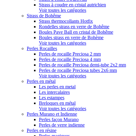
Strass à coudre en cristal autrichien
Voir toutes les catégories
Strass de Bohême
Strass thermocollants Hotfix
Rondelles strass en verre de Bohême
Boules Pave Ball en cristal de Bohême
Boules strass en verre de Bohème
Voir toutes les catégories
Perles Rocailles
Perles de rocaille Preciosa 2 mm
Perles de rocaille Preciosa 4 mm
Perles de rocaille Preciosa demi-tube 2x2 mm
Perles de rocaille Preciosa tubes 2x6 mm
Voir toutes les catégories
Perles en métal
Les perles en metal
Les intercalaires
Les estampes
Breloques en métal
Voir toutes les catégories
Perles Murano et Indienne
Perles façon Murano
Perles de verre indienne
Perles en résine
Perles magiques