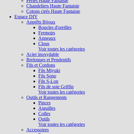
Perles Haute Fantaisie
Chandeliers Haute Fantaisie
Cotons cirés Haute Fantaisie
Espace DIY
Apprêts Bijoux
Boucles d'oreilles
Fermoirs
Anneaux
Clous
Voir toutes les catégories
Acier inoxydable
Breloques et Pendentifs
Fils et Cordons
Fils Miyuki
Fils Sono
Fils S-Lon
Fils de soie Griffin
Voir toutes les catégories
Outils et Rangements
Pinces
Aiguilles
Colles
Outils
Voir toutes les catégories
Accessoires