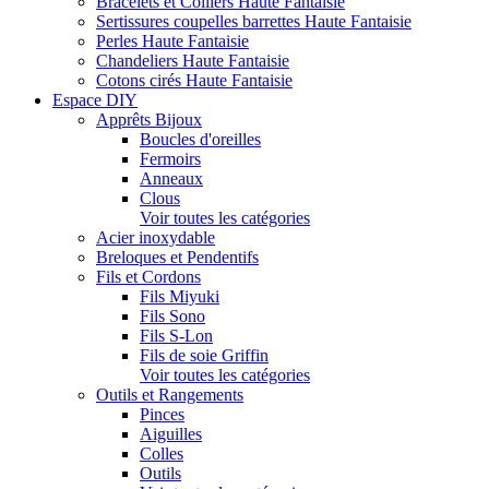
Bracelets et Colliers Haute Fantaisie
Sertissures coupelles barrettes Haute Fantaisie
Perles Haute Fantaisie
Chandeliers Haute Fantaisie
Cotons cirés Haute Fantaisie
Espace DIY
Apprêts Bijoux
Boucles d'oreilles
Fermoirs
Anneaux
Clous
Voir toutes les catégories
Acier inoxydable
Breloques et Pendentifs
Fils et Cordons
Fils Miyuki
Fils Sono
Fils S-Lon
Fils de soie Griffin
Voir toutes les catégories
Outils et Rangements
Pinces
Aiguilles
Colles
Outils