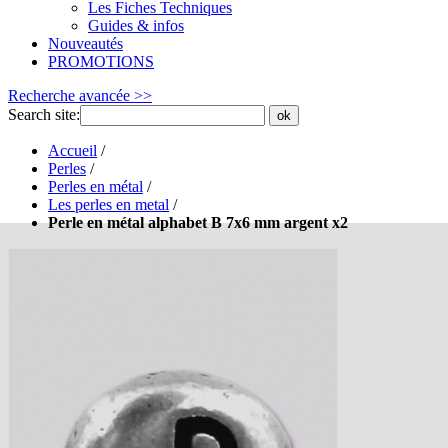
Les Fiches Techniques
Guides & infos
Nouveautés
PROMOTIONS
Recherche avancée >>
Search site:
ok
Accueil
/
Perles
/
Perles en métal
/
Les perles en metal
/
Perle en métal alphabet B 7x6 mm argent x2