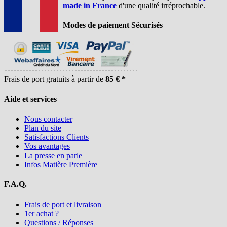
made in France
d'une qualité irréprochable.
Modes de paiement Sécurisés
Frais de port gratuits à partir de
85 € *
Aide et services
Nous contacter
Plan du site
Satisfactions Clients
Vos avantages
La presse en parle
Infos Matière Première
F.A.Q.
Frais de port et livraison
1er achat ?
Questions / Réponses