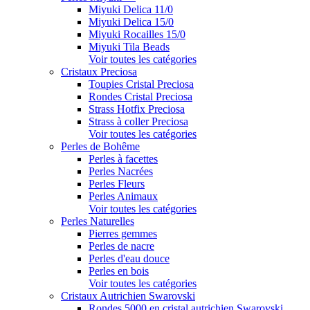
Miyuki Delica 11/0
Miyuki Delica 15/0
Miyuki Rocailles 15/0
Miyuki Tila Beads
Voir toutes les catégories
Cristaux Preciosa
Toupies Cristal Preciosa
Rondes Cristal Preciosa
Strass Hotfix Preciosa
Strass à coller Preciosa
Voir toutes les catégories
Perles de Bohême
Perles à facettes
Perles Nacrées
Perles Fleurs
Perles Animaux
Voir toutes les catégories
Perles Naturelles
Pierres gemmes
Perles de nacre
Perles d'eau douce
Perles en bois
Voir toutes les catégories
Cristaux Autrichien Swarovski
Rondes 5000 en cristal autrichien Swarovski