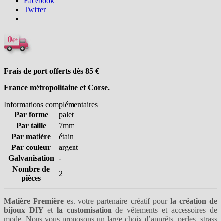
Facebook
Twitter
Frais de port offerts dès 85
€
France métropolitaine et Corse.
Informations complémentaires
Par forme
palet
Par taille
7mm
Par matière
étain
Par couleur
argent
Galvanisation
-
Nombre de
2
pièces
Matière Première
est votre partenaire créatif pour
la création de
bijoux DIY
et
la customisation
de vêtements et accessoires de
mode. Nous vous proposons un large choix
d’apprêts
,
perles
,
strass