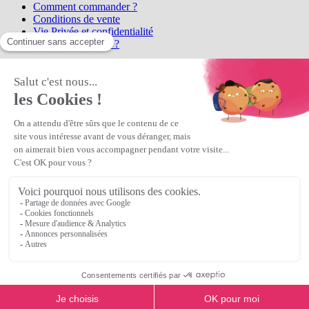
Comment commander ?
Conditions de vente
Vie Privée et confidentialité
Qui sommes-nous ?
Matière Première
la référence en perles et bijoux
fantaisie, vous propose l'achat de
perles en ligne, telles que les perles
et cristaux et strass en cristal Preciosa, les perles Miyuki perles et
apprêts en Argent 925, Gold Filled, perles de rocaille Preciosa
Matière Première
est un
Revendeur Agréé Preciosa
N° déclaration CNIL : 1242012v0 - Copyright © 2026 Matière
Première
Veuillez patienter...
Continuer vos achats
Voir le panier
Continuer vos achats
or
Voir le panier