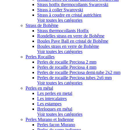
Strass hotfix thermocollants Swarovski
Strass à coller Swarovski
Strass à coudre en cristal autrichien
Voir toutes les catégories
Strass de Bohême
Strass thermocollants Hotfix
Rondelles strass en verre de Bohême
Boules Pave Ball en cristal de Bohême
Boules strass en verre de Bohème
Voir toutes les catégories
Perles Rocailles
Perles de rocaille Preciosa 2 mm
Perles de rocaille Preciosa 4 mm
Perles de rocaille Preciosa demi-tube 2x2 mm
Perles de rocaille Preciosa tubes 2x6 mm
Voir toutes les catégories
Perles en métal
Les perles en metal
Les intercalaires
Les estampes
Breloques en métal
Voir toutes les catégories
Perles Murano et Indienne
Perles façon Murano
Perles de verre indienne