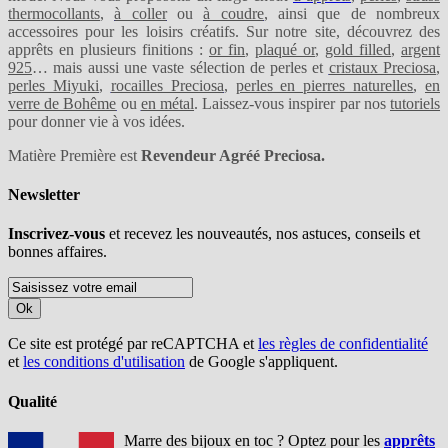
thermocollants
,
à coller
ou
à coudre
, ainsi que de nombreux
accessoires pour les loisirs créatifs. Sur notre site, découvrez des
apprêts en plusieurs finitions :
or fin
,
plaqué or
,
gold filled
,
argent
925
… mais aussi une vaste sélection de perles et
cristaux Preciosa
,
perles Miyuki
,
rocailles Preciosa
,
perles en pierres naturelles
,
en
verre de Bohême
ou
en métal
. Laissez-vous inspirer par nos
tutoriels
pour donner vie à vos idées.
Matière Première est
Revendeur Agréé Preciosa.
Newsletter
Inscrivez-vous
et recevez les nouveautés, nos astuces, conseils et
bonnes affaires.
Ok
Ce site est protégé par reCAPTCHA et
les règles de confidentialité
et
les conditions d'utilisation
de Google s'appliquent.
Qualité
Marre des bijoux en toc ? Optez pour les
apprêts