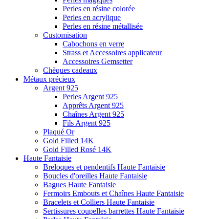
Perles en résine colorée
Perles en acrylique
Perles en résine métallisée
Customisation
Cabochons en verre
Strass et Accessoires applicateur
Accessoires Gemsetter
Chèques cadeaux
Métaux précieux
Argent 925
Perles Argent 925
Apprêts Argent 925
Chaînes Argent 925
Fils Argent 925
Plaqué Or
Gold Filled 14K
Gold Filled Rosé 14K
Haute Fantaisie
Breloques et pendentifs Haute Fantaisie
Boucles d'oreilles Haute Fantaisie
Bagues Haute Fantaisie
Fermoirs Embouts et Chaînes Haute Fantaisie
Bracelets et Colliers Haute Fantaisie
Sertissures coupelles barrettes Haute Fantaisie