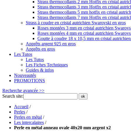
Strass thermocollants 2 mm Hotfix en cristal autri
Strass thermocollants 3 mm Hotfix en cristal autri
Strass thermocollants 5 mm hotfix en cristal autri
Strass thermocollants 7 mm Hotfix en cristal autri
Strass à coudre en cristal autrichien Swarovski en gros
Roses montées 3 mm en cristal autrichien Swarovs
Roses montées 4 mm en cristal autrichien Swarovs
Goutte à coudre 18 x 10,5 mm en cristal autrichie
Apprêts argent 925 en gros
Apprêts en gros
Les Tutos
Les Tutos
Les Fiches Techniques
Guides & infos
Nouveautés
PROMOTIONS
Recherche avancée >>
Search site:
ok
Accueil
/
Perles
/
Perles en métal
/
Les intercalaires
/
Perle en métal anneau ovale 40x20 mm argent x2