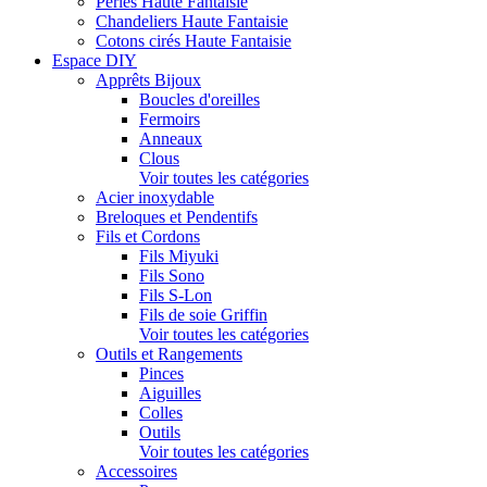
Perles Haute Fantaisie
Chandeliers Haute Fantaisie
Cotons cirés Haute Fantaisie
Espace DIY
Apprêts Bijoux
Boucles d'oreilles
Fermoirs
Anneaux
Clous
Voir toutes les catégories
Acier inoxydable
Breloques et Pendentifs
Fils et Cordons
Fils Miyuki
Fils Sono
Fils S-Lon
Fils de soie Griffin
Voir toutes les catégories
Outils et Rangements
Pinces
Aiguilles
Colles
Outils
Voir toutes les catégories
Accessoires