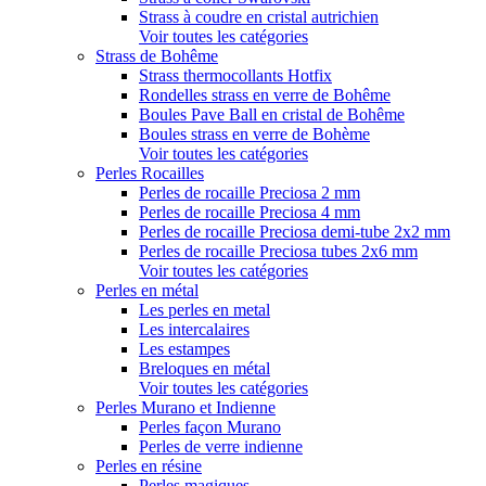
Strass à coudre en cristal autrichien
Voir toutes les catégories
Strass de Bohême
Strass thermocollants Hotfix
Rondelles strass en verre de Bohême
Boules Pave Ball en cristal de Bohême
Boules strass en verre de Bohème
Voir toutes les catégories
Perles Rocailles
Perles de rocaille Preciosa 2 mm
Perles de rocaille Preciosa 4 mm
Perles de rocaille Preciosa demi-tube 2x2 mm
Perles de rocaille Preciosa tubes 2x6 mm
Voir toutes les catégories
Perles en métal
Les perles en metal
Les intercalaires
Les estampes
Breloques en métal
Voir toutes les catégories
Perles Murano et Indienne
Perles façon Murano
Perles de verre indienne
Perles en résine
Perles magiques