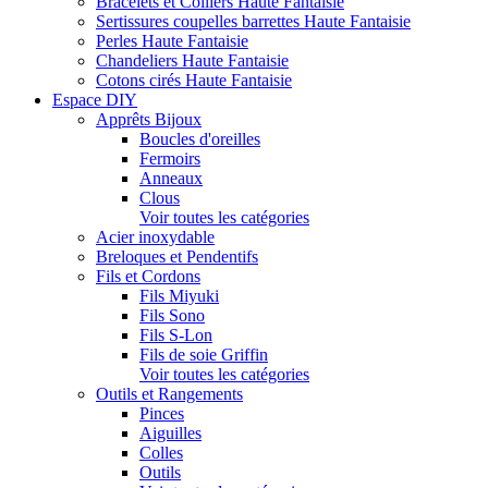
Bracelets et Colliers Haute Fantaisie
Sertissures coupelles barrettes Haute Fantaisie
Perles Haute Fantaisie
Chandeliers Haute Fantaisie
Cotons cirés Haute Fantaisie
Espace DIY
Apprêts Bijoux
Boucles d'oreilles
Fermoirs
Anneaux
Clous
Voir toutes les catégories
Acier inoxydable
Breloques et Pendentifs
Fils et Cordons
Fils Miyuki
Fils Sono
Fils S-Lon
Fils de soie Griffin
Voir toutes les catégories
Outils et Rangements
Pinces
Aiguilles
Colles
Outils