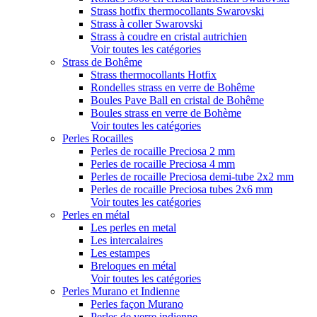
Strass hotfix thermocollants Swarovski
Strass à coller Swarovski
Strass à coudre en cristal autrichien
Voir toutes les catégories
Strass de Bohême
Strass thermocollants Hotfix
Rondelles strass en verre de Bohême
Boules Pave Ball en cristal de Bohême
Boules strass en verre de Bohème
Voir toutes les catégories
Perles Rocailles
Perles de rocaille Preciosa 2 mm
Perles de rocaille Preciosa 4 mm
Perles de rocaille Preciosa demi-tube 2x2 mm
Perles de rocaille Preciosa tubes 2x6 mm
Voir toutes les catégories
Perles en métal
Les perles en metal
Les intercalaires
Les estampes
Breloques en métal
Voir toutes les catégories
Perles Murano et Indienne
Perles façon Murano
Perles de verre indienne