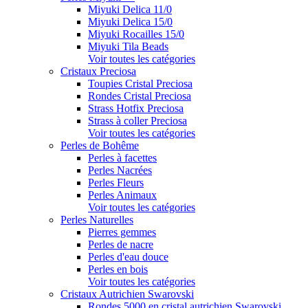
Miyuki Delica 11/0
Miyuki Delica 15/0
Miyuki Rocailles 15/0
Miyuki Tila Beads
Voir toutes les catégories
Cristaux Preciosa
Toupies Cristal Preciosa
Rondes Cristal Preciosa
Strass Hotfix Preciosa
Strass à coller Preciosa
Voir toutes les catégories
Perles de Bohême
Perles à facettes
Perles Nacrées
Perles Fleurs
Perles Animaux
Voir toutes les catégories
Perles Naturelles
Pierres gemmes
Perles de nacre
Perles d'eau douce
Perles en bois
Voir toutes les catégories
Cristaux Autrichien Swarovski
Rondes 5000 en cristal autrichien Swarovski