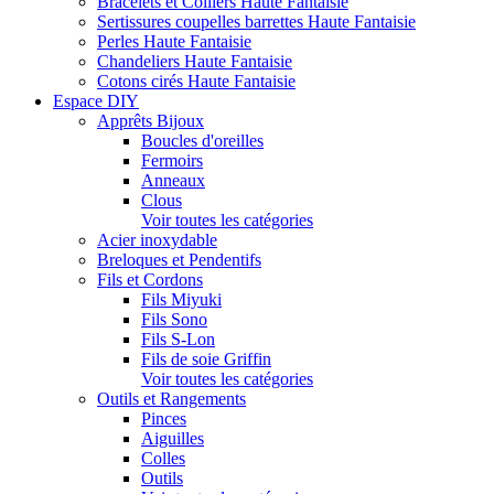
Bracelets et Colliers Haute Fantaisie
Sertissures coupelles barrettes Haute Fantaisie
Perles Haute Fantaisie
Chandeliers Haute Fantaisie
Cotons cirés Haute Fantaisie
Espace DIY
Apprêts Bijoux
Boucles d'oreilles
Fermoirs
Anneaux
Clous
Voir toutes les catégories
Acier inoxydable
Breloques et Pendentifs
Fils et Cordons
Fils Miyuki
Fils Sono
Fils S-Lon
Fils de soie Griffin
Voir toutes les catégories
Outils et Rangements
Pinces
Aiguilles
Colles
Outils