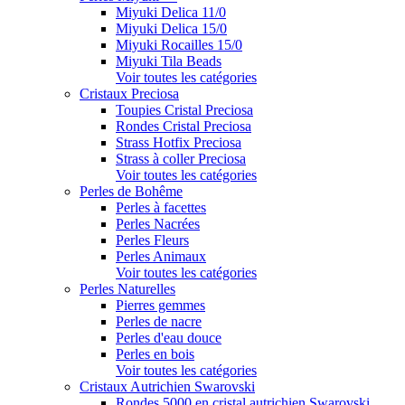
Miyuki Delica 11/0
Miyuki Delica 15/0
Miyuki Rocailles 15/0
Miyuki Tila Beads
Voir toutes les catégories
Cristaux Preciosa
Toupies Cristal Preciosa
Rondes Cristal Preciosa
Strass Hotfix Preciosa
Strass à coller Preciosa
Voir toutes les catégories
Perles de Bohême
Perles à facettes
Perles Nacrées
Perles Fleurs
Perles Animaux
Voir toutes les catégories
Perles Naturelles
Pierres gemmes
Perles de nacre
Perles d'eau douce
Perles en bois
Voir toutes les catégories
Cristaux Autrichien Swarovski
Rondes 5000 en cristal autrichien Swarovski