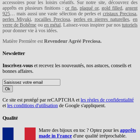
accessoires pour les loisirs créatifs. Sur notre site, découvrez des
apprêts en plusieurs finitions :
or fin
,
plaqué or
,
gold filled
,
argent
925
… mais aussi une vaste sélection de perles et
cristaux Preciosa
,
perles Miyuki
,
rocailles Preciosa
,
perles en pierres naturelles
,
en
verre de Bohême
ou
en métal
. Laissez-vous inspirer par nos
tutoriels
pour donner vie à vos idées.
Matière Première est
Revendeur Agréé Preciosa.
Newsletter
Inscrivez-vous
et recevez les nouveautés, nos astuces, conseils et
bonnes affaires.
Ok
Ce site est protégé par reCAPTCHA et
les règles de confidentialité
et
les conditions d'utilisation
de Google s'appliquent.
Qualité
Marre des bijoux en toc ? Optez pour les
apprêts
made in France
d'une qualité irréprochable.