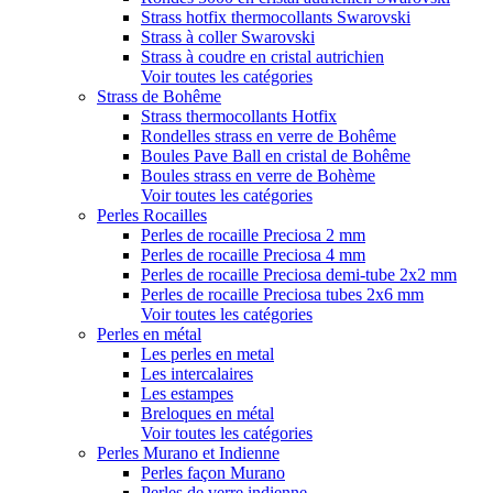
Strass hotfix thermocollants Swarovski
Strass à coller Swarovski
Strass à coudre en cristal autrichien
Voir toutes les catégories
Strass de Bohême
Strass thermocollants Hotfix
Rondelles strass en verre de Bohême
Boules Pave Ball en cristal de Bohême
Boules strass en verre de Bohème
Voir toutes les catégories
Perles Rocailles
Perles de rocaille Preciosa 2 mm
Perles de rocaille Preciosa 4 mm
Perles de rocaille Preciosa demi-tube 2x2 mm
Perles de rocaille Preciosa tubes 2x6 mm
Voir toutes les catégories
Perles en métal
Les perles en metal
Les intercalaires
Les estampes
Breloques en métal
Voir toutes les catégories
Perles Murano et Indienne
Perles façon Murano
Perles de verre indienne