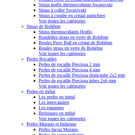
Strass hotfix thermocollants Swarovski
Strass à coller Swarovski
Strass à coudre en cristal autrichien
Voir toutes les catégories
Strass de Bohême
Strass thermocollants Hotfix
Rondelles strass en verre de Bohême
Boules Pave Ball en cristal de Bohême
Boules strass en verre de Bohème
Voir toutes les catégories
Perles Rocailles
Perles de rocaille Preciosa 2 mm
Perles de rocaille Preciosa 4 mm
Perles de rocaille Preciosa demi-tube 2x2 mm
Perles de rocaille Preciosa tubes 2x6 mm
Voir toutes les catégories
Perles en métal
Les perles en metal
Les intercalaires
Les estampes
Breloques en métal
Voir toutes les catégories
Perles Murano et Indienne
Perles façon Murano
Perles de verre indienne