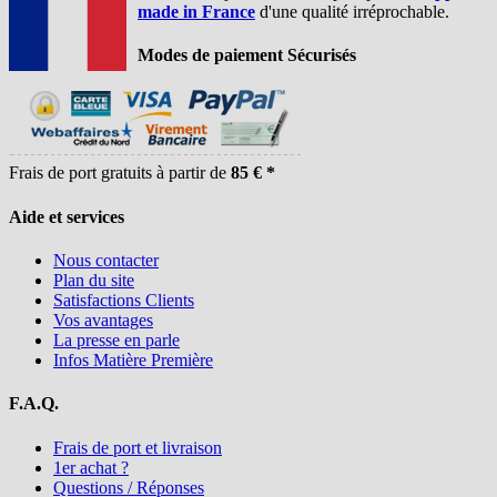
made in France
d'une qualité irréprochable.
Modes de paiement Sécurisés
Frais de port gratuits à partir de
85 € *
Aide et services
Nous contacter
Plan du site
Satisfactions Clients
Vos avantages
La presse en parle
Infos Matière Première
F.A.Q.
Frais de port et livraison
1er achat ?
Questions / Réponses