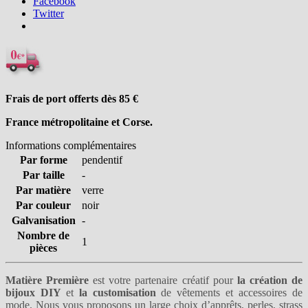
Facebook
Twitter
Frais de port offerts dès 85
€
France métropolitaine et Corse.
Informations complémentaires
Par forme
pendentif
Par taille
-
Par matière
verre
Par couleur
noir
Galvanisation
-
Nombre de
1
pièces
Matière Première
est votre partenaire créatif pour
la création de
bijoux DIY
et
la customisation
de vêtements et accessoires de
mode. Nous vous proposons un large choix
d’apprêts
,
perles
,
strass