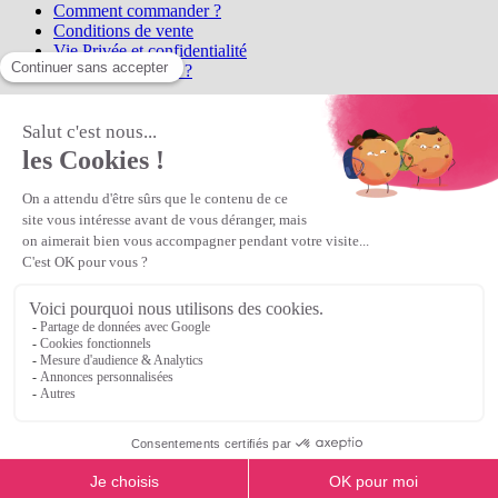
Comment commander ?
Conditions de vente
Vie Privée et confidentialité
Qui sommes-nous ?
Matière Première
la référence en perles et bijoux
fantaisie, vous propose l'achat de
perles en ligne, telles que les perles
et cristaux et strass en cristal Preciosa, les perles Miyuki perles et
apprêts en Argent 925, Gold Filled, perles de rocaille Preciosa
Matière Première
est un
Revendeur Agréé Preciosa
N° déclaration CNIL : 1242012v0 - Copyright © 2026 Matière
Première
Veuillez patienter...
Continuer vos achats
Voir le panier
Continuer vos achats
or
Voir le panier