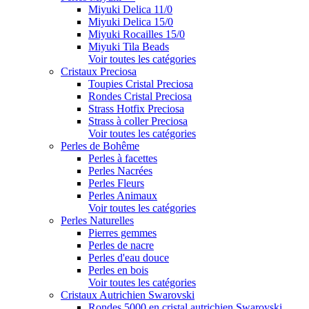
Miyuki Delica 11/0
Miyuki Delica 15/0
Miyuki Rocailles 15/0
Miyuki Tila Beads
Voir toutes les catégories
Cristaux Preciosa
Toupies Cristal Preciosa
Rondes Cristal Preciosa
Strass Hotfix Preciosa
Strass à coller Preciosa
Voir toutes les catégories
Perles de Bohême
Perles à facettes
Perles Nacrées
Perles Fleurs
Perles Animaux
Voir toutes les catégories
Perles Naturelles
Pierres gemmes
Perles de nacre
Perles d'eau douce
Perles en bois
Voir toutes les catégories
Cristaux Autrichien Swarovski
Rondes 5000 en cristal autrichien Swarovski