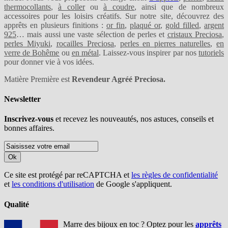
thermocollants
,
à coller
ou
à coudre
, ainsi que de nombreux
accessoires pour les loisirs créatifs. Sur notre site, découvrez des
apprêts en plusieurs finitions :
or fin
,
plaqué or
,
gold filled
,
argent
925
… mais aussi une vaste sélection de perles et
cristaux Preciosa
,
perles Miyuki
,
rocailles Preciosa
,
perles en pierres naturelles
,
en
verre de Bohême
ou
en métal
. Laissez-vous inspirer par nos
tutoriels
pour donner vie à vos idées.
Matière Première est
Revendeur Agréé Preciosa.
Newsletter
Inscrivez-vous
et recevez les nouveautés, nos astuces, conseils et
bonnes affaires.
Ok
Ce site est protégé par reCAPTCHA et
les règles de confidentialité
et
les conditions d'utilisation
de Google s'appliquent.
Qualité
Marre des bijoux en toc ? Optez pour les
apprêts