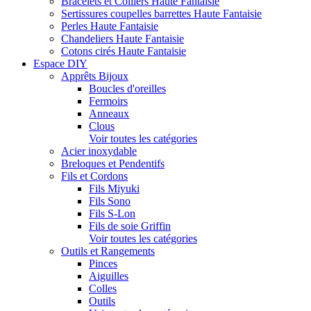
Bracelets et Colliers Haute Fantaisie
Sertissures coupelles barrettes Haute Fantaisie
Perles Haute Fantaisie
Chandeliers Haute Fantaisie
Cotons cirés Haute Fantaisie
Espace DIY
Apprêts Bijoux
Boucles d'oreilles
Fermoirs
Anneaux
Clous
Voir toutes les catégories
Acier inoxydable
Breloques et Pendentifs
Fils et Cordons
Fils Miyuki
Fils Sono
Fils S-Lon
Fils de soie Griffin
Voir toutes les catégories
Outils et Rangements
Pinces
Aiguilles
Colles
Outils