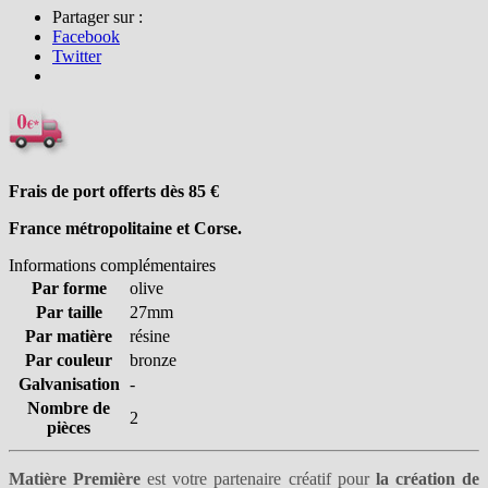
Partager sur :
Facebook
Twitter
Frais de port offerts dès 85
€
France métropolitaine et Corse.
Informations complémentaires
Par forme
olive
Par taille
27mm
Par matière
résine
Par couleur
bronze
Galvanisation
-
Nombre de
2
pièces
Matière Première
est votre partenaire créatif pour
la création de