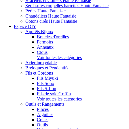
Bracelets et Colliers Haute Fantaisie
Sertissures coupelles barrettes Haute Fantaisie
Perles Haute Fantaisie
Chandeliers Haute Fantaisie
Cotons cirés Haute Fantaisie
Espace DIY
Apprêts Bijoux
Boucles d'oreilles
Fermoirs
Anneaux
Clous
Voir toutes les catégories
Acier inoxydable
Breloques et Pendentifs
Fils et Cordons
Fils Miyuki
Fils Sono
Fils S-Lon
Fils de soie Griffin
Voir toutes les catégories
Outils et Rangements
Pinces
Aiguilles
Colles
Outils