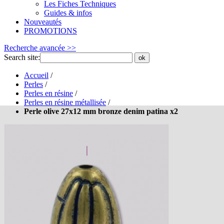
Les Fiches Techniques
Guides & infos
Nouveautés
PROMOTIONS
Recherche avancée >>
Search site:
ok
Accueil
/
Perles
/
Perles en résine
/
Perles en résine métallisée
/
Perle olive 27x12 mm bronze denim patina x2