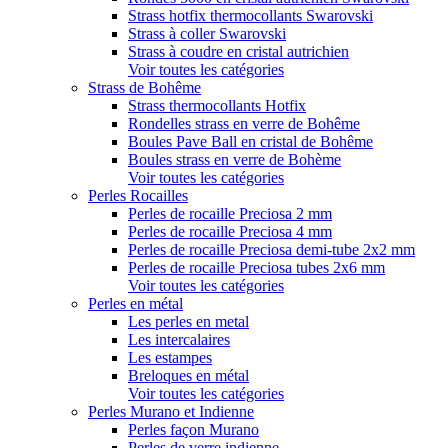
Strass hotfix thermocollants Swarovski
Strass à coller Swarovski
Strass à coudre en cristal autrichien
Voir toutes les catégories
Strass de Bohême
Strass thermocollants Hotfix
Rondelles strass en verre de Bohême
Boules Pave Ball en cristal de Bohême
Boules strass en verre de Bohème
Voir toutes les catégories
Perles Rocailles
Perles de rocaille Preciosa 2 mm
Perles de rocaille Preciosa 4 mm
Perles de rocaille Preciosa demi-tube 2x2 mm
Perles de rocaille Preciosa tubes 2x6 mm
Voir toutes les catégories
Perles en métal
Les perles en metal
Les intercalaires
Les estampes
Breloques en métal
Voir toutes les catégories
Perles Murano et Indienne
Perles façon Murano
Perles de verre indienne