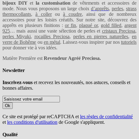
bijoux DIY
et
la customisation
de vêtements et accessoires de
mode. Nous vous proposons un large choix
d’apprêts
,
perles
,
strass
thermocollants
,
à coller
ou
à coudre
, ainsi que de nombreux
accessoires pour les loisirs créatifs. Sur notre site, découvrez des
apprêts en plusieurs finitions :
or fin
,
plaqué or
,
gold filled
,
argent
925
… mais aussi une vaste sélection de perles et
cristaux Preciosa
,
perles Miyuki
,
rocailles Preciosa
,
perles en pierres naturelles
,
en
verre de Bohême
ou
en métal
. Laissez-vous inspirer par nos
tutoriels
pour donner vie à vos idées.
Matière Première est
Revendeur Agréé Preciosa.
Newsletter
Inscrivez-vous
et recevez les nouveautés, nos astuces, conseils et
bonnes affaires.
Ok
Ce site est protégé par reCAPTCHA et
les règles de confidentialité
et
les conditions d'utilisation
de Google s'appliquent.
Qualité