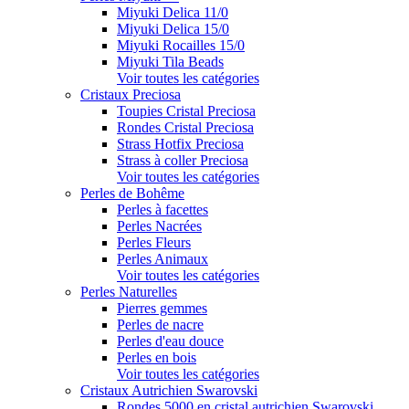
Miyuki Delica 11/0
Miyuki Delica 15/0
Miyuki Rocailles 15/0
Miyuki Tila Beads
Voir toutes les catégories
Cristaux Preciosa
Toupies Cristal Preciosa
Rondes Cristal Preciosa
Strass Hotfix Preciosa
Strass à coller Preciosa
Voir toutes les catégories
Perles de Bohême
Perles à facettes
Perles Nacrées
Perles Fleurs
Perles Animaux
Voir toutes les catégories
Perles Naturelles
Pierres gemmes
Perles de nacre
Perles d'eau douce
Perles en bois
Voir toutes les catégories
Cristaux Autrichien Swarovski
Rondes 5000 en cristal autrichien Swarovski