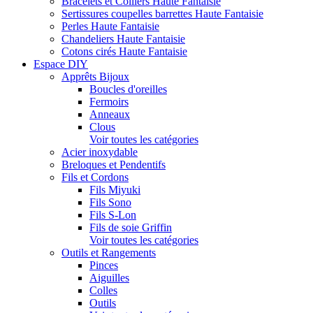
Bracelets et Colliers Haute Fantaisie
Sertissures coupelles barrettes Haute Fantaisie
Perles Haute Fantaisie
Chandeliers Haute Fantaisie
Cotons cirés Haute Fantaisie
Espace DIY
Apprêts Bijoux
Boucles d'oreilles
Fermoirs
Anneaux
Clous
Voir toutes les catégories
Acier inoxydable
Breloques et Pendentifs
Fils et Cordons
Fils Miyuki
Fils Sono
Fils S-Lon
Fils de soie Griffin
Voir toutes les catégories
Outils et Rangements
Pinces
Aiguilles
Colles
Outils