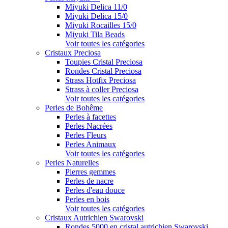
Miyuki Delica 11/0
Miyuki Delica 15/0
Miyuki Rocailles 15/0
Miyuki Tila Beads
Voir toutes les catégories
Cristaux Preciosa
Toupies Cristal Preciosa
Rondes Cristal Preciosa
Strass Hotfix Preciosa
Strass à coller Preciosa
Voir toutes les catégories
Perles de Bohême
Perles à facettes
Perles Nacrées
Perles Fleurs
Perles Animaux
Voir toutes les catégories
Perles Naturelles
Pierres gemmes
Perles de nacre
Perles d'eau douce
Perles en bois
Voir toutes les catégories
Cristaux Autrichien Swarovski
Rondes 5000 en cristal autrichien Swarovski