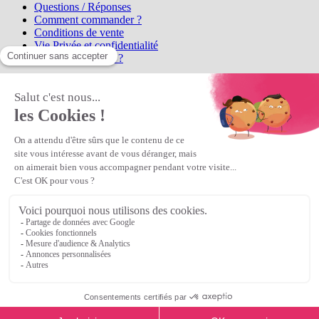
Questions / Réponses
Comment commander ?
Conditions de vente
Vie Privée et confidentialité
Qui sommes-nous ?
Matière Première
la référence en perles et bijoux
fantaisie, vous propose l'achat de
perles en ligne, telles que les perles
et cristaux et strass en cristal Preciosa, les perles Miyuki perles et
apprêts en Argent 925, Gold Filled, perles de rocaille Preciosa
Matière Première
est un
Revendeur Agréé Preciosa
N° déclaration CNIL : 1242012v0 - Copyright © 2026 Matière
Première
Veuillez patienter...
Continuer vos achats
Voir le panier
Continuer vos achats
or
Voir le panier