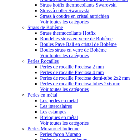
Strass hotfix thermocollants Swarovski
Strass à coller Swarovski
Strass à coudre en cristal autrichien
Voir toutes les catégories
Strass de Bohême
Strass thermocollants Hotfix
Rondelles strass en verre de Bohême
Boules Pave Ball en cristal de Bohême
Boules strass en verre de Bohème
Voir toutes les catégories
Perles Rocailles
Perles de rocaille Preciosa 2 mm
Perles de rocaille Preciosa 4 mm
Perles de rocaille Preciosa demi-tube 2x2 mm
Perles de rocaille Preciosa tubes 2x6 mm
Voir toutes les catégories
Perles en métal
Les perles en metal
Les intercalaires
Les estampes
Breloques en métal
Voir toutes les catégories
Perles Murano et Indienne
Perles façon Murano
Perles de verre indienne