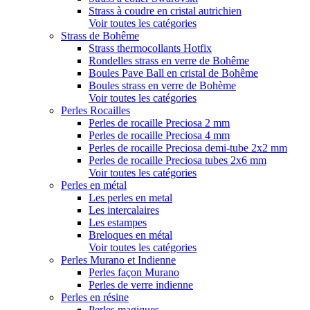
Strass à coudre en cristal autrichien
Voir toutes les catégories
Strass de Bohême
Strass thermocollants Hotfix
Rondelles strass en verre de Bohême
Boules Pave Ball en cristal de Bohême
Boules strass en verre de Bohème
Voir toutes les catégories
Perles Rocailles
Perles de rocaille Preciosa 2 mm
Perles de rocaille Preciosa 4 mm
Perles de rocaille Preciosa demi-tube 2x2 mm
Perles de rocaille Preciosa tubes 2x6 mm
Voir toutes les catégories
Perles en métal
Les perles en metal
Les intercalaires
Les estampes
Breloques en métal
Voir toutes les catégories
Perles Murano et Indienne
Perles façon Murano
Perles de verre indienne
Perles en résine
Perles magiques