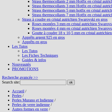
Strass thermocollants 2 mm Hotfix en cristal autri
Strass thermocollants 3 mm Hotfix en cristal autri
Strass thermocollants 5 mm hotfix en cristal autri
Strass thermocollants 7 mm Hotfix en cristal autri
Strass à coudre en cristal autrichien Swarovski en gros
Roses montées 3 mm en cristal autrichien Swarovs
Roses montées 4 mm en cristal autrichien Swarovs
Goutte à coudre 18 x 10,5 mm en cristal autrichie
Apprêts argent 925 en gros
Apprêts en gros
Les Tutos
Les Tutos
Les Fiches Techniques
Guides & infos
Nouveautés
PROMOTIONS
Recherche avancée >>
Search site:
ok
Accueil
/
Perles
/
Perles Murano et Indienne
/
Perles de verre indienne
/
Autres formes en verre
/