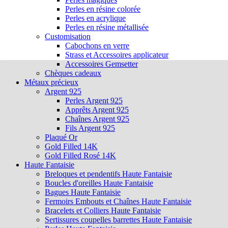
Perles en résine colorée
Perles en acrylique
Perles en résine métallisée
Customisation
Cabochons en verre
Strass et Accessoires applicateur
Accessoires Gemsetter
Chèques cadeaux
Métaux précieux
Argent 925
Perles Argent 925
Apprêts Argent 925
Chaînes Argent 925
Fils Argent 925
Plaqué Or
Gold Filled 14K
Gold Filled Rosé 14K
Haute Fantaisie
Breloques et pendentifs Haute Fantaisie
Boucles d'oreilles Haute Fantaisie
Bagues Haute Fantaisie
Fermoirs Embouts et Chaînes Haute Fantaisie
Bracelets et Colliers Haute Fantaisie
Sertissures coupelles barrettes Haute Fantaisie