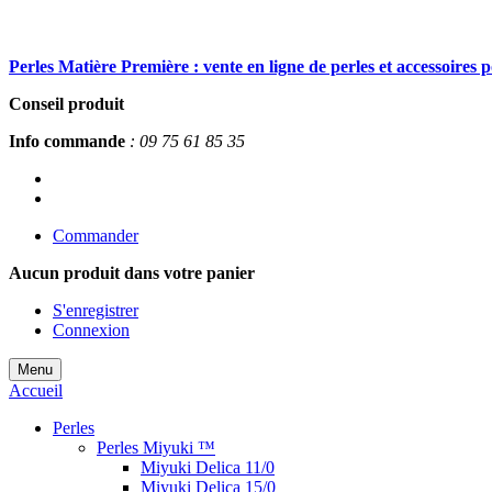
Perles Matière Première : vente en ligne de perles et accessoires 
Conseil produit
Info commande
: 09 75 61 85 35
Commander
Aucun produit
dans votre panier
S'enregistrer
Connexion
Menu
Accueil
Perles
Perles Miyuki ™
Miyuki Delica 11/0
Miyuki Delica 15/0