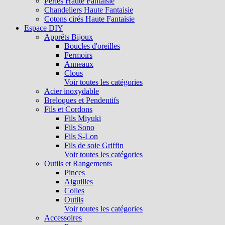
Perles Haute Fantaisie
Chandeliers Haute Fantaisie
Cotons cirés Haute Fantaisie
Espace DIY
Apprêts Bijoux
Boucles d'oreilles
Fermoirs
Anneaux
Clous
Voir toutes les catégories
Acier inoxydable
Breloques et Pendentifs
Fils et Cordons
Fils Miyuki
Fils Sono
Fils S-Lon
Fils de soie Griffin
Voir toutes les catégories
Outils et Rangements
Pinces
Aiguilles
Colles
Outils
Voir toutes les catégories
Accessoires