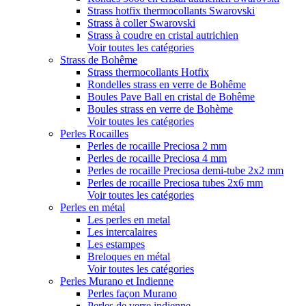
Strass hotfix thermocollants Swarovski
Strass à coller Swarovski
Strass à coudre en cristal autrichien
Voir toutes les catégories
Strass de Bohême
Strass thermocollants Hotfix
Rondelles strass en verre de Bohême
Boules Pave Ball en cristal de Bohême
Boules strass en verre de Bohème
Voir toutes les catégories
Perles Rocailles
Perles de rocaille Preciosa 2 mm
Perles de rocaille Preciosa 4 mm
Perles de rocaille Preciosa demi-tube 2x2 mm
Perles de rocaille Preciosa tubes 2x6 mm
Voir toutes les catégories
Perles en métal
Les perles en metal
Les intercalaires
Les estampes
Breloques en métal
Voir toutes les catégories
Perles Murano et Indienne
Perles façon Murano
Perles de verre indienne