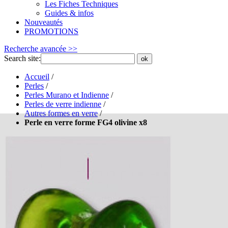
Les Fiches Techniques
Guides & infos
Nouveautés
PROMOTIONS
Recherche avancée >>
Search site:
ok
Accueil
/
Perles
/
Perles Murano et Indienne
/
Perles de verre indienne
/
Autres formes en verre
/
Perle en verre forme FG4 olivine x8