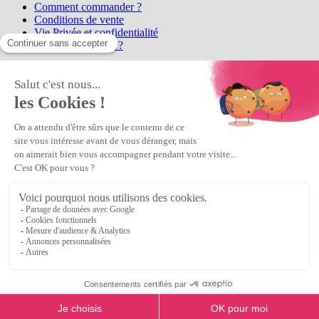
Comment commander ?
Conditions de vente
Vie Privée et confidentialité
Qui sommes-nous ?
Matière Première
la référence en perles et bijoux
fantaisie, vous propose l'achat de
perles en ligne, telles que les perles
et cristaux et strass en cristal Preciosa, les perles Miyuki perles et
apprêts en Argent 925, Gold Filled, perles de rocaille Preciosa
Matière Première
est un
Revendeur Agréé Preciosa
N° déclaration CNIL : 1242012v0 - Copyright © 2026 Matière
Première
Veuillez patienter...
Continuer vos achats
Voir le panier
Continuer vos achats
or
Voir le panier