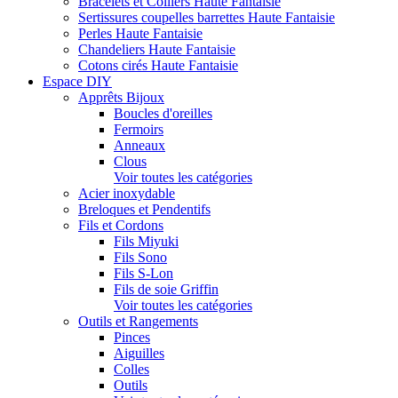
Bracelets et Colliers Haute Fantaisie
Sertissures coupelles barrettes Haute Fantaisie
Perles Haute Fantaisie
Chandeliers Haute Fantaisie
Cotons cirés Haute Fantaisie
Espace DIY
Apprêts Bijoux
Boucles d'oreilles
Fermoirs
Anneaux
Clous
Voir toutes les catégories
Acier inoxydable
Breloques et Pendentifs
Fils et Cordons
Fils Miyuki
Fils Sono
Fils S-Lon
Fils de soie Griffin
Voir toutes les catégories
Outils et Rangements
Pinces
Aiguilles
Colles
Outils