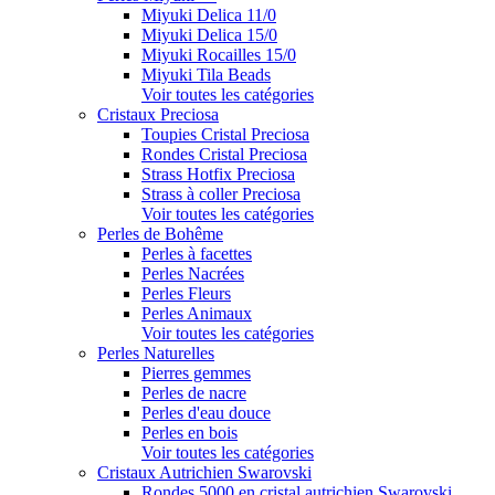
Miyuki Delica 11/0
Miyuki Delica 15/0
Miyuki Rocailles 15/0
Miyuki Tila Beads
Voir toutes les catégories
Cristaux Preciosa
Toupies Cristal Preciosa
Rondes Cristal Preciosa
Strass Hotfix Preciosa
Strass à coller Preciosa
Voir toutes les catégories
Perles de Bohême
Perles à facettes
Perles Nacrées
Perles Fleurs
Perles Animaux
Voir toutes les catégories
Perles Naturelles
Pierres gemmes
Perles de nacre
Perles d'eau douce
Perles en bois
Voir toutes les catégories
Cristaux Autrichien Swarovski
Rondes 5000 en cristal autrichien Swarovski