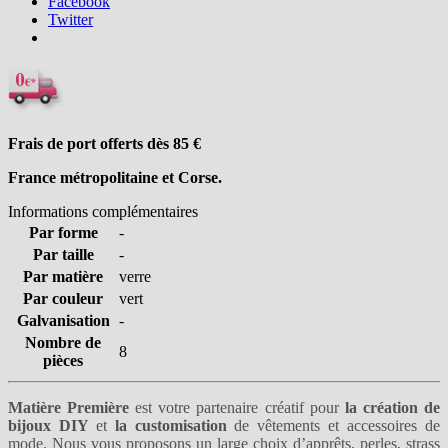
Facebook
Twitter
Frais de port offerts dès 85
€
France métropolitaine et Corse.
Informations complémentaires
Par forme
-
Par taille
-
Par matière
verre
Par couleur
vert
Galvanisation
-
Nombre de
8
pièces
Matière Première
est votre partenaire créatif pour
la création de
bijoux DIY
et
la customisation
de vêtements et accessoires de
mode. Nous vous proposons un large choix
d’apprêts
,
perles
,
strass