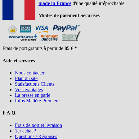
made in France
d'une qualité irréprochable.
Modes de paiement Sécurisés
Frais de port gratuits à partir de
85 € *
Aide et services
Nous contacter
Plan du site
Satisfactions Clients
Vos avantages
La presse en parle
Infos Matière Première
F.A.Q.
Frais de port et livraison
1er achat ?
Questions / Réponses