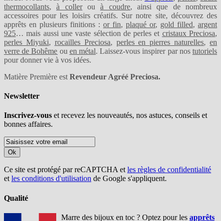
thermocollants
,
à coller
ou
à coudre
, ainsi que de nombreux
accessoires pour les loisirs créatifs. Sur notre site, découvrez des
apprêts en plusieurs finitions :
or fin
,
plaqué or
,
gold filled
,
argent
925
… mais aussi une vaste sélection de perles et
cristaux Preciosa
,
perles Miyuki
,
rocailles Preciosa
,
perles en pierres naturelles
,
en
verre de Bohême
ou
en métal
. Laissez-vous inspirer par nos
tutoriels
pour donner vie à vos idées.
Matière Première est
Revendeur Agréé Preciosa.
Newsletter
Inscrivez-vous
et recevez les nouveautés, nos astuces, conseils et
bonnes affaires.
Ok
Ce site est protégé par reCAPTCHA et
les règles de confidentialité
et
les conditions d'utilisation
de Google s'appliquent.
Qualité
Marre des bijoux en toc ? Optez pour les
apprêts