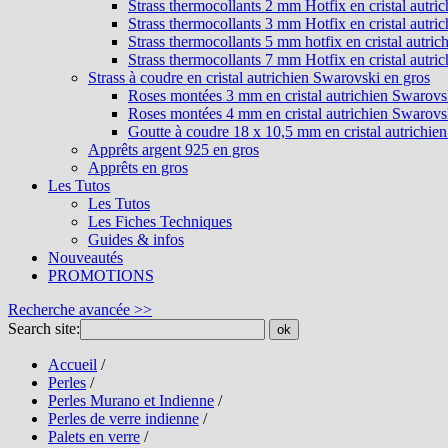
Strass thermocollants 2 mm Hotfix en cristal autri
Strass thermocollants 3 mm Hotfix en cristal autri
Strass thermocollants 5 mm hotfix en cristal autri
Strass thermocollants 7 mm Hotfix en cristal autri
Strass à coudre en cristal autrichien Swarovski en gros
Roses montées 3 mm en cristal autrichien Swarovs
Roses montées 4 mm en cristal autrichien Swarovs
Goutte à coudre 18 x 10,5 mm en cristal autrichie
Apprêts argent 925 en gros
Apprêts en gros
Les Tutos
Les Tutos
Les Fiches Techniques
Guides & infos
Nouveautés
PROMOTIONS
Recherche avancée >>
Search site:
ok
Accueil
/
Perles
/
Perles Murano et Indienne
/
Perles de verre indienne
/
Palets en verre
/