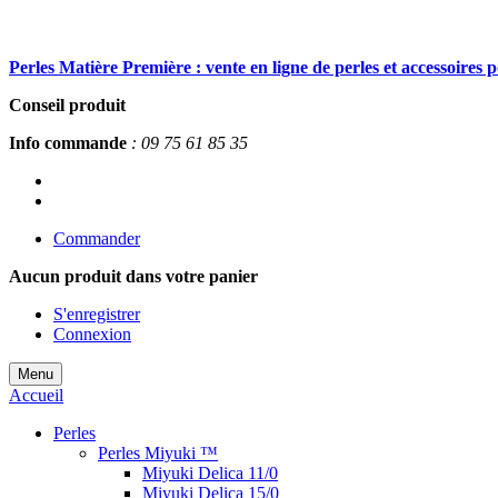
Perles Matière Première : vente en ligne de perles et accessoires 
Conseil produit
Info commande
: 09 75 61 85 35
Commander
Aucun produit
dans votre panier
S'enregistrer
Connexion
Menu
Accueil
Perles
Perles Miyuki ™
Miyuki Delica 11/0
Miyuki Delica 15/0