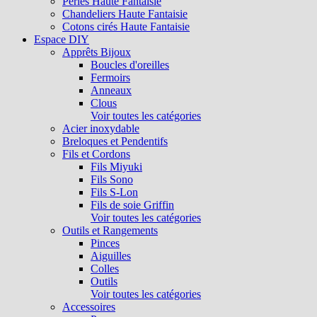
Perles Haute Fantaisie
Chandeliers Haute Fantaisie
Cotons cirés Haute Fantaisie
Espace DIY
Apprêts Bijoux
Boucles d'oreilles
Fermoirs
Anneaux
Clous
Voir toutes les catégories
Acier inoxydable
Breloques et Pendentifs
Fils et Cordons
Fils Miyuki
Fils Sono
Fils S-Lon
Fils de soie Griffin
Voir toutes les catégories
Outils et Rangements
Pinces
Aiguilles
Colles
Outils
Voir toutes les catégories
Accessoires