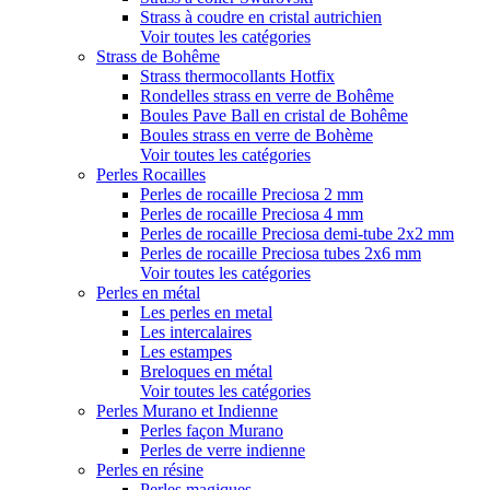
Strass à coudre en cristal autrichien
Voir toutes les catégories
Strass de Bohême
Strass thermocollants Hotfix
Rondelles strass en verre de Bohême
Boules Pave Ball en cristal de Bohême
Boules strass en verre de Bohème
Voir toutes les catégories
Perles Rocailles
Perles de rocaille Preciosa 2 mm
Perles de rocaille Preciosa 4 mm
Perles de rocaille Preciosa demi-tube 2x2 mm
Perles de rocaille Preciosa tubes 2x6 mm
Voir toutes les catégories
Perles en métal
Les perles en metal
Les intercalaires
Les estampes
Breloques en métal
Voir toutes les catégories
Perles Murano et Indienne
Perles façon Murano
Perles de verre indienne
Perles en résine
Perles magiques