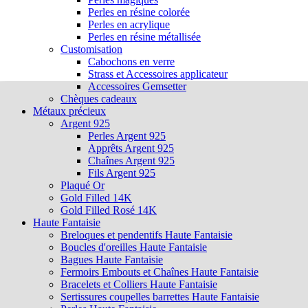
Perles en résine colorée
Perles en acrylique
Perles en résine métallisée
Customisation
Cabochons en verre
Strass et Accessoires applicateur
Accessoires Gemsetter
Chèques cadeaux
Métaux précieux
Argent 925
Perles Argent 925
Apprêts Argent 925
Chaînes Argent 925
Fils Argent 925
Plaqué Or
Gold Filled 14K
Gold Filled Rosé 14K
Haute Fantaisie
Breloques et pendentifs Haute Fantaisie
Boucles d'oreilles Haute Fantaisie
Bagues Haute Fantaisie
Fermoirs Embouts et Chaînes Haute Fantaisie
Bracelets et Colliers Haute Fantaisie
Sertissures coupelles barrettes Haute Fantaisie