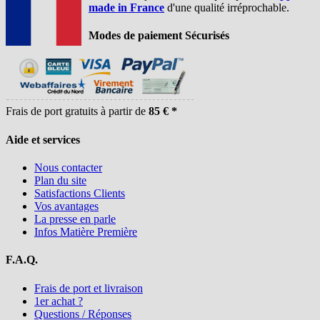
made in France
d'une qualité irréprochable.
Modes de paiement Sécurisés
Frais de port gratuits à partir de
85 € *
Aide et services
Nous contacter
Plan du site
Satisfactions Clients
Vos avantages
La presse en parle
Infos Matière Première
F.A.Q.
Frais de port et livraison
1er achat ?
Questions / Réponses