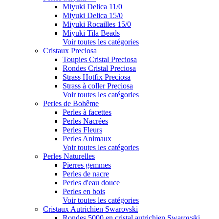
Miyuki Delica 11/0
Miyuki Delica 15/0
Miyuki Rocailles 15/0
Miyuki Tila Beads
Voir toutes les catégories
Cristaux Preciosa
Toupies Cristal Preciosa
Rondes Cristal Preciosa
Strass Hotfix Preciosa
Strass à coller Preciosa
Voir toutes les catégories
Perles de Bohême
Perles à facettes
Perles Nacrées
Perles Fleurs
Perles Animaux
Voir toutes les catégories
Perles Naturelles
Pierres gemmes
Perles de nacre
Perles d'eau douce
Perles en bois
Voir toutes les catégories
Cristaux Autrichien Swarovski
Rondes 5000 en cristal autrichien Swarovski