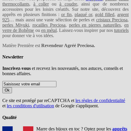
thermocollants
,
à coller
ou
à coudre
, ainsi que de nombreux
accessoires pour les loisirs créatifs. Sur notre site, découvrez des
apprêts en plusieurs finitions :
or fin
,
plaqué or
,
gold filled
,
argent
925
… mais aussi une vaste sélection de perles et
cristaux Preciosa
,
perles Miyuki
,
rocailles Preciosa
,
perles en pierres naturelles
,
en
verre de Bohême
ou
en métal
. Laissez-vous inspirer par nos
tutoriels
pour donner vie à vos idées.
Matière Première est
Revendeur Agréé Preciosa.
Newsletter
Inscrivez-vous
et recevez les nouveautés, nos astuces, conseils et
bonnes affaires.
Ok
Ce site est protégé par reCAPTCHA et
les règles de confidentialité
et
les conditions d'utilisation
de Google s'appliquent.
Qualité
Marre des bijoux en toc ? Optez pour les
apprêts