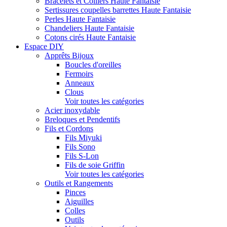
Bracelets et Colliers Haute Fantaisie
Sertissures coupelles barrettes Haute Fantaisie
Perles Haute Fantaisie
Chandeliers Haute Fantaisie
Cotons cirés Haute Fantaisie
Espace DIY
Apprêts Bijoux
Boucles d'oreilles
Fermoirs
Anneaux
Clous
Voir toutes les catégories
Acier inoxydable
Breloques et Pendentifs
Fils et Cordons
Fils Miyuki
Fils Sono
Fils S-Lon
Fils de soie Griffin
Voir toutes les catégories
Outils et Rangements
Pinces
Aiguilles
Colles
Outils