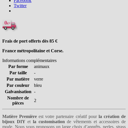
Facebook
Twitter
Frais de port offerts dès 85
€
France métropolitaine et Corse.
Informations complémentaires
Par forme
animaux
Par taille
-
Par matière
verre
Par couleur
bleu
Galvanisation
-
Nombre de
2
pièces
Matière Première
est votre partenaire créatif pour
la création de
bijoux DIY
et
la customisation
de vêtements et accessoires de
mode. Nous vous proposons un large choix
d’apprêts
,
perles
,
strass