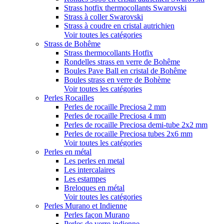
Strass hotfix thermocollants Swarovski
Strass à coller Swarovski
Strass à coudre en cristal autrichien
Voir toutes les catégories
Strass de Bohême
Strass thermocollants Hotfix
Rondelles strass en verre de Bohême
Boules Pave Ball en cristal de Bohême
Boules strass en verre de Bohème
Voir toutes les catégories
Perles Rocailles
Perles de rocaille Preciosa 2 mm
Perles de rocaille Preciosa 4 mm
Perles de rocaille Preciosa demi-tube 2x2 mm
Perles de rocaille Preciosa tubes 2x6 mm
Voir toutes les catégories
Perles en métal
Les perles en metal
Les intercalaires
Les estampes
Breloques en métal
Voir toutes les catégories
Perles Murano et Indienne
Perles façon Murano
Perles de verre indienne