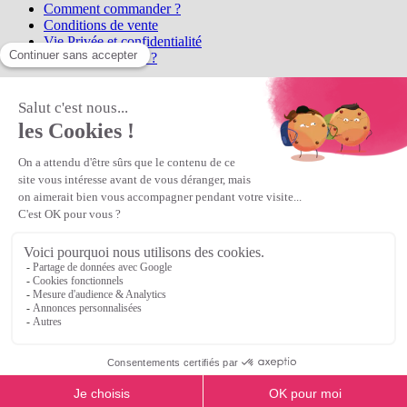
Comment commander ?
Conditions de vente
Vie Privée et confidentialité
Qui sommes-nous ?
Matière Première
la référence en perles et bijoux
fantaisie, vous propose l'achat de
perles en ligne, telles que les perles
et cristaux et strass en cristal Preciosa, les perles Miyuki perles et
apprêts en Argent 925, Gold Filled, perles de rocaille Preciosa
Matière Première
est un
Revendeur Agréé Preciosa
N° déclaration CNIL : 1242012v0 - Copyright © 2026 Matière
Première
Veuillez patienter...
Continuer vos achats
Voir le panier
Continuer vos achats
or
Voir le panier