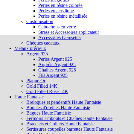
Perles en résine colorée
Perles en acrylique
Perles en résine métallisée
Customisation
Cabochons en verre
Strass et Accessoires applicateur
Accessoires Gemsetter
Chèques cadeaux
Métaux précieux
Argent 925
Perles Argent 925
Apprêts Argent 925
Chaînes Argent 925
Fils Argent 925
Plaqué Or
Gold Filled 14K
Gold Filled Rosé 14K
Haute Fantaisie
Breloques et pendentifs Haute Fantaisie
Boucles d'oreilles Haute Fantaisie
Bagues Haute Fantaisie
Fermoirs Embouts et Chaînes Haute Fantaisie
Bracelets et Colliers Haute Fantaisie
Sertissures coupelles barrettes Haute Fantaisie