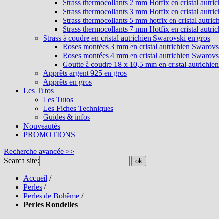
Strass thermocollants 2 mm Hotfix en cristal autri
Strass thermocollants 3 mm Hotfix en cristal autri
Strass thermocollants 5 mm hotfix en cristal autri
Strass thermocollants 7 mm Hotfix en cristal autri
Strass à coudre en cristal autrichien Swarovski en gros
Roses montées 3 mm en cristal autrichien Swarovs
Roses montées 4 mm en cristal autrichien Swarovs
Goutte à coudre 18 x 10,5 mm en cristal autrichie
Apprêts argent 925 en gros
Apprêts en gros
Les Tutos
Les Tutos
Les Fiches Techniques
Guides & infos
Nouveautés
PROMOTIONS
Recherche avancée >>
Search site:
ok
Accueil
/
Perles
/
Perles de Bohême
/
Perles Rondelles