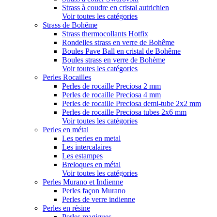
Strass à coudre en cristal autrichien
Voir toutes les catégories
Strass de Bohême
Strass thermocollants Hotfix
Rondelles strass en verre de Bohême
Boules Pave Ball en cristal de Bohême
Boules strass en verre de Bohème
Voir toutes les catégories
Perles Rocailles
Perles de rocaille Preciosa 2 mm
Perles de rocaille Preciosa 4 mm
Perles de rocaille Preciosa demi-tube 2x2 mm
Perles de rocaille Preciosa tubes 2x6 mm
Voir toutes les catégories
Perles en métal
Les perles en metal
Les intercalaires
Les estampes
Breloques en métal
Voir toutes les catégories
Perles Murano et Indienne
Perles façon Murano
Perles de verre indienne
Perles en résine
Perles magiques