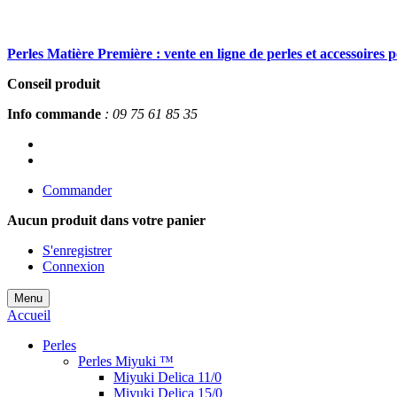
Perles Matière Première : vente en ligne de perles et accessoires 
Conseil produit
Info commande
: 09 75 61 85 35
Commander
Aucun produit
dans votre panier
S'enregistrer
Connexion
Menu
Accueil
Perles
Perles Miyuki ™
Miyuki Delica 11/0
Miyuki Delica 15/0