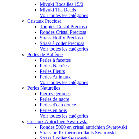
Miyuki Rocailles 15/0
Miyuki Tila Beads
Voir toutes les catégories
Cristaux Preciosa
Toupies Cristal Preciosa
Rondes Cristal Preciosa
Strass Hotfix Preciosa
Strass à coller Preciosa
Voir toutes les catégories
Perles de Bohême
Perles à facettes
Perles Nacrées
Perles Fleurs
Perles Animaux
Voir toutes les catégories
Perles Naturelles
Pierres gemmes
Perles de nacre
Perles d'eau douce
Perles en bois
Voir toutes les catégories
Cristaux Autrichien Swarovski
Rondes 5000 en cristal autrichien Swarovski
Strass hotfix thermocollants Swarovski
Strass à coller Swarovski