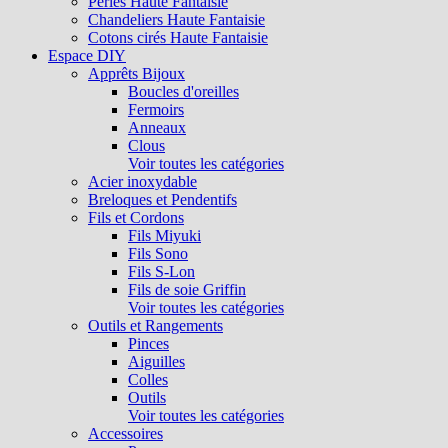
Perles Haute Fantaisie
Chandeliers Haute Fantaisie
Cotons cirés Haute Fantaisie
Espace DIY
Apprêts Bijoux
Boucles d'oreilles
Fermoirs
Anneaux
Clous
Voir toutes les catégories
Acier inoxydable
Breloques et Pendentifs
Fils et Cordons
Fils Miyuki
Fils Sono
Fils S-Lon
Fils de soie Griffin
Voir toutes les catégories
Outils et Rangements
Pinces
Aiguilles
Colles
Outils
Voir toutes les catégories
Accessoires