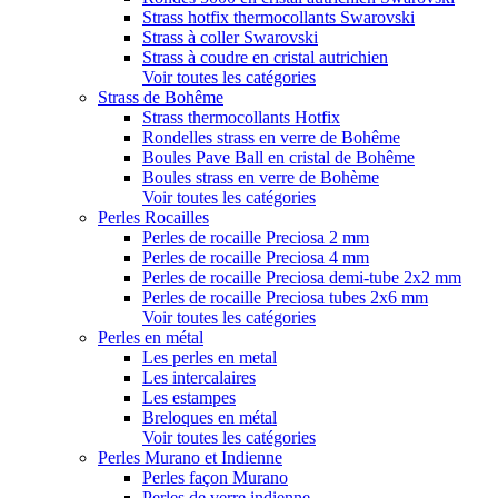
Strass hotfix thermocollants Swarovski
Strass à coller Swarovski
Strass à coudre en cristal autrichien
Voir toutes les catégories
Strass de Bohême
Strass thermocollants Hotfix
Rondelles strass en verre de Bohême
Boules Pave Ball en cristal de Bohême
Boules strass en verre de Bohème
Voir toutes les catégories
Perles Rocailles
Perles de rocaille Preciosa 2 mm
Perles de rocaille Preciosa 4 mm
Perles de rocaille Preciosa demi-tube 2x2 mm
Perles de rocaille Preciosa tubes 2x6 mm
Voir toutes les catégories
Perles en métal
Les perles en metal
Les intercalaires
Les estampes
Breloques en métal
Voir toutes les catégories
Perles Murano et Indienne
Perles façon Murano
Perles de verre indienne