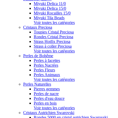
Miyuki Delica 11/0
Miyuki Delica 15/0
Miyuki Rocailles 15/0
Miyuki Tila Beads
Voir toutes les catégories
Cristaux Preciosa
Toupies Cristal Preciosa
Rondes Cristal Preciosa
Strass Hotfix Preciosa
Strass à coller Preciosa
Voir toutes les catégories
Perles de Bohême
Perles à facettes
Perles Nacrées
Perles Fleurs
Perles Animaux
Voir toutes les catégories
Perles Naturelles
Pierres gemmes
Perles de nacre
Perles d'eau douce
Perles en bois
Voir toutes les catégories
Cristaux Autrichien Swarovski
Rondes 5000 en cristal autrichien Swarovski