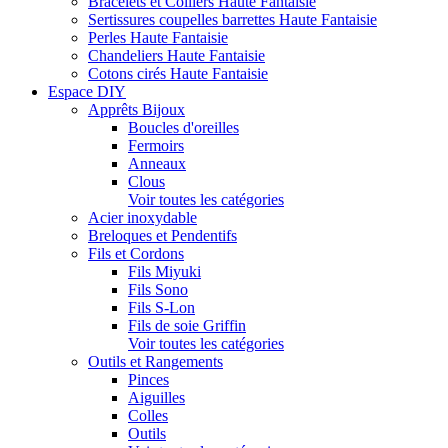
Bracelets et Colliers Haute Fantaisie
Sertissures coupelles barrettes Haute Fantaisie
Perles Haute Fantaisie
Chandeliers Haute Fantaisie
Cotons cirés Haute Fantaisie
Espace DIY
Apprêts Bijoux
Boucles d'oreilles
Fermoirs
Anneaux
Clous
Voir toutes les catégories
Acier inoxydable
Breloques et Pendentifs
Fils et Cordons
Fils Miyuki
Fils Sono
Fils S-Lon
Fils de soie Griffin
Voir toutes les catégories
Outils et Rangements
Pinces
Aiguilles
Colles
Outils