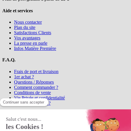
Aide et services
Nous contacter
Plan du site
Satisfactions Clients
Vos avantages
La presse en parle
Infos Matière Première
F.A.Q.
Frais de port et livraison
1er achat ?
Questions / Réponses
Comment commander ?
Conditions de vente
Vie Privée et confidentialité
Qui sommes-nous ?
Matière Première
la référence en perles et bijoux