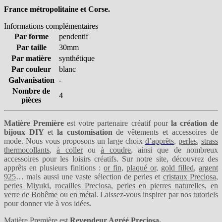
France métropolitaine et Corse.
Informations complémentaires
Par forme
pendentif
Par taille
30mm
Par matière
synthétique
Par couleur
blanc
Galvanisation
-
Nombre de
4
pièces
Matière Première
est votre partenaire créatif pour
la création de
bijoux DIY
et
la customisation
de vêtements et accessoires de
mode. Nous vous proposons un large choix
d’apprêts
,
perles
,
strass
thermocollants
,
à coller
ou
à coudre
, ainsi que de nombreux
accessoires pour les loisirs créatifs. Sur notre site, découvrez des
apprêts en plusieurs finitions :
or fin
,
plaqué or
,
gold filled
,
argent
925
… mais aussi une vaste sélection de perles et
cristaux Preciosa
,
perles Miyuki
,
rocailles Preciosa
,
perles en pierres naturelles
,
en
verre de Bohême
ou
en métal
. Laissez-vous inspirer par nos
tutoriels
pour donner vie à vos idées.
Matière Première est
Revendeur Agréé Preciosa.