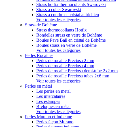
Strass hotfix thermocollants Swarovski
Strass à coller Swarovski
Strass à coudre en cristal autrichien
Voir toutes les catégories
Strass de Bohême
Strass thermocollants Hotfix
Rondelles strass en verre de Bohême
Boules Pave Ball en cristal de Bohême
Boules strass en verre de Bohème
Voir toutes les catégories
Perles Rocailles
Perles de rocaille Preciosa 2 mm
Perles de rocaille Preciosa 4 mm
Perles de rocaille Preciosa demi-tube 2x2 mm
Perles de rocaille Preciosa tubes 2x6 mm
Voir toutes les catégories
Perles en métal
Les perles en metal
Les intercalaires
Les estampes
Breloques en métal
Voir toutes les catégories
Perles Murano et Indienne
Perles façon Murano
Perles de verre indienne