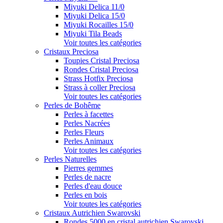
Miyuki Delica 11/0
Miyuki Delica 15/0
Miyuki Rocailles 15/0
Miyuki Tila Beads
Voir toutes les catégories
Cristaux Preciosa
Toupies Cristal Preciosa
Rondes Cristal Preciosa
Strass Hotfix Preciosa
Strass à coller Preciosa
Voir toutes les catégories
Perles de Bohême
Perles à facettes
Perles Nacrées
Perles Fleurs
Perles Animaux
Voir toutes les catégories
Perles Naturelles
Pierres gemmes
Perles de nacre
Perles d'eau douce
Perles en bois
Voir toutes les catégories
Cristaux Autrichien Swarovski
Rondes 5000 en cristal autrichien Swarovski