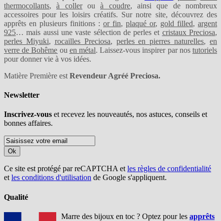
thermocollants
,
à coller
ou
à coudre
, ainsi que de nombreux
accessoires pour les loisirs créatifs. Sur notre site, découvrez des
apprêts en plusieurs finitions :
or fin
,
plaqué or
,
gold filled
,
argent
925
… mais aussi une vaste sélection de perles et
cristaux Preciosa
,
perles Miyuki
,
rocailles Preciosa
,
perles en pierres naturelles
,
en
verre de Bohême
ou
en métal
. Laissez-vous inspirer par nos
tutoriels
pour donner vie à vos idées.
Matière Première est
Revendeur Agréé Preciosa.
Newsletter
Inscrivez-vous
et recevez les nouveautés, nos astuces, conseils et
bonnes affaires.
Ok
Ce site est protégé par reCAPTCHA et
les règles de confidentialité
et
les conditions d'utilisation
de Google s'appliquent.
Qualité
Marre des bijoux en toc ? Optez pour les
apprêts