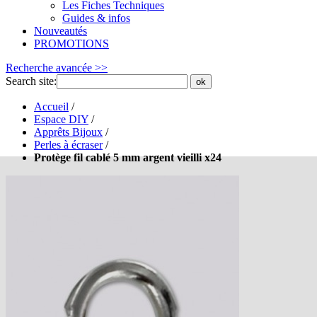
Les Fiches Techniques
Guides & infos
Nouveautés
PROMOTIONS
Recherche avancée >>
Search site:
ok
Accueil
/
Espace DIY
/
Apprêts Bijoux
/
Perles à écraser
/
Protège fil cablé 5 mm argent vieilli x24