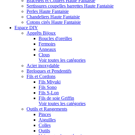
Bracelets et Colliers Haute Fantaisie
Sertissures coupelles barrettes Haute Fantaisie
Perles Haute Fantaisie
Chandeliers Haute Fantaisie
Cotons cirés Haute Fantaisie
Espace DIY
Apprêts Bijoux
Boucles d'oreilles
Fermoirs
Anneaux
Clous
Voir toutes les catégories
Acier inoxydable
Breloques et Pendentifs
Fils et Cordons
Fils Miyuki
Fils Sono
Fils S-Lon
Fils de soie Griffin
Voir toutes les catégories
Outils et Rangements
Pinces
Aiguilles
Colles
Outils