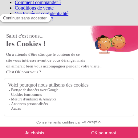
Comment commander ?
Conditions de vente
Vie Privée et confidentialité
Qui sommes-nous ?
Matière Première
la référence en perles et bijoux
fantaisie, vous propose l'achat de
perles en ligne, telles que les perles
et cristaux et strass en cristal Preciosa, les perles Miyuki perles et
apprêts en Argent 925, Gold Filled, perles de rocaille Preciosa
Matière Première
est un
Revendeur Agréé Preciosa
N° déclaration CNIL : 1242012v0 - Copyright © 2026 Matière
Première
Veuillez patienter...
Continuer vos achats
Voir le panier
Continuer vos achats
or
Voir le panier