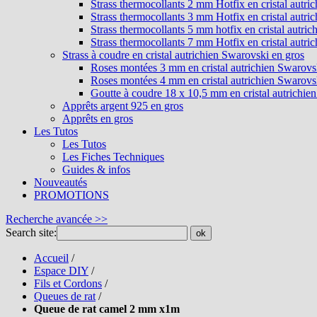
Strass thermocollants 2 mm Hotfix en cristal autri
Strass thermocollants 3 mm Hotfix en cristal autri
Strass thermocollants 5 mm hotfix en cristal autri
Strass thermocollants 7 mm Hotfix en cristal autri
Strass à coudre en cristal autrichien Swarovski en gros
Roses montées 3 mm en cristal autrichien Swarovs
Roses montées 4 mm en cristal autrichien Swarovs
Goutte à coudre 18 x 10,5 mm en cristal autrichie
Apprêts argent 925 en gros
Apprêts en gros
Les Tutos
Les Tutos
Les Fiches Techniques
Guides & infos
Nouveautés
PROMOTIONS
Recherche avancée >>
Search site:
ok
Accueil
/
Espace DIY
/
Fils et Cordons
/
Queues de rat
/
Queue de rat camel 2 mm x1m