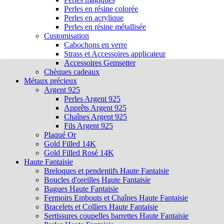
Perles en résine colorée
Perles en acrylique
Perles en résine métallisée
Customisation
Cabochons en verre
Strass et Accessoires applicateur
Accessoires Gemsetter
Chèques cadeaux
Métaux précieux
Argent 925
Perles Argent 925
Apprêts Argent 925
Chaînes Argent 925
Fils Argent 925
Plaqué Or
Gold Filled 14K
Gold Filled Rosé 14K
Haute Fantaisie
Breloques et pendentifs Haute Fantaisie
Boucles d'oreilles Haute Fantaisie
Bagues Haute Fantaisie
Fermoirs Embouts et Chaînes Haute Fantaisie
Bracelets et Colliers Haute Fantaisie
Sertissures coupelles barrettes Haute Fantaisie