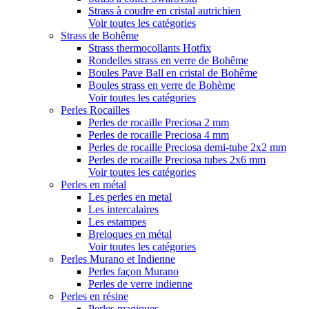
Strass à coudre en cristal autrichien
Voir toutes les catégories
Strass de Bohême
Strass thermocollants Hotfix
Rondelles strass en verre de Bohême
Boules Pave Ball en cristal de Bohême
Boules strass en verre de Bohème
Voir toutes les catégories
Perles Rocailles
Perles de rocaille Preciosa 2 mm
Perles de rocaille Preciosa 4 mm
Perles de rocaille Preciosa demi-tube 2x2 mm
Perles de rocaille Preciosa tubes 2x6 mm
Voir toutes les catégories
Perles en métal
Les perles en metal
Les intercalaires
Les estampes
Breloques en métal
Voir toutes les catégories
Perles Murano et Indienne
Perles façon Murano
Perles de verre indienne
Perles en résine
Perles magiques