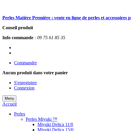
Perles Matière Première : vente en ligne de perles et accessoires 
Conseil produit
Info commande
: 09 75 61 85 35
Commander
Aucun produit
dans votre panier
S'enregistrer
Connexion
Menu
Accueil
Perles
Perles Miyuki ™
Miyuki Delica 11/0
Miyuki Delica 15/0