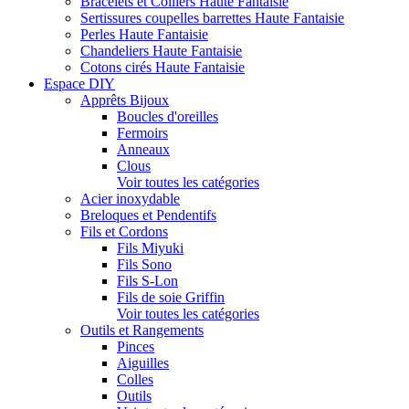
Bracelets et Colliers Haute Fantaisie
Sertissures coupelles barrettes Haute Fantaisie
Perles Haute Fantaisie
Chandeliers Haute Fantaisie
Cotons cirés Haute Fantaisie
Espace DIY
Apprêts Bijoux
Boucles d'oreilles
Fermoirs
Anneaux
Clous
Voir toutes les catégories
Acier inoxydable
Breloques et Pendentifs
Fils et Cordons
Fils Miyuki
Fils Sono
Fils S-Lon
Fils de soie Griffin
Voir toutes les catégories
Outils et Rangements
Pinces
Aiguilles
Colles
Outils