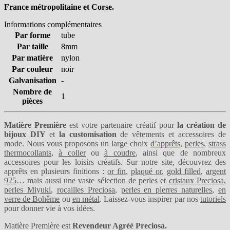
France métropolitaine et Corse.
Informations complémentaires
Par forme
tube
Par taille
8mm
Par matière
nylon
Par couleur
noir
Galvanisation
-
Nombre de
1
pièces
Matière Première
est votre partenaire créatif pour
la création de
bijoux DIY
et
la customisation
de vêtements et accessoires de
mode. Nous vous proposons un large choix
d’apprêts
,
perles
,
strass
thermocollants
,
à coller
ou
à coudre
, ainsi que de nombreux
accessoires pour les loisirs créatifs. Sur notre site, découvrez des
apprêts en plusieurs finitions :
or fin
,
plaqué or
,
gold filled
,
argent
925
… mais aussi une vaste sélection de perles et
cristaux Preciosa
,
perles Miyuki
,
rocailles Preciosa
,
perles en pierres naturelles
,
en
verre de Bohême
ou
en métal
. Laissez-vous inspirer par nos
tutoriels
pour donner vie à vos idées.
Matière Première est
Revendeur Agréé Preciosa.