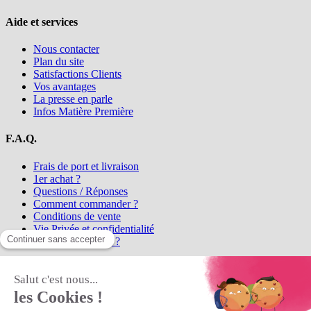
Aide et services
Nous contacter
Plan du site
Satisfactions Clients
Vos avantages
La presse en parle
Infos Matière Première
F.A.Q.
Frais de port et livraison
1er achat ?
Questions / Réponses
Comment commander ?
Conditions de vente
Vie Privée et confidentialité
Qui sommes-nous ?
Matière Première
la référence en perles et bijoux
fantaisie, vous propose l'achat de