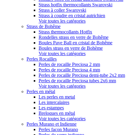
Strass hotfix thermocollants Swarovski
Strass à coller Swarovski
Strass à coudre en cristal autrichien
Voir toutes les catégories
Strass de Bohême
Strass thermocollants Hotfix
Rondelles strass en verre de Bohême
Boules Pave Ball en cristal de Bohême
Boules strass en verre de Bohème
Voir toutes les catégories
Perles Rocailles
Perles de rocaille Preciosa 2 mm
Perles de rocaille Preciosa 4 mm
Perles de rocaille Preciosa demi-tube 2x2 mm
Perles de rocaille Preciosa tubes 2x6 mm
Voir toutes les catégories
Perles en métal
Les perles en metal
Les intercalaires
Les estampes
Breloques en métal
Voir toutes les catégories
Perles Murano et Indienne
Perles façon Murano
Perles de verre indienne