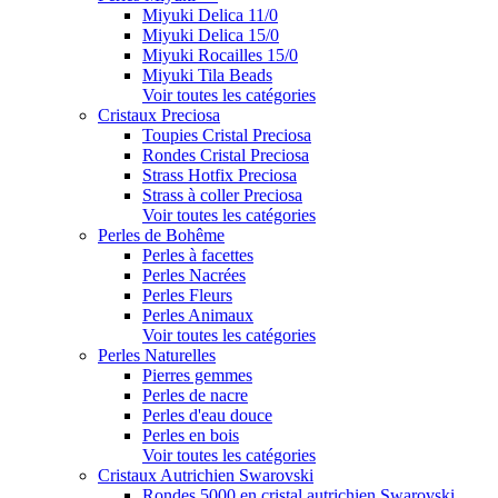
Miyuki Delica 11/0
Miyuki Delica 15/0
Miyuki Rocailles 15/0
Miyuki Tila Beads
Voir toutes les catégories
Cristaux Preciosa
Toupies Cristal Preciosa
Rondes Cristal Preciosa
Strass Hotfix Preciosa
Strass à coller Preciosa
Voir toutes les catégories
Perles de Bohême
Perles à facettes
Perles Nacrées
Perles Fleurs
Perles Animaux
Voir toutes les catégories
Perles Naturelles
Pierres gemmes
Perles de nacre
Perles d'eau douce
Perles en bois
Voir toutes les catégories
Cristaux Autrichien Swarovski
Rondes 5000 en cristal autrichien Swarovski