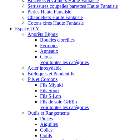
Bracelets et Colliers Haute Fantaisie
Sertissures coupelles barrettes Haute Fantaisie
Perles Haute Fantaisie
Chandeliers Haute Fantaisie
Cotons cirés Haute Fantaisie
Espace DIY
Apprêts Bijoux
Boucles d'oreilles
Fermoirs
Anneaux
Clous
Voir toutes les catégories
Acier inoxydable
Breloques et Pendentifs
Fils et Cordons
Fils Miyuki
Fils Sono
Fils S-Lon
Fils de soie Griffin
Voir toutes les catégories
Outils et Rangements
Pinces
Aiguilles
Colles
Outils