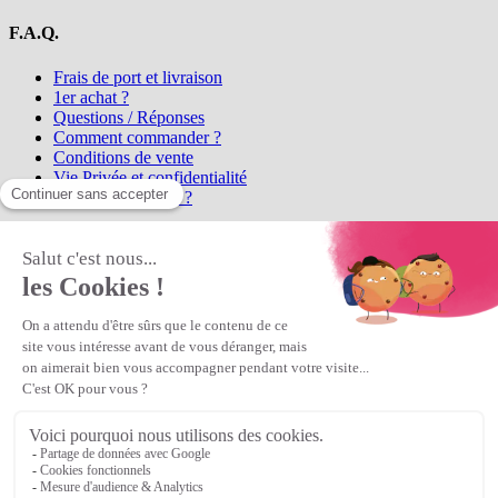
F.A.Q.
Frais de port et livraison
1er achat ?
Questions / Réponses
Comment commander ?
Conditions de vente
Vie Privée et confidentialité
Qui sommes-nous ?
Matière Première
la référence en perles et bijoux
fantaisie, vous propose l'achat de
perles en ligne, telles que les perles
et cristaux et strass en cristal Preciosa, les perles Miyuki perles et
apprêts en Argent 925, Gold Filled, perles de rocaille Preciosa
Matière Première
est un
Revendeur Agréé Preciosa
N° déclaration CNIL : 1242012v0 - Copyright © 2026 Matière
Première