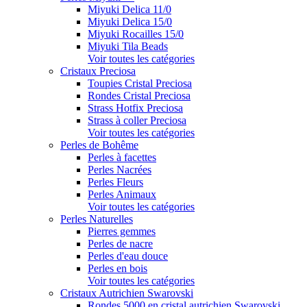
Miyuki Delica 11/0
Miyuki Delica 15/0
Miyuki Rocailles 15/0
Miyuki Tila Beads
Voir toutes les catégories
Cristaux Preciosa
Toupies Cristal Preciosa
Rondes Cristal Preciosa
Strass Hotfix Preciosa
Strass à coller Preciosa
Voir toutes les catégories
Perles de Bohême
Perles à facettes
Perles Nacrées
Perles Fleurs
Perles Animaux
Voir toutes les catégories
Perles Naturelles
Pierres gemmes
Perles de nacre
Perles d'eau douce
Perles en bois
Voir toutes les catégories
Cristaux Autrichien Swarovski
Rondes 5000 en cristal autrichien Swarovski