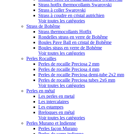
Strass hotfix thermocollants Swarovski
Strass à coller Swarovski
Strass à coudre en cristal autrichien
Voir toutes les catégories
Strass de Bohême
Strass thermocollants Hotfix
Rondelles strass en verre de Bohême
Boules Pave Ball en cristal de Bohême
Boules strass en verre de Bohème
Voir toutes les catégories
Perles Rocailles
Perles de rocaille Preciosa 2 mm
Perles de rocaille Preciosa 4 mm
Perles de rocaille Preciosa demi-tube 2x2 mm
Perles de rocaille Preciosa tubes 2x6 mm
Voir toutes les catégories
Perles en métal
Les perles en metal
Les intercalaires
Les estampes
Breloques en métal
Voir toutes les catégories
Perles Murano et Indienne
Perles façon Murano
Perles de verre indienne