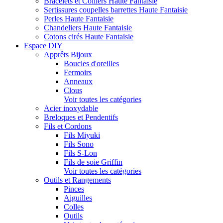
Bracelets et Colliers Haute Fantaisie
Sertissures coupelles barrettes Haute Fantaisie
Perles Haute Fantaisie
Chandeliers Haute Fantaisie
Cotons cirés Haute Fantaisie
Espace DIY
Apprêts Bijoux
Boucles d'oreilles
Fermoirs
Anneaux
Clous
Voir toutes les catégories
Acier inoxydable
Breloques et Pendentifs
Fils et Cordons
Fils Miyuki
Fils Sono
Fils S-Lon
Fils de soie Griffin
Voir toutes les catégories
Outils et Rangements
Pinces
Aiguilles
Colles
Outils