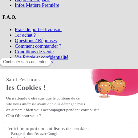
Infos Matière Première
F.A.Q.
Frais de port et livraison
1er achat ?
Questions / Réponses
Comment commander ?
Conditions de vente
Vie Privée et confidentialité
Qui sommes-nous ?
Matière Première
la référence en perles et bijoux
fantaisie, vous propose l'achat de
perles en ligne, telles que les perles
et cristaux et strass en cristal Preciosa, les perles Miyuki perles et
apprêts en Argent 925, Gold Filled, perles de rocaille Preciosa
Matière Première
est un
Revendeur Agréé Preciosa
N° déclaration CNIL : 1242012v0 - Copyright © 2026 Matière
Première