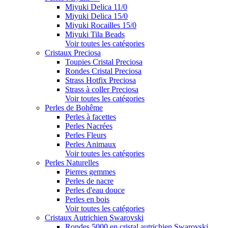
Miyuki Delica 11/0
Miyuki Delica 15/0
Miyuki Rocailles 15/0
Miyuki Tila Beads
Voir toutes les catégories
Cristaux Preciosa
Toupies Cristal Preciosa
Rondes Cristal Preciosa
Strass Hotfix Preciosa
Strass à coller Preciosa
Voir toutes les catégories
Perles de Bohême
Perles à facettes
Perles Nacrées
Perles Fleurs
Perles Animaux
Voir toutes les catégories
Perles Naturelles
Pierres gemmes
Perles de nacre
Perles d'eau douce
Perles en bois
Voir toutes les catégories
Cristaux Autrichien Swarovski
Rondes 5000 en cristal autrichien Swarovski