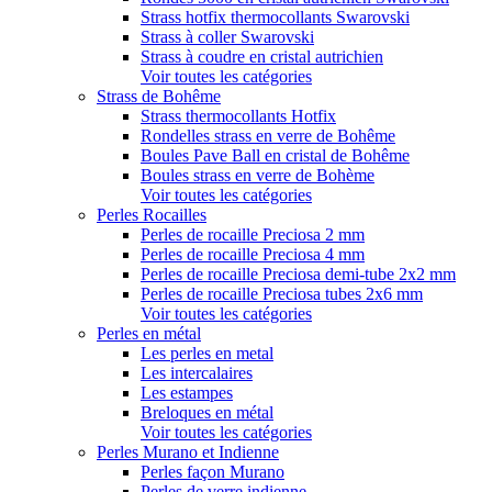
Strass hotfix thermocollants Swarovski
Strass à coller Swarovski
Strass à coudre en cristal autrichien
Voir toutes les catégories
Strass de Bohême
Strass thermocollants Hotfix
Rondelles strass en verre de Bohême
Boules Pave Ball en cristal de Bohême
Boules strass en verre de Bohème
Voir toutes les catégories
Perles Rocailles
Perles de rocaille Preciosa 2 mm
Perles de rocaille Preciosa 4 mm
Perles de rocaille Preciosa demi-tube 2x2 mm
Perles de rocaille Preciosa tubes 2x6 mm
Voir toutes les catégories
Perles en métal
Les perles en metal
Les intercalaires
Les estampes
Breloques en métal
Voir toutes les catégories
Perles Murano et Indienne
Perles façon Murano
Perles de verre indienne