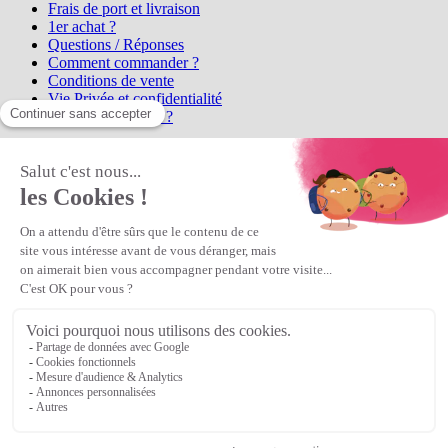
Frais de port et livraison
1er achat ?
Questions / Réponses
Comment commander ?
Conditions de vente
Vie Privée et confidentialité
Qui sommes-nous ?
Matière Première
la référence en perles et bijoux
fantaisie, vous propose l'achat de
perles en ligne, telles que les perles
et cristaux et strass en cristal Preciosa, les perles Miyuki perles et
apprêts en Argent 925, Gold Filled, perles de rocaille Preciosa
Matière Première
est un
Revendeur Agréé Preciosa
N° déclaration CNIL : 1242012v0 - Copyright © 2026 Matière
Première
Veuillez patienter...
Continuer vos achats
Voir le panier
Continuer vos achats
or
Voir le panier