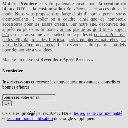
Matière Première
est votre partenaire créatif pour
la création de
bijoux DIY
et
la customisation
de vêtements et accessoires de
mode. Nous vous proposons un large choix
d’apprêts
,
perles
,
strass
thermocollants
,
à coller
ou
à coudre
, ainsi que de nombreux
accessoires pour les loisirs créatifs. Sur notre site, découvrez des
apprêts en plusieurs finitions :
or fin
,
plaqué or
,
gold filled
,
argent
925
… mais aussi une vaste sélection de perles et
cristaux Preciosa
,
perles Miyuki
,
rocailles Preciosa
,
perles en pierres naturelles
,
en
verre de Bohême
ou
en métal
. Laissez-vous inspirer par nos
tutoriels
pour donner vie à vos idées.
Matière Première est
Revendeur Agréé Preciosa.
Newsletter
Inscrivez-vous
et recevez les nouveautés, nos astuces, conseils et
bonnes affaires.
Ok
Ce site est protégé par reCAPTCHA et
les règles de confidentialité
et
les conditions d'utilisation
de Google s'appliquent.