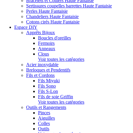
Bracelets et Colliers Haute Fantaisie
Sertissures coupelles barrettes Haute Fantaisie
Perles Haute Fantaisie
Chandeliers Haute Fantaisie
Cotons cirés Haute Fantaisie
Espace DIY
Apprêts Bijoux
Boucles d'oreilles
Fermoirs
Anneaux
Clous
Voir toutes les catégories
Acier inoxydable
Breloques et Pendentifs
Fils et Cordons
Fils Miyuki
Fils Sono
Fils S-Lon
Fils de soie Griffin
Voir toutes les catégories
Outils et Rangements
Pinces
Aiguilles
Colles
Outils