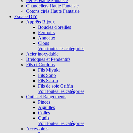
Perles Haute Fantaisie
Chandeliers Haute Fantaisie
Cotons cirés Haute Fantaisie
Espace DIY
Apprêts Bijoux
Boucles d'oreilles
Fermoirs
Anneaux
Clous
Voir toutes les catégories
Acier inoxydable
Breloques et Pendentifs
Fils et Cordons
Fils Miyuki
Fils Sono
Fils S-Lon
Fils de soie Griffin
Voir toutes les catégories
Outils et Rangements
Pinces
Aiguilles
Colles
Outils
Voir toutes les catégories
Accessoires