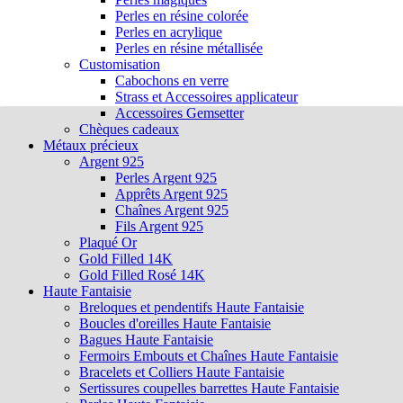
Perles en résine colorée
Perles en acrylique
Perles en résine métallisée
Customisation
Cabochons en verre
Strass et Accessoires applicateur
Accessoires Gemsetter
Chèques cadeaux
Métaux précieux
Argent 925
Perles Argent 925
Apprêts Argent 925
Chaînes Argent 925
Fils Argent 925
Plaqué Or
Gold Filled 14K
Gold Filled Rosé 14K
Haute Fantaisie
Breloques et pendentifs Haute Fantaisie
Boucles d'oreilles Haute Fantaisie
Bagues Haute Fantaisie
Fermoirs Embouts et Chaînes Haute Fantaisie
Bracelets et Colliers Haute Fantaisie
Sertissures coupelles barrettes Haute Fantaisie