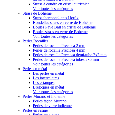
Strass à coudre en cristal autrichien
Voir toutes les catégories
Strass de Bohême
Strass thermocollants Hotfix
Rondelles strass en verre de Bohême
Boules Pave Ball en cristal de Bohême
Boules strass en verre de Bohème
Voir toutes les catégories
Perles Rocailles
Perles de rocaille Preciosa 2 mm
Perles de rocaille Preciosa 4 mm
Perles de rocaille Preciosa demi-tube 2x2 mm
Perles de rocaille Preciosa tubes 2x6 mm
Voir toutes les catégories
Perles en métal
Les perles en metal
Les intercalaires
Les estampes
Breloques en métal
Voir toutes les catégories
Perles Murano et Indienne
Perles façon Murano
Perles de verre indienne
Perles en résine
Perles magiques