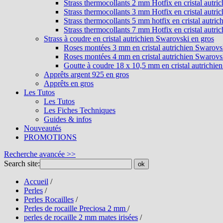
Strass thermocollants 2 mm Hotfix en cristal autri
Strass thermocollants 3 mm Hotfix en cristal autri
Strass thermocollants 5 mm hotfix en cristal autri
Strass thermocollants 7 mm Hotfix en cristal autri
Strass à coudre en cristal autrichien Swarovski en gros
Roses montées 3 mm en cristal autrichien Swarovs
Roses montées 4 mm en cristal autrichien Swarovs
Goutte à coudre 18 x 10,5 mm en cristal autrichie
Apprêts argent 925 en gros
Apprêts en gros
Les Tutos
Les Tutos
Les Fiches Techniques
Guides & infos
Nouveautés
PROMOTIONS
Recherche avancée >>
Search site:
ok
Accueil
/
Perles
/
Perles Rocailles
/
Perles de rocaille Preciosa 2 mm
/
perles de rocaille 2 mm mates irisées
/