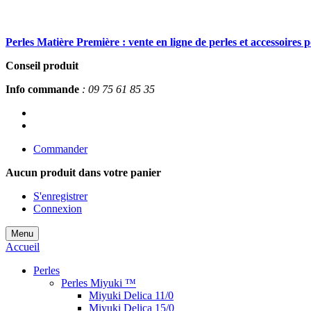
Perles Matière Première : vente en ligne de perles et accessoires 
Conseil produit
Info commande
: 09 75 61 85 35
Commander
Aucun produit
dans votre panier
S'enregistrer
Connexion
Menu
Accueil
Perles
Perles Miyuki ™
Miyuki Delica 11/0
Miyuki Delica 15/0