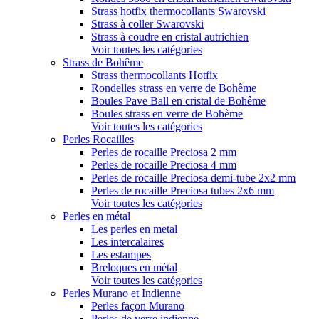
Strass hotfix thermocollants Swarovski
Strass à coller Swarovski
Strass à coudre en cristal autrichien
Voir toutes les catégories
Strass de Bohême
Strass thermocollants Hotfix
Rondelles strass en verre de Bohême
Boules Pave Ball en cristal de Bohême
Boules strass en verre de Bohème
Voir toutes les catégories
Perles Rocailles
Perles de rocaille Preciosa 2 mm
Perles de rocaille Preciosa 4 mm
Perles de rocaille Preciosa demi-tube 2x2 mm
Perles de rocaille Preciosa tubes 2x6 mm
Voir toutes les catégories
Perles en métal
Les perles en metal
Les intercalaires
Les estampes
Breloques en métal
Voir toutes les catégories
Perles Murano et Indienne
Perles façon Murano
Perles de verre indienne