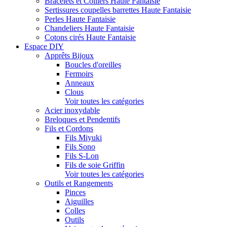
Bracelets et Colliers Haute Fantaisie
Sertissures coupelles barrettes Haute Fantaisie
Perles Haute Fantaisie
Chandeliers Haute Fantaisie
Cotons cirés Haute Fantaisie
Espace DIY
Apprêts Bijoux
Boucles d'oreilles
Fermoirs
Anneaux
Clous
Voir toutes les catégories
Acier inoxydable
Breloques et Pendentifs
Fils et Cordons
Fils Miyuki
Fils Sono
Fils S-Lon
Fils de soie Griffin
Voir toutes les catégories
Outils et Rangements
Pinces
Aiguilles
Colles
Outils