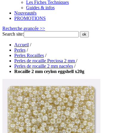
Les Fiches Techniques
Guides & infos
Nouveautés
PROMOTIONS
Recherche avancée >>
Search site:
ok
Accueil
/
Perles
/
Perles Rocailles
/
Perles de rocaille Preciosa 2 mm
/
Perles de rocaille 2 mm nacrées
/
Rocaille 2 mm ceylon eggshell x20g