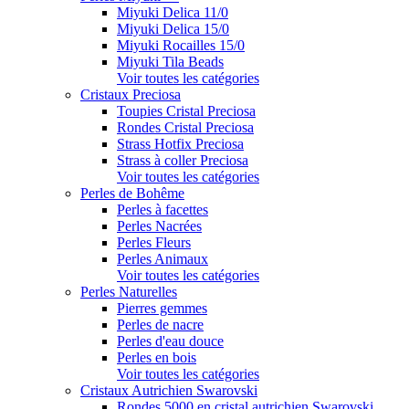
Miyuki Delica 11/0
Miyuki Delica 15/0
Miyuki Rocailles 15/0
Miyuki Tila Beads
Voir toutes les catégories
Cristaux Preciosa
Toupies Cristal Preciosa
Rondes Cristal Preciosa
Strass Hotfix Preciosa
Strass à coller Preciosa
Voir toutes les catégories
Perles de Bohême
Perles à facettes
Perles Nacrées
Perles Fleurs
Perles Animaux
Voir toutes les catégories
Perles Naturelles
Pierres gemmes
Perles de nacre
Perles d'eau douce
Perles en bois
Voir toutes les catégories
Cristaux Autrichien Swarovski
Rondes 5000 en cristal autrichien Swarovski