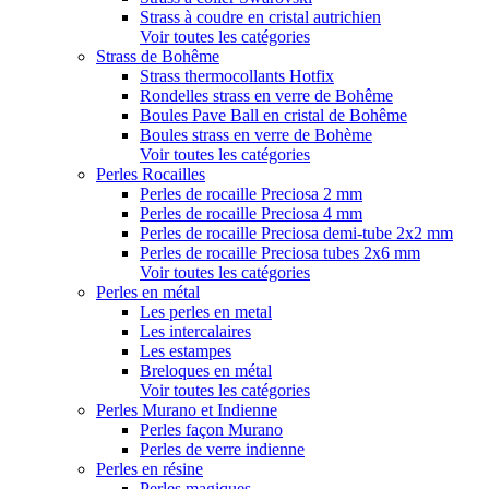
Strass à coudre en cristal autrichien
Voir toutes les catégories
Strass de Bohême
Strass thermocollants Hotfix
Rondelles strass en verre de Bohême
Boules Pave Ball en cristal de Bohême
Boules strass en verre de Bohème
Voir toutes les catégories
Perles Rocailles
Perles de rocaille Preciosa 2 mm
Perles de rocaille Preciosa 4 mm
Perles de rocaille Preciosa demi-tube 2x2 mm
Perles de rocaille Preciosa tubes 2x6 mm
Voir toutes les catégories
Perles en métal
Les perles en metal
Les intercalaires
Les estampes
Breloques en métal
Voir toutes les catégories
Perles Murano et Indienne
Perles façon Murano
Perles de verre indienne
Perles en résine
Perles magiques