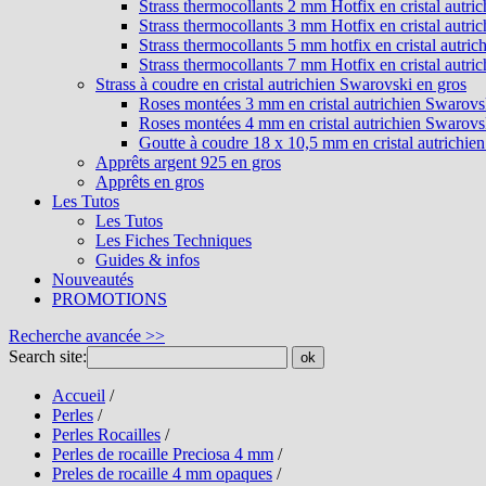
Strass thermocollants 2 mm Hotfix en cristal autri
Strass thermocollants 3 mm Hotfix en cristal autri
Strass thermocollants 5 mm hotfix en cristal autri
Strass thermocollants 7 mm Hotfix en cristal autri
Strass à coudre en cristal autrichien Swarovski en gros
Roses montées 3 mm en cristal autrichien Swarovs
Roses montées 4 mm en cristal autrichien Swarovs
Goutte à coudre 18 x 10,5 mm en cristal autrichie
Apprêts argent 925 en gros
Apprêts en gros
Les Tutos
Les Tutos
Les Fiches Techniques
Guides & infos
Nouveautés
PROMOTIONS
Recherche avancée >>
Search site:
ok
Accueil
/
Perles
/
Perles Rocailles
/
Perles de rocaille Preciosa 4 mm
/
Preles de rocaille 4 mm opaques
/