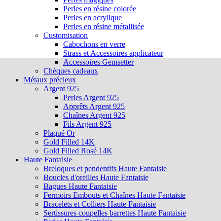
Perles en résine colorée
Perles en acrylique
Perles en résine métallisée
Customisation
Cabochons en verre
Strass et Accessoires applicateur
Accessoires Gemsetter
Chèques cadeaux
Métaux précieux
Argent 925
Perles Argent 925
Apprêts Argent 925
Chaînes Argent 925
Fils Argent 925
Plaqué Or
Gold Filled 14K
Gold Filled Rosé 14K
Haute Fantaisie
Breloques et pendentifs Haute Fantaisie
Boucles d'oreilles Haute Fantaisie
Bagues Haute Fantaisie
Fermoirs Embouts et Chaînes Haute Fantaisie
Bracelets et Colliers Haute Fantaisie
Sertissures coupelles barrettes Haute Fantaisie