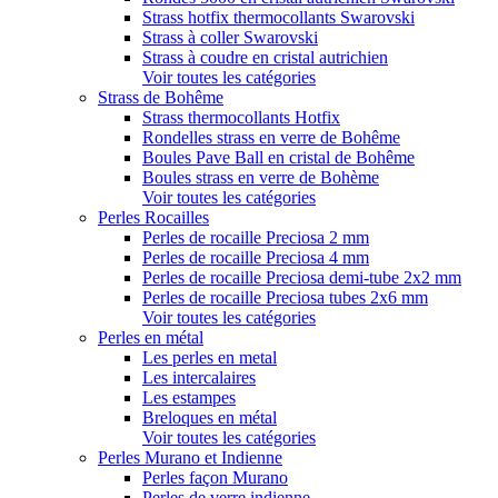
Strass hotfix thermocollants Swarovski
Strass à coller Swarovski
Strass à coudre en cristal autrichien
Voir toutes les catégories
Strass de Bohême
Strass thermocollants Hotfix
Rondelles strass en verre de Bohême
Boules Pave Ball en cristal de Bohême
Boules strass en verre de Bohème
Voir toutes les catégories
Perles Rocailles
Perles de rocaille Preciosa 2 mm
Perles de rocaille Preciosa 4 mm
Perles de rocaille Preciosa demi-tube 2x2 mm
Perles de rocaille Preciosa tubes 2x6 mm
Voir toutes les catégories
Perles en métal
Les perles en metal
Les intercalaires
Les estampes
Breloques en métal
Voir toutes les catégories
Perles Murano et Indienne
Perles façon Murano
Perles de verre indienne