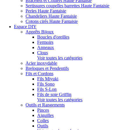
Bracelets et Colliers Haute Fantaisie
Sertissures coupelles barrettes Haute Fantaisie
Perles Haute Fantaisie
Chandeliers Haute Fantaisie
Cotons cirés Haute Fantaisie
Espace DIY
Apprêts Bijoux
Boucles d'oreilles
Fermoirs
Anneaux
Clous
Voir toutes les catégories
Acier inoxydable
Breloques et Pendentifs
Fils et Cordons
Fils Miyuki
Fils Sono
Fils S-Lon
Fils de soie Griffin
Voir toutes les catégories
Outils et Rangements
Pinces
Aiguilles
Colles
Outils