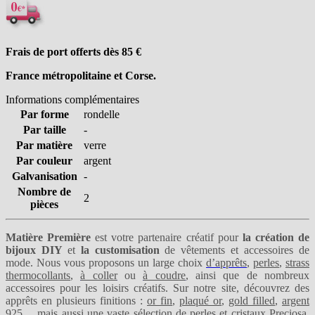
Frais de port offerts dès 85
€
France métropolitaine et Corse.
Informations complémentaires
Par forme
rondelle
Par taille
-
Par matière
verre
Par couleur
argent
Galvanisation
-
Nombre de
2
pièces
Matière Première
est votre partenaire créatif pour
la création de
bijoux DIY
et
la customisation
de vêtements et accessoires de
mode. Nous vous proposons un large choix
d’apprêts
,
perles
,
strass
thermocollants
,
à coller
ou
à coudre
, ainsi que de nombreux
accessoires pour les loisirs créatifs. Sur notre site, découvrez des
apprêts en plusieurs finitions :
or fin
,
plaqué or
,
gold filled
,
argent
925
… mais aussi une vaste sélection de perles et
cristaux Preciosa
,