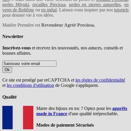
perles Miyuki
,
rocailles Preciosa
,
perles en pierres naturelles
,
en
verre de Bohême
ou
en métal
. Laissez-vous inspirer par nos
tutoriels
pour donner vie à vos idées.
Matière Première est
Revendeur Agréé Preciosa.
Newsletter
Inscrivez-vous
et recevez les nouveautés, nos astuces, conseils et
bonnes affaires.
Ok
Ce site est protégé par reCAPTCHA et
les règles de confidentialité
et
les conditions d'utilisation
de Google s'appliquent.
Qualité
Marre des bijoux en toc ? Optez pour les
apprêts
made in France
d'une qualité irréprochable.
Modes de paiement Sécurisés