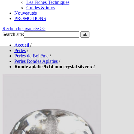
Les Fiches Techniques
Guides & infos
Nouveautés
PROMOTIONS
Recherche avancée >>
Search site:
ok
Accueil
/
Perles
/
Perles de Bohême
/
Perles Rondes Aplaties
/
Ronde aplatie 9x14 mm crystal silver x2