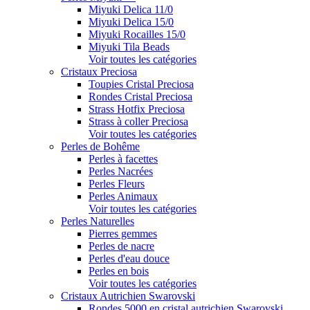
Miyuki Delica 11/0
Miyuki Delica 15/0
Miyuki Rocailles 15/0
Miyuki Tila Beads
Voir toutes les catégories
Cristaux Preciosa
Toupies Cristal Preciosa
Rondes Cristal Preciosa
Strass Hotfix Preciosa
Strass à coller Preciosa
Voir toutes les catégories
Perles de Bohême
Perles à facettes
Perles Nacrées
Perles Fleurs
Perles Animaux
Voir toutes les catégories
Perles Naturelles
Pierres gemmes
Perles de nacre
Perles d'eau douce
Perles en bois
Voir toutes les catégories
Cristaux Autrichien Swarovski
Rondes 5000 en cristal autrichien Swarovski